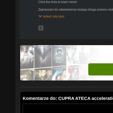
Click the links to learn more!
Zapraszam do odwiedzenia mojego bloga prawno-moto
pokaż cały opis
https://www.facebook.com/prawoimotoryzacja/
https://prawoimotoryzacja.blogspot.com/
https://www.instagram.com/prawoimotoryzacja/
https://www.youtube.com/c...FBdgZXyqSCAN7VQ
Komentarze do: CUPRA ATECA accelerati