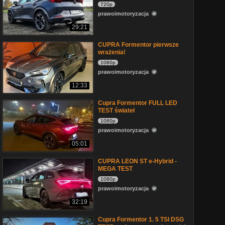
720p
prawoimotoryzacja
29:21
CUPRA Formentor pierwsze
wrażenia!
1080p
prawoimotoryzacja
12:33
Cupra Formentor FULL LED
TEST świateł
1080p
prawoimotoryzacja
05:01
CUPRA LEON ST e-Hybrid -
MEGA TEST
1080p
prawoimotoryzacja
32:19
Cupra Formentor 1. 5 TSI DSG