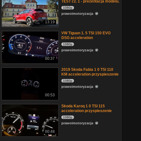
TEST cz. 1 - prezentacja modelu.
1080p
prawoimotoryzacja
13:19
VW Tiguan 1. 5 TSI 150 EVO
DSG acceleration
1080p
prawoimotoryzacja
00:37
2019 Skoda Fabia 1 0 TSI 110
KM acceleration przyspieszenie
1080p
prawoimotoryzacja
00:53
Skoda Karoq 1 0 TSI 115
acceleration przyspieszenie
1080p
prawoimotoryzacja
00:48