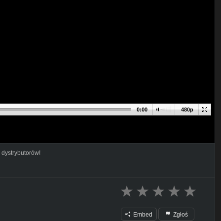
0:00
480p
 dystrybutorów!
Embed
Zgłoś