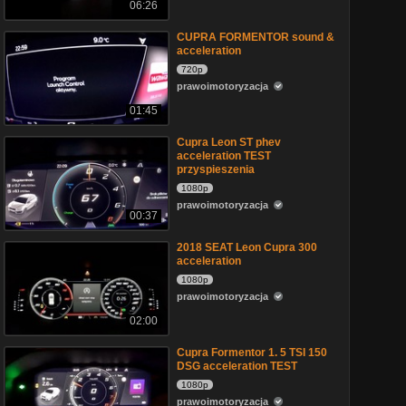
06:26
CUPRA FORMENTOR sound &
acceleration
720p
prawoimotoryzacja
01:45
Cupra Leon ST phev
acceleration TEST
przyspieszenia
1080p
prawoimotoryzacja
00:37
2018 SEAT Leon Cupra 300
acceleration
1080p
prawoimotoryzacja
02:00
Cupra Formentor 1. 5 TSI 150
DSG acceleration TEST
1080p
prawoimotoryzacja