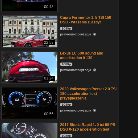
00:48
Cupra Formentor 1. 5 TSI 150
DSG - wrażenia z jazdy!
1080p
prawoimotoryzacja
22:53
Lexus LC 500 sound and
acceleration 0 130
1080p
prawoimotoryzacja
01:24
2020 Volkswagen Passat 2 0 TSI
190 acceleration test
przyspieszenia
1080p
prawoimotoryzacja
00:56
2017 Skoda Rapid 1. 0 tsi 95 PS
DSG 0-120 acceleration test
1080p