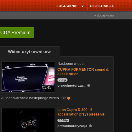
LOGOWANIE
REJESTRACJA
+ dodaj wideo
 CDA Premium
Wideo użytkowników
Następne wideo:
CUPRA FORMENTOR sound &
acceleration
720p
prawoimotoryza...
01:45
Autoodtwarzanie następnego wideo
on
Leon Cupra R 300 !!!
acceleration przyspieszenie
1080p
prawoimotoryzacja