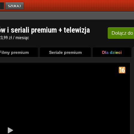
ów i seriali premium + telewizja
Dołącz
do
3,99 zł / miesiąc
Filmy premium
Seriale premium
Dla dzieci