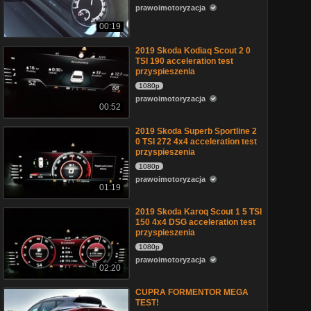
prawoimotoryzacja
00:19
2019 Skoda Kodiaq Scout 2 0
TSI 190 acceleration test
przyspieszenia
1080p
prawoimotoryzacja
00:52
2019 Skoda Superb Sportline 2
0 TSI 272 4x4 acceleration test
przyspieszenia
1080p
prawoimotoryzacja
01:19
2019 Skoda Karoq Scout 1 5 TSI
150 4x4 DSG acceleration test
przyspieszenia
1080p
prawoimotoryzacja
02:20
CUPRA FORMENTOR MEGA
TEST!