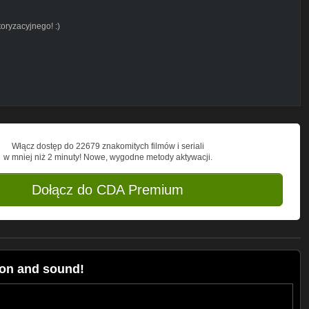
ryzacyjnego! :)
Włącz dostęp do 22679 znakomitych filmów i seriali
w mniej niż 2 minuty! Nowe, wygodne metody aktywacji.
Dołącz do CDA Premium
on and sound!