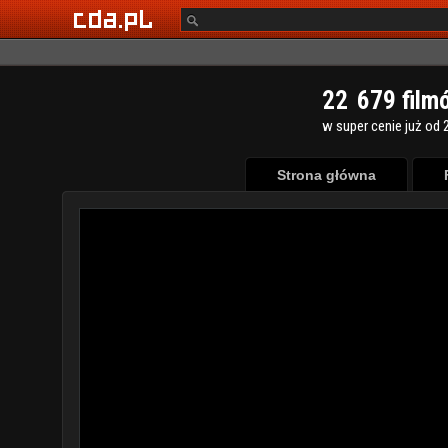
2
2
6
7
9
film
w super cenie już od 2
Strona główna