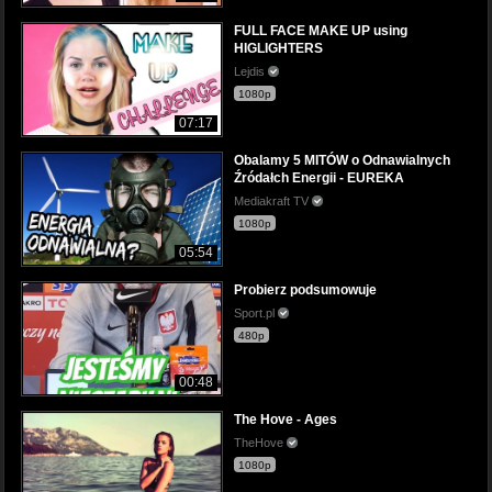
FULL FACE MAKE UP using
HIGLIGHTERS
Lejdis
1080p
07:17
Obalamy 5 MITÓW o Odnawialnych
Źródałch Energii - EUREKA
Mediakraft TV
1080p
05:54
Probierz podsumowuje
Sport.pl
480p
00:48
The Hove - Ages
TheHove
1080p