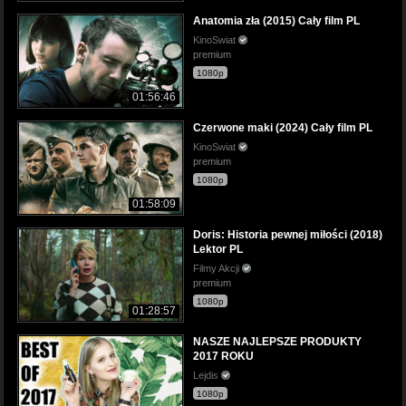
Anatomia zła (2015) Cały film PL
KinoSwiat
premium
1080p
01:56:46
Czerwone maki (2024) Cały film PL
KinoSwiat
premium
1080p
01:58:09
Doris: Historia pewnej miłości (2018)
Lektor PL
Filmy Akcji
premium
1080p
01:28:57
NASZE NAJLEPSZE PRODUKTY
2017 ROKU
Lejdis
1080p