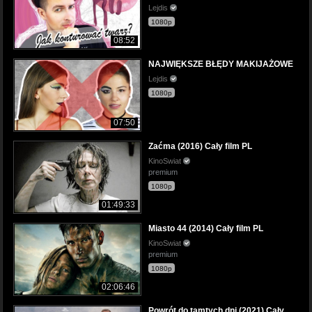
Lejdis
1080p
08:52
NAJWIĘKSZE BŁĘDY MAKIJAŻOWE
Lejdis
1080p
07:50
Zaćma (2016) Cały film PL
KinoSwiat
premium
1080p
01:49:33
Miasto 44 (2014) Cały film PL
KinoSwiat
premium
1080p
02:06:46
Powrót do tamtych dni (2021) Cały