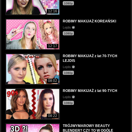
1080p
12:16
ROBIMY MAKIJAŻ KOREAŃSKI
Lejdis
1080p
12:17
ROBIMY MAKIJAŻ z lat 70-TYCH
LEJDIS
Lejdis
1080p
08:02
ROBIMY MAKIJAŻ z lat 90-TYCH
Lejdis
1080p
08:22
TRÓJWYMAROWY BEAUTY
BLENDER? CZY TO W OGÓLE