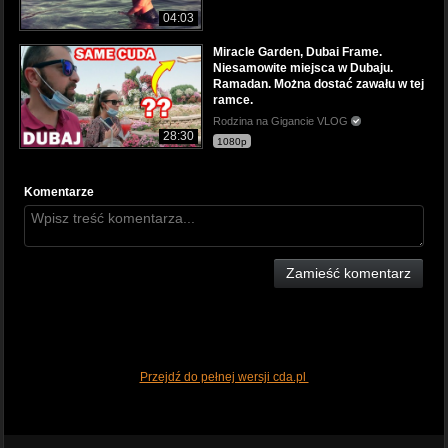
04:03
Miracle Garden, Dubai Frame.
Niesamowite miejsca w Dubaju.
Ramadan. Można dostać zawału w tej
ramce.
Rodzina na Gigancie VLOG
28:30
1080p
Komentarze
Zamieść komentarz
Przejdź do pełnej wersji cda.pl