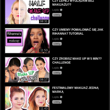
CZY LEPIEJ WYGLĄDAM BEZ
MAKIJAŻU??
Lejdis
1080p
08:31
CZY UMIEMY POMALOWAĆ SIĘ JAK
RIHANNA? TUTORIAL
Lejdis
1080p
11:53
CZY ZROBISZ MAKE UP W 5 MIN??
CHALLENGE
Lejdis
1080p
08:17
FESTIWALOWY MAKIJAŻ JEDNĄ
MARKĄ
Lejdis
1080p
11:43