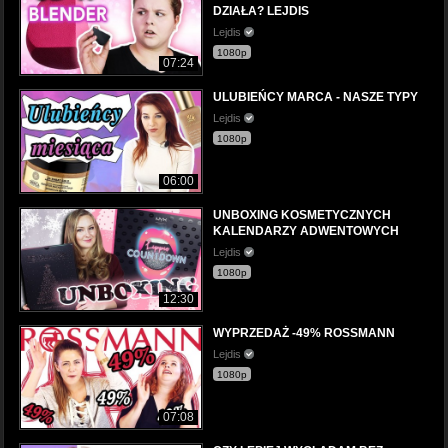
DZIAŁA? LEJDIS
Lejdis
1080p
07:24
ULUBIEŃCY MARCA - NASZE TYPY
Lejdis
1080p
06:00
UNBOXING KOSMETYCZNYCH
KALENDARZY ADWENTOWYCH
Lejdis
1080p
12:30
WYPRZEDAŻ -49% ROSSMANN
Lejdis
1080p
07:08