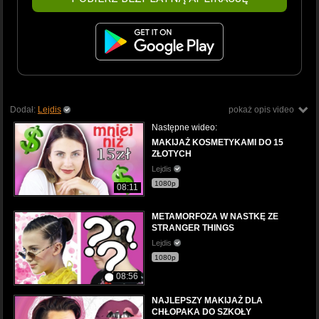
Dodał:
Lejdis
pokaż opis video
Następne wideo:
MAKIJAŻ KOSMETYKAMI DO 15
ZŁOTYCH
Lejdis
1080p
08:11
METAMORFOZA W NASTKĘ ZE
STRANGER THINGS
Lejdis
1080p
08:56
NAJLEPSZY MAKIJAŻ DLA
CHŁOPAKA DO SZKOŁY