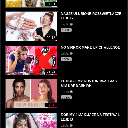
07:31
NASZE ULUBIONE ROZŚWIETLACZE
LEJDIS
Lejdis
1080p
06:18
NO MIRROR MAKE UP CHALLENGE
Lejdis
1080p
09:52
PRÓBUJEMY KONTUROWAĆ JAK
KIM KARDASHIAN
Lejdis
1080p
07:28
ROBIMY 4 MAKIJAŻE NA FESTIWAL
LEJDIS
Lejdis