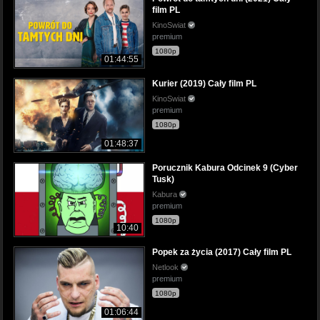
film PL
KinoSwiat
premium
1080p
01:44:55
Kurier (2019) Cały film PL
KinoSwiat
premium
1080p
01:48:37
Porucznik Kabura Odcinek 9 (Cyber
Tusk)
Kabura
premium
1080p
10:40
Popek za życia (2017) Cały film PL
Netlook
premium
1080p
01:06:44