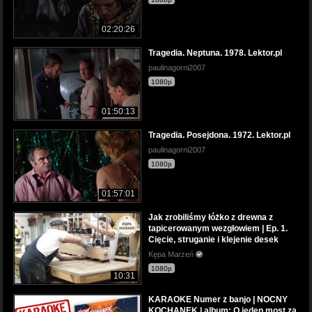
02:20:26
Tragedia. Neptuna. 1978. Lektor.pl
paulinagorni2007
1080p
01:50:13
Tragedia. Posejdona. 1972. Lektor.pl
paulinagorni2007
1080p
01:57:01
Jak zrobiliśmy łóżko z drewna z
tapicerowanym wezgłowiem | Ep. 1.
Cięcie, struganie i klejenie desek
Kępa Marzeń
1080p
10:31
KARAOKE Numer z banjo | NOCNY
KOCHANEK | album: O jeden most za