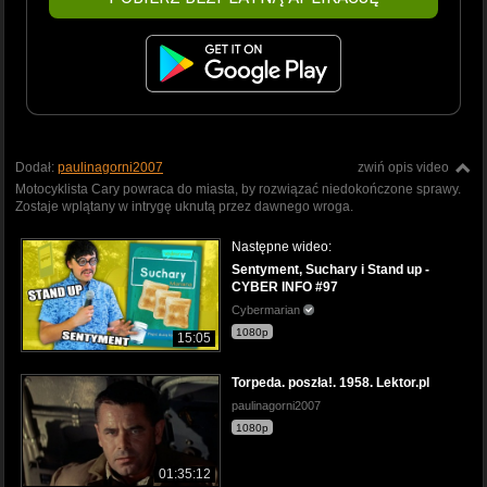
Dodał:
paulinagorni2007
zwiń opis video
Motocyklista Cary powraca do miasta, by rozwiązać niedokończone sprawy.
Zostaje wplątany w intrygę uknutą przez dawnego wroga.
Następne wideo:
Sentyment, Suchary i Stand up -
CYBER INFO #97
Cybermarian
1080p
15:05
Torpeda. poszła!. 1958. Lektor.pl
paulinagorni2007
1080p
01:35:12