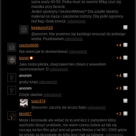
sama waży 40-50. Polka musi ze swoimi 90kg czuć się
malutka przy facecie.
Jesteś spokojny i bezkonfliktowy? Dla azjatki idealny
materiał na męża i założenie rodziny. Dla polki ogromny
red flag i brak emocji.
odpowiedz
beatazoch10
@anonim: Nie powinno się każdego wrzucać do jednego
worka. Pozdrawiam
odpowiedz
ciacho6666
+ 4
Nie wiem jak to skomentować
odpowiedz
borgir
+ 4
Jako motocyklista, obejrzałem ten chłam z wieeelkim
zażenowaniem :D
odpowiedz
anonim
+ 4
gruby szajs
odpowiedz
anonim
+ 3
Dzięki skarbie
odpowiedz
sza1474
@anonim: zacznij sie leczyc fejku
odpowiedz
ktrn667
+ 2
Może i kiczowate ale widać że to jest kicz z zamysłem który
wychodzi dosyć urokliwie, nie wiem czemu ludzie aż tak się
rzucają na ten film gdyż jest od groma filmów z lat 90 i 2000 gdzie
po prostu są kiczowate do bólu lecz i tak są lubiane.
odpowiedz