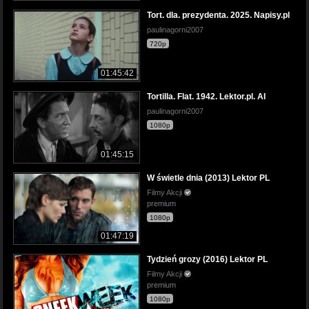
Tort. dla. prezydenta. 2025. Napisy.pl
paulinagorni2007
720p
01:45:42
Tortilla. Flat. 1942. Lektor.pl. AI
paulinagorni2007
1080p
01:45:15
W świetle dnia (2013) Lektor PL
Filmy Akcji
premium
1080p
01:47:19
Tydzień grozy (2016) Lektor PL
Filmy Akcji
premium
1080p