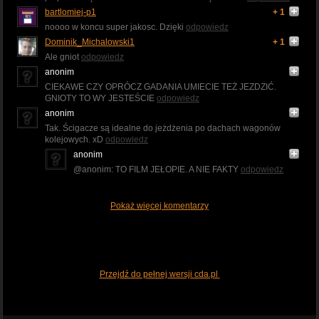
bartlomiej-p1
+ 1
noooo w koncu super jakosc. Dzięki
odpowiedz
Dominik_Michalowski1
+ 1
Ale gniot
odpowiedz
anonim
CIEKAWE CZY OPRÓCZ GADANIA UMIECIE TEŻ JEZDZIĆ.
GNIOTY TO WY JESTEŚCIE
odpowiedz
anonim
Tak. Ścigacze są idealne do jeżdżenia po dachach wagonów
kolejowych. xD
odpowiedz
anonim
@anonim: TO FILM JEŁOPIE. A NIE FAKTY
odpowiedz
Pokaż więcej komentarzy
Przejdź do pełnej wersji cda.pl