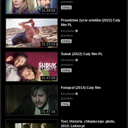
premium
1080p
01:49:04
Prawdziwe życie aniołów (2022) Cały
film PL
KinoSwiat
premium
1080p
01:15:53
Śubuk (2022) Cały film PL
KinoSwiat
premium
1080p
01:47:00
Fotograf (2014) Cały film
KinoSwiat
premium
720p
01:47:16
Tost. Historia. chłopięcego. głodu.
2010. Lektor.pl