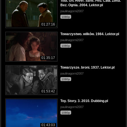
Tout. Un. Hiver. Sans. Feu. Cała. Zima.
Bez. Ognia. 2004. Lektor.pl
paulinagorni2007
1080p
01:27:16
Towarzystwo. wilków. 1984. Lektor.pl
paulinagorni2007
1080p
01:35:17
Towarzysze. broni. 1937. Lektor.pl
paulinagorni2007
1080p
01:53:42
Toy. Story. 3. 2010. Dubbing.pl
paulinagorni2007
1080p
01:43:03