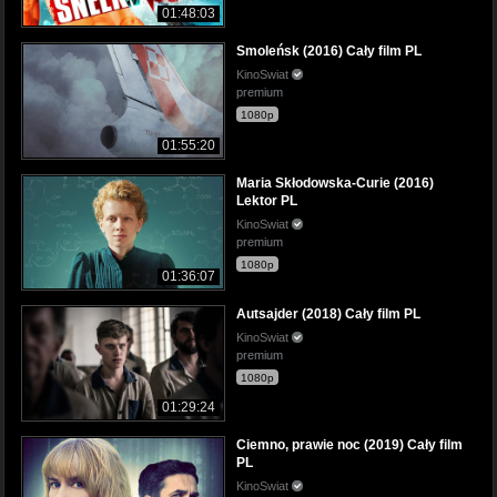
01:48:03
Smoleńsk (2016) Cały film PL
KinoSwiat
premium
1080p
01:55:20
Maria Skłodowska-Curie (2016)
Lektor PL
KinoSwiat
premium
1080p
01:36:07
Autsajder (2018) Cały film PL
KinoSwiat
premium
1080p
01:29:24
Ciemno, prawie noc (2019) Cały film
PL
KinoSwiat