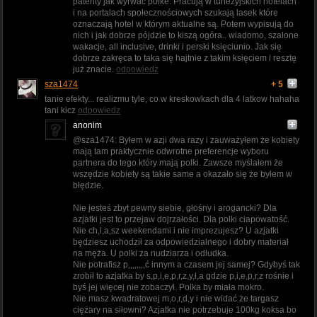
patenty jak wyrwać p0lke. Pracują w tunezyjskich hotelach
i na portalach społecznościowych szukają lasek które
oznaczają hotel w którym aktualne są. Potem wypisują do
nich i jak dobrze pójdzie to kiszą ogóra.. wiadomo, szalone
wakacje, all inclusive, drinki i perski księciunio. Jak się
dobrze zakręca to taka się hajtnie z takim księciem i resztę
już znacie.
odpowiedz
sza1474
+ 5
tanie efekty... realizmu tyle, co w kreskowkach dla 4 latkow hahaha
tani kicz
odpowiedz
anonim
@sza1474: Byłem w azji dwa razy i zauważyłem że kobiety
mają tam praktycznie odwrotne preferencje wyboru
partnera do tego który mają polki. Zawsze myślałem że
wszędzie kobiety są takie same a okazało się że byłem w
błędzie.
Nie jesteś zbyt pewny siebie, głośny i arogancki? Dla
azjatki jest to przejaw dojrzałości. Dla polki ciapowatość.
Nie ch,l,a,sz weekendami i nie imprezujesz? U azjatki
będziesz uchodził za odpowiedzialnego i dobry materiał
na męża. U polki za nudziarza i odludka.
Nie potrafisz p,,,,,,,,ć innym a czasem jej samej? Gdybyś tak
zrobił to azjatka by s,p,i,e,p,r,z,y,ł,a gdzie p,i,e,p,r,z rośnie i
byś jej więcej nie zobaczył. Polka by miała mokro.
Nie masz kwadratowej m,o,r,d,y i nie widać że targasz
ciężary na siłowni? Azjatka nie potrzebuje 100kg koksa bo