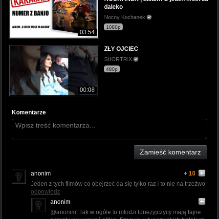
daleko
Nocny Kochanek
1080p
03:54
ZŁY OJCIEC
SHORTRIX
480p
00:08
Komentarze
Zamieść komentarz
anonim
+ 10
Jeden z tych filmów co obejrzeć da się tylko raz i to nie na trzeźwo
odpowiedz
anonim
@anonim: Tak w ogóle to młodzi tunezyjczycy mają fajne