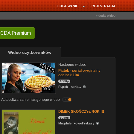
LOGOWANIE
REJESTRACJA
+ dodaj wideo
 CDA Premium
Wideo użytkowników
Następne wideo:
Piątek - serial oryginalny
odcinek 104
1080p
Piątek - seria...
09:31
Autoodtwarzanie następnego wideo
on
DIMEK SKOŃCZYŁ ROK !!!
1080p
MagdalenkoweFrykasy