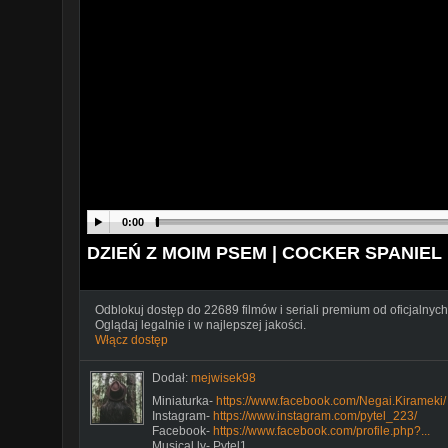
0:00
DZIEŃ Z MOIM PSEM | COCKER SPANIEL
Odblokuj dostęp do 22689 filmów i seriali premium od oficjalnych
Oglądaj legalnie i w najlepszej jakości.
Włącz dostęp
Dodał:
mejwisek98
Miniaturka-
https://www.facebook.com/Negai.Kirameki/
Instagram-
https://www.instagram.com/pytel_223/
Facebook-
https://www.facebook.com/profile.php?...
Musical.ly- Pytel1