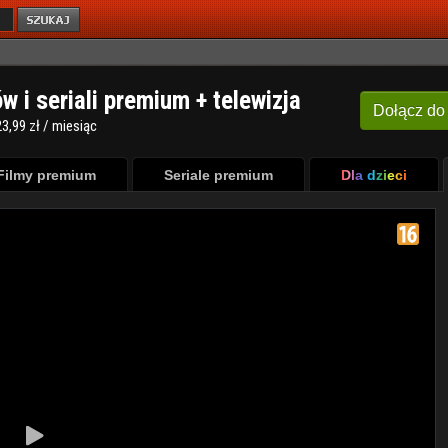
ów i seriali premium + telewizja
Dołącz
do
3,99 zł / miesiąc
Filmy premium
Seriale premium
Dla dzieci