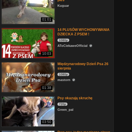
pies
Kuguar
01:01
14 PLUSÓW WYCHOWYWANIA
DZIECKA Z PSEM !
1080p
AToCiekaweOfficial
10:03
Międzynarodowy Dzień Psa 26
sierpnia
1080p
mastorn
01:38
Psy okazują skruchę
720p
Green_pal
03:50