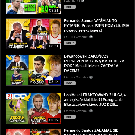
LANDRIYT
1080p
08:21
Fernando Santos WYŚMIAŁ TO
PYTANIE! Prezes PZPN POMYLIŁ IMIĘ
nowego selekcjonera!
Ostatni Gwizdek
1080p
08:21
Lewandowski ZAKOŃCZY
REPREZENTACYJNĄ KARIERĘ ZA
ROK? Messi i Iniesta ZAGRAJĄ
RAZEM?
Ostatni Gwizdek
08:18
1080p
Leo Messi TRAKTOWANY Z ULGĄ w
amerykańskiej lidze?! Pożegnanie
Błaszczykowskiego JUŻ DZIŚ...
Ostatni Gwizdek
1080p
08:29
Fernando Santos ZAŁAMAŁ SIĘ!