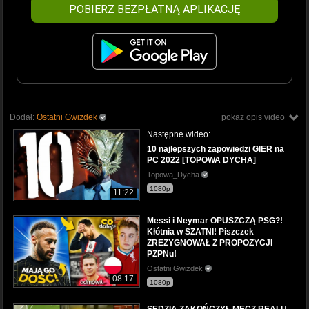
POBIERZ BEZPŁATNĄ APLIKACJĘ
Dodał:
Ostatni Gwizdek
pokaż opis video
Następne wideo:
10 najlepszych zapowiedzi GIER na
PC 2022 [TOPOWA DYCHA]
Topowa_Dycha
1080p
11:22
Messi i Neymar OPUSZCZĄ PSG?!
Kłótnia w SZATNI! Piszczek
ZREZYGNOWAŁ Z PROPOZYCJI
PZPNu!
Ostatni Gwizdek
08:17
1080p
SĘDZIA ZAKOŃCZYŁ MECZ REALU