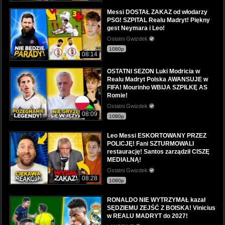
Messi DOSTAŁ ZAKAZ od włodarzy
PSG! SZPITAL Realu Madryt! Piękny
gest Neymara i Leo!
Ostatni Gwizdek
1080p
08:14
OSTATNI SEZON Luki Modricia w
Realu Madryt Polska AWANSUJE w
FIFA! Mourinho WBIJA SZPILKĘ AS
Romie!
Ostatni Gwizdek
08:09
1080p
Leo Messi ESKORTOWANY PRZEZ
POLICJĘ! Fani SZTURMOWALI
restaurację! Santos zarządził CISZĘ
MEDIALNĄ!
Ostatni Gwizdek
08:28
1080p
RONALDO NIE WYTRZYMAŁ kazał
SĘDZIEMU ZEJŚĆ Z BOISKA! Vinicius
w REALU MADRYT do 2027!