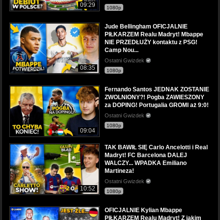
09:29
1080p
Jude Bellingham OFICJALNIE
PIŁKARZEM Realu Madryt! Mbappe
NIE PRZEDŁUŻY kontaktu z PSG!
Camp Nou...
Ostatni Gwizdek
08:35
1080p
Fernando Santos JEDNAK ZOSTANIE
ZWOLNIONY?! Pogba ZAWIESZONY
za DOPING! Portugalia GROMI aż 9:0!
Ostatni Gwizdek
1080p
09:04
TAK BAWIŁ SIĘ Carlo Ancelotti i Real
Madryt! FC Barcelona DALEJ
WALCZY... WPADKA Emiliano
Martineza!
Ostatni Gwizdek
10:52
1080p
OFICJALNIE Kylian Mbappe
PIŁKARZEM Realu Madryt! Z jakim