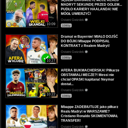
MADRYT SEKUNDĘ PRZED GOLEM...
PUDŁO KARIERY HAALANDA! NIE
MÓGŁ UWIERZYĆ!
Ostatni Gwizdek
10:09
1080p
Dramat w Bayernie! MIAŁO DOJŚĆ
DO BÓJKI Mbappe PODPISAŁ
KONTRAKT z Realem Madryt!
Ostatni Gwizdek
1080p
10:27
AFERA BUKMACHERSKA! Piłkarze
OBSTAWIALI MECZE?! Messi nie
chciał OPASKI kapitana! Neymar
dostał...
Ostatni Gwizdek
10:22
1080p
Mbappe ZADEBIUTUJE jako piłkarz
Realu Madryt w WARSZAWIE?
Cristiano Ronaldo SKOMENTOWAŁ
TRANSFER!
Ostatni Gwizdek