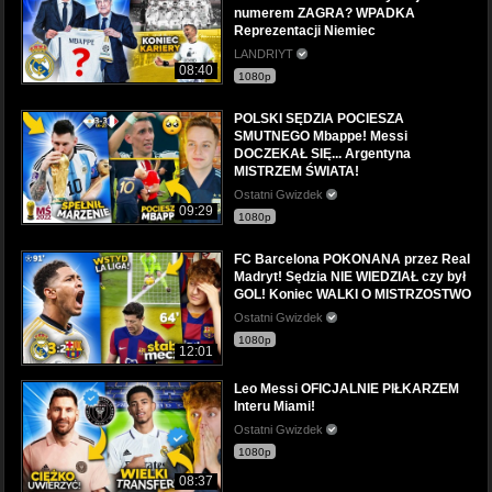
numerem ZAGRA? WPADKA
Reprezentacji Niemiec
LANDRIYT
08:40
1080p
POLSKI SĘDZIA POCIESZA
SMUTNEGO Mbappe! Messi
DOCZEKAŁ SIĘ... Argentyna
MISTRZEM ŚWIATA!
Ostatni Gwizdek
09:29
1080p
FC Barcelona POKONANA przez Real
Madryt! Sędzia NIE WIEDZIAŁ czy był
GOL! Koniec WALKI O MISTRZOSTWO
Ostatni Gwizdek
1080p
12:01
Leo Messi OFICJALNIE PIŁKARZEM
Interu Miami!
Ostatni Gwizdek
1080p
08:37