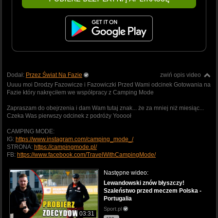
Dodał:
Przez Świat Na Fazie
zwiń opis video
Uuuu moi Drodzy Fazowicze i Fazowiczki Przed Wami odcinek Gotowania na
Fazie który nakręciłem we współpracy z Camping Mode
Zapraszam do obejrzenia i dam Wam tutaj znak... że za mniej niż miesiąc...
Czeka Was pierwszy odcinek z podróży Yooooł
CAMPING MODE:
IG:
https://www.instagram.com/camping_mode_/
STRONA:
https://campingmode.pl/
FB:
https://www.facebook.com/TravelWithCampingMode/
Następne wideo:
Lewandowski znów błyszczy!
Szaleństwo przed meczem Polska -
Portugalia
Sport.pl
03:31