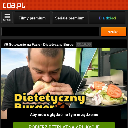
Filmy premium
Seriale premium
Dla dzieci
MENU
szukaj
#6 Gotowanie na Fazie - Dietetyczny Burger
00:16:06
Aby móc oglądać na tym urządzeniu
POBIERZ BEZPŁATNĄ APLIKACJĘ