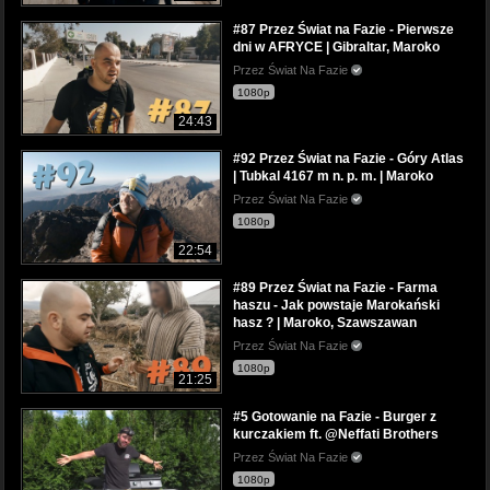
#87 Przez Świat na Fazie - Pierwsze
dni w AFRYCE | Gibraltar, Maroko
Przez Świat Na Fazie
1080p
24:43
#92 Przez Świat na Fazie - Góry Atlas
| Tubkal 4167 m n. p. m. | Maroko
Przez Świat Na Fazie
1080p
22:54
#89 Przez Świat na Fazie - Farma
haszu - Jak powstaje Marokański
hasz ? | Maroko, Szawszawan
Przez Świat Na Fazie
1080p
21:25
#5 Gotowanie na Fazie - Burger z
kurczakiem ft. @Neffati Brothers
Przez Świat Na Fazie
1080p