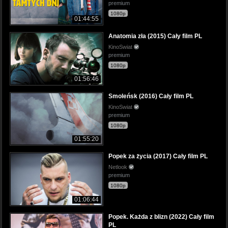
premium
1080p
01:44:55
Anatomia zła (2015) Cały film PL
KinoSwiat
premium
1080p
01:56:46
Smoleńsk (2016) Cały film PL
KinoSwiat
premium
1080p
01:55:20
Popek za życia (2017) Cały film PL
Netlook
premium
1080p
01:06:44
Popek. Każda z blizn (2022) Cały film
PL