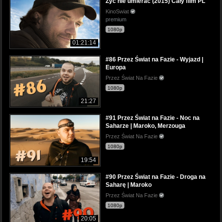
Żyć nie umierać (2015) Cały film PL
KinoSwiat
premium
1080p
01:21:14
#86 Przez Świat na Fazie - Wyjazd |
Europa
Przez Świat Na Fazie
1080p
21:27
#91 Przez Świat na Fazie - Noc na
Saharze | Maroko, Merzouga
Przez Świat Na Fazie
1080p
19:54
#90 Przez Świat na Fazie - Droga na
Saharę | Maroko
Przez Świat Na Fazie
1080p
20:05