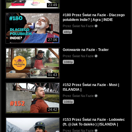
23:49
#180 Przez Świat na Fazie - Dlaczego
polubiłem Indie? | Agra | INDIE
Przez Świat Na Fazie
480p
27:06
Gotowanie na Fazie - Trailer
Przez Świat Na Fazie
1080p
01:43
#152 Przez Świat na Fazie - Most |
ISLANDIA |
Przez Świat Na Fazie
1080p
24:42
#153 Przez Świat na Fazie - Lodowiec
(ft. @Jak To daleko ) | ISLANDIA |
Przez Świat Na Fazie