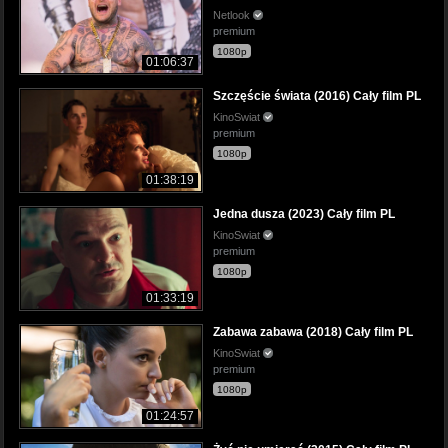
Netlook
premium
1080p
01:06:37
Szczęście świata (2016) Cały film PL
KinoSwiat
premium
1080p
01:38:19
Jedna dusza (2023) Cały film PL
KinoSwiat
premium
1080p
01:33:19
Zabawa zabawa (2018) Cały film PL
KinoSwiat
premium
1080p
01:24:57