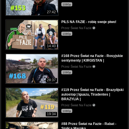
1080p
27:42
PILS NA FAZIE - robię swoje piwo!
Przez Świat Na Fazie
1080p
14:40
#168 Przez Świat na Fazie - Rosyjskie
sentymenty | KIRGISTAN |
Przez Świat Na Fazie
1080p
28:37
#119 Przez Świat na Fazie - Brazylijski
autostop | Iguazu, Tiradentes |
BRAZYLIA |
Przez Świat Na Fazie
1080p
19:34
#88 Przez Świat na Fazie - Rabat -
Stolica Maroko