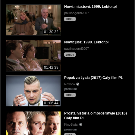
Nowi. miastowi. 1999. Lektor.pl
paulinagorni2007
1080p
01:30:32
Nowicjusz. 1990. Lektor.pl
paulinagorni2007
1080p
01:42:39
Popek za życia (2017) Cały film PL
Netlook
premium
1080p
01:06:44
Prosta historia o morderstwie (2016)
Cały film PL
KinoSwiat
premium