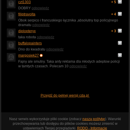
czt1303
+ 5
DOBRY
odpowiedz
filiptravolta
+ 4
Obok serpico i francuskiego łącznika ,absolutny top policyjnego
dramatu
odpowiedz
diplopteryx
+ 3
taka robota
odpowiedz
buffalopainters
Dno do kwadratu
odpowiedz
margosiek27
Fajny ale smutny. Taka anty reklama dla młodych adeptow policji
w tamtych czasach. Polecam 10
odpowiedz
Przejdź do pełnej wersji cda.pl
Nasz serwis wykorzystuje pliki cookie (zobacz
naszą politykę
). Warunki
przechowywania lub dostępu do plików cookies możesz zmienić w
ustawieniach Twojej przeglądarki.
RODO - Informacje