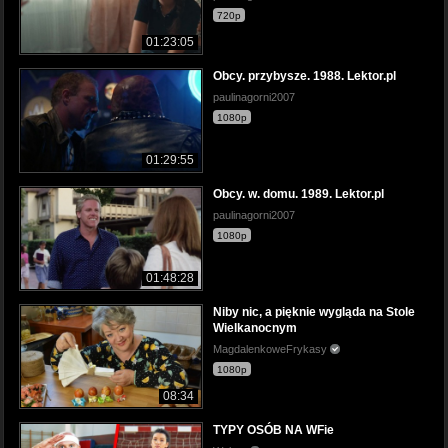
720p
01:23:05
Obcy. przybysze. 1988. Lektor.pl
paulinagorni2007
1080p
01:29:55
Obcy. w. domu. 1989. Lektor.pl
paulinagorni2007
1080p
01:48:28
Niby nic, a pięknie wygląda na Stole
Wielkanocnym
MagdalenkoweFrykasy
1080p
08:34
TYPY OSÓB NA WFie