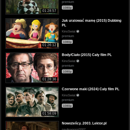
premium
1080p
01:28:57
Jak uratować mamę (2015) Dubbing
PL
KinoSwiat
premium
1080p
01:26:12
Body/Ciało (2015) Cały film PL
KinoSwiat
premium
1080p
01:28:36
Czerwone maki (2024) Cały film PL
KinoSwiat
premium
1080p
01:58:09
Nowożeńcy. 2003. Lektor.pl
paulinagorni2007