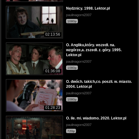
Nędznicy. 1998. Lektor.pl
paulinagorni2007
1080p
02:13:56
O. Angliku,który. wszedł. na.
wzgórze,a. zszedł. z. góry. 1995.
Lektor.pl
paulinagorni2007
1080p
01:36:08
O. dwóch. takich,co. poszli. w. miasto.
2004. Lektor.pl
paulinagorni2007
1080p
01:28:23
O. ile. mi. wiadomo. 2020. Lektor.pl
paulinagorni2007
720p