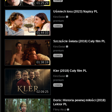
1080p
01:25:29
Uśmiech losu (2023) Napisy PL
KinoSwiat
premium
1080p
01:44:03
Szczęście świata (2016) Cały film PL
KinoSwiat
premium
1080p
01:38:19
Kler (2018) Cały film PL
KinoSwiat
premium
1080p
02:09:25
Doris: Historia pewnej miłości (2018)
Lektor PL
Filmy Akcji