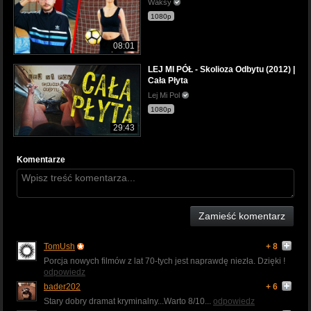
Waksy
1080p
08:01
LEJ MI PÓŁ - Skolioza Odbytu (2012) |
Cała Płyta
Lej Mi Pol
1080p
29:43
Komentarze
Zamieść komentarz
TomUsh
+ 8
Porcja nowych filmów z lat 70-tych jest naprawdę niezła. Dzięki !
odpowiedz
bader202
+ 6
Stary dobry dramat kryminalny...Warto 8/10...
odpowiedz