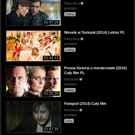
Filmy Akcji
premium
1080p
01:47:19
Wesele w Toskanii (2014) Lektor PL
Filmy Akcji
premium
1080p
01:44:13
Prosta historia o morderstwie (2016)
Cały film PL
KinoSwiat
premium
1080p
01:25:29
Fotograf (2014) Cały film
KinoSwiat
premium
720p
01:47:16