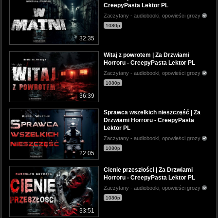
CreepyPasta Lektor PL
Zaczytany - audiobooki, opowieści grozy
1080p
32:35
Witaj z powrotem | Za Drzwiami
Horroru - CreepyPasta Lektor PL
Zaczytany - audiobooki, opowieści grozy
1080p
36:39
Sprawca wszelkich nieszczęść | Za
Drzwiami Horroru - CreepyPasta
Lektor PL
Zaczytany - audiobooki, opowieści grozy
1080p
22:05
Cienie przeszłości | Za Drzwiami
Horroru - CreepyPasta Lektor PL
Zaczytany - audiobooki, opowieści grozy
1080p
33:51