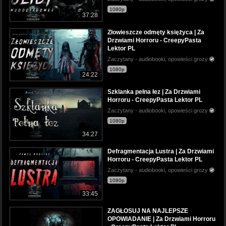
1080p
37:28
Złowieszcze odmęty księżyca | Za
Drzwiami Horroru - CreepyPasta
Lektor PL
Zaczytany - audiobooki, opowieści grozy
1080p
24:22
Szklanka pełna łez | Za Drzwiami
Horroru - CreepyPasta Lektor PL
Zaczytany - audiobooki, opowieści grozy
1080p
34:27
Defragmentacja Lustra | Za Drzwiami
Horroru - CreepyPasta Lektor PL
Zaczytany - audiobooki, opowieści grozy
1080p
33:45
ZAGŁOSUJ NA NAJLEPSZE
OPOWIADANIE | Za Drzwiami Horroru