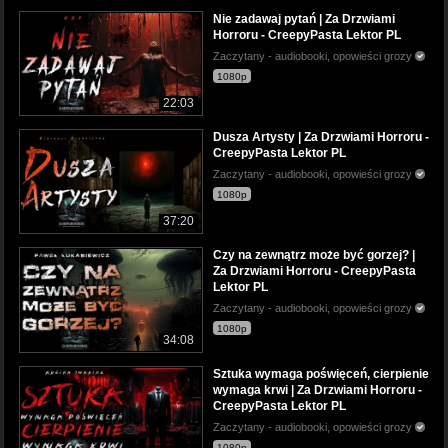
Nie zadawaj pytań | Za Drzwiami
Horroru - CreepyPasta Lektor PL
Zaczytany - audiobooki, opowieści grozy
1080p
22:03
Dusza Artysty | Za Drzwiami Horroru -
CreepyPasta Lektor PL
Zaczytany - audiobooki, opowieści grozy
1080p
37:20
Czy na zewnątrz może być gorzej? |
Za Drzwiami Horroru - CreepyPasta
Lektor PL
Zaczytany - audiobooki, opowieści grozy
1080p
34:08
Sztuka wymaga poświęceń, cierpienie
wymaga krwi | Za Drzwiami Horroru -
CreepyPasta Lektor PL
Zaczytany - audiobooki, opowieści grozy
1080p