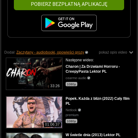
POBIERZ BEZPŁATNĄ APLIKACJĘ
Dodał:
Zaczytany - audiobooki, opowieści grozy
pokaż opis video
Następne wideo:
Charon | Za Drzwiami Horroru -
CreepyPasta Lektor PL
cearme-audio
1080p
33:26
Popek. Każda z blizn (2022) Cały film
PL
Netlook
premium
1080p
01:06:37
W świetle dnia (2013) Lektor PL