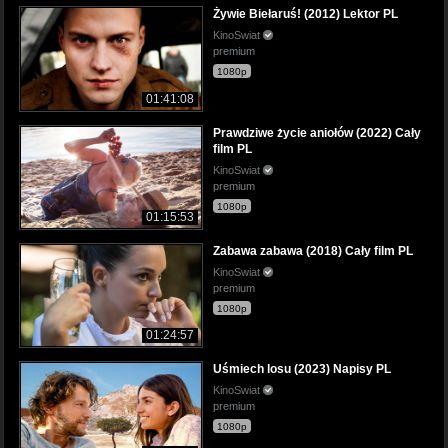
Żywie Biełaruś! (2012) Lektor PL
KinoSwiat
premium
1080p
01:41:08
Prawdziwe życie aniołów (2022) Cały
film PL
KinoSwiat
premium
1080p
01:15:53
Zabawa zabawa (2018) Cały film PL
KinoSwiat
premium
1080p
01:24:57
Uśmiech losu (2023) Napisy PL
KinoSwiat
premium
1080p