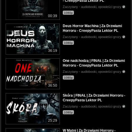
- CreepyPasta Lektor PL
Zaczytany - audiobooki, opowieści grozy
1080p
00:39
Deus Horror Machina | Za Drzwiami
Horroru - CreepyPasta Lektor PL
Zaczytany - audiobooki, opowieści grozy
1080p
36:19
One nadchodzą | FINAŁ | Za Drzwiami
Horroru - CreepyPasta Lektor PL
Zaczytany - audiobooki, opowieści grozy
1080p
36:50
Skóra | FINAŁ | Za Drzwiami Horroru -
CreepyPasta Lektor PL
Zaczytany - audiobooki, opowieści grozy
1080p
25:29
W Matni | Za Drzwiami Horroru -