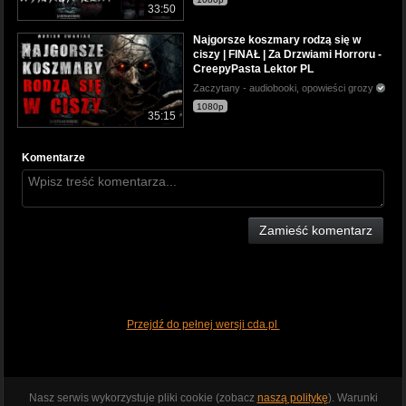
33:50
Najgorsze koszmary rodzą się w
ciszy | FINAŁ | Za Drzwiami Horroru -
CreepyPasta Lektor PL
Zaczytany - audiobooki, opowieści grozy
1080p
35:15
Komentarze
Zamieść komentarz
Przejdź do pełnej wersji cda.pl
Nasz serwis wykorzystuje pliki cookie (zobacz
naszą politykę
). Warunki