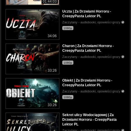
01:44:03
Uczta | Za Drzwiami Horroru -
CreepyPasta Lektor PL
Zaczytany - audiobooki, opowieści grozy
1080p
34:06
Charon | Za Drzwiami Horroru -
CreepyPasta Lektor PL
Zaczytany - audiobooki, opowieści grozy
1080p
33:26
Obiekt | Za Drzwiami Horroru -
CreepyPasta Lektor PL
Zaczytany - audiobooki, opowieści grozy
1080p
33:26
Sekret ulicy Wodociągowej | Za
Drzwiami Horroru - CreepyPasta
Lektor PL
Zaczytany - audiobooki, opowieści grozy