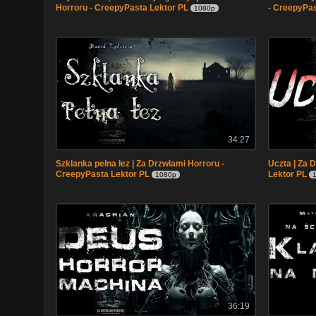
Horroru - CreepyPasta Lektor PL
- CreepyPas
1080p
34:27
Szklanka pełna łez | Za Drzwiami Horroru -
Uczta | Za 
CreepyPasta Lektor PL
Lektor PL
1080p
36:19