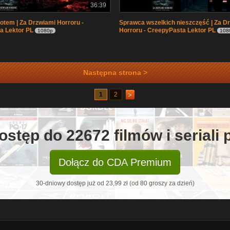
36:39
rotem | Za Drzwiami Horroru -
Sprawca wszelkich nieszczęść | Za D
a Lektor PL
Horroru - CreepyPasta Lektor PL
1080p
108
Następna strona >
1
2
ostęp do 22672 filmów i seriali
Dołącz do CDA Premium
30-dniowy dostęp już od 23,99 zł (od 80 groszy za dzień)