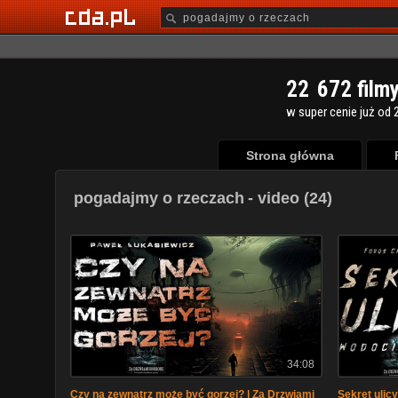
2
2
6
7
2
film
w super cenie już od 2
Strona główna
pogadajmy o rzeczach
- video (24)
34:08
Czy na zewnątrz może być gorzej? | Za Drzwiami
Sekret ulic