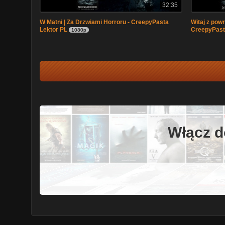
32:35
W Matni | Za Drzwiami Horroru - CreepyPasta
Witaj z pow
Lektor PL
CreepyPast
1080p
Włącz d