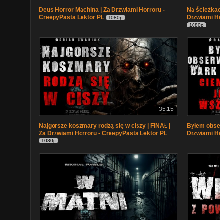
Deus Horror Machina | Za Drzwiami Horroru -
Na ścieżkach
CreepyPasta Lektor PL
Drzwiami Ho
1080p
1080p
35:15
Najgorsze koszmary rodzą się w ciszy | FINAŁ |
Byłem obse
Za Drzwiami Horroru - CreepyPasta Lektor PL
Drzwiami Ho
1080p