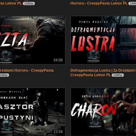
ta Lektor PL
Horroru - CreepyPasta Lektor PL
1080p
108
34:06
Drzwiami Horroru - CreepyPasta
Defragmentacja Lustra | Za Drzwiami 
CreepyPasta Lektor PL
1080p
1080p
23:56