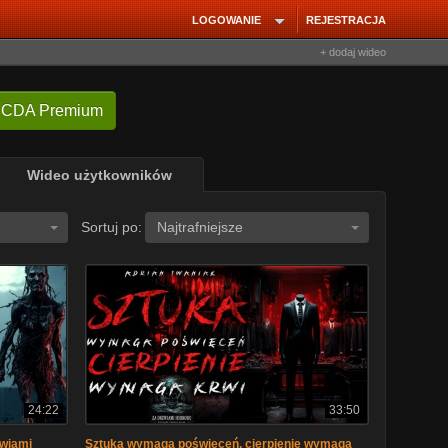
LOGOWANIE
REJESTRACJA
+ dodaj wideo
 CDA Premium
Wideo użytkowników
Sortuj po:
Najtrafniejsze
24:22
33:50
zwiami
Sztuka wymaga poświęceń, cierpienie wymaga