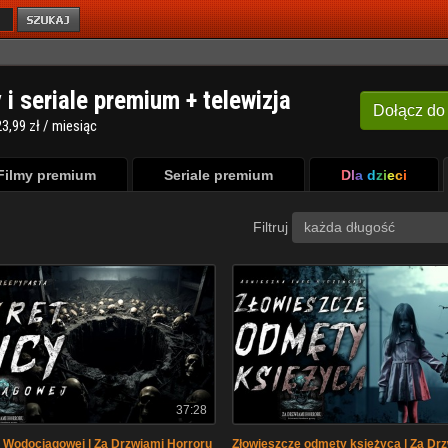
y i seriale premium + telewizja
Dołącz
do
3,99 zł / miesiąc
Filmy premium
Seriale premium
Dla dzieci
Filtruj
każda długość
37:28
y Wodociągowej | Za Drzwiami Horroru
Złowieszcze odmęty księżyca | Za Dr