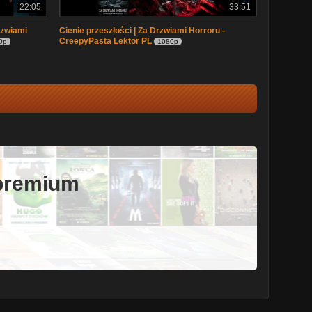
22:05
33:51
rzwiami
Cienie przeszłości | Za Drzwiami Horroru -
CreepyPasta Lektor PL
0p
1080p
 premium