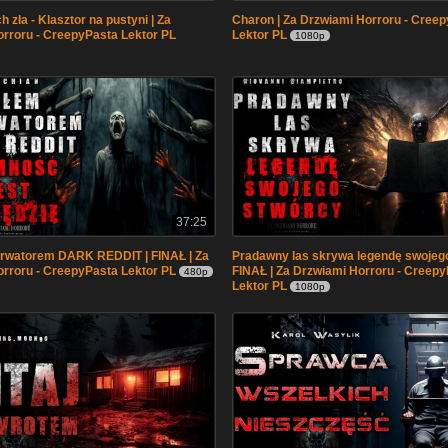
 zła - Klasztor na pustyni | Za
Charon | Za Drzwiami Horroru - Cree
rroru - CreepyPasta Lektor PL
Lektor PL
1080p
37:25
rwatorem DARK REDDIT | FINAŁ | Za
Pradawny las skrywa legendę swojego
rroru - CreepyPasta Lektor PL
FINAŁ | Za Drzwiami Horroru - Creep
480p
Lektor PL
1080p