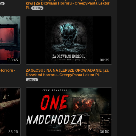
krwi | Za Drzwiami Horroru - CreepyPasta Lektor
0p
PL
1080p
33:45
00:39
Horroru -
ZAGŁOSUJ NA NAJLEPSZE OPOWIADANIE | Za
Drzwiami Horroru - CreepyPasta Lektor PL
1080p
33:26
36:50