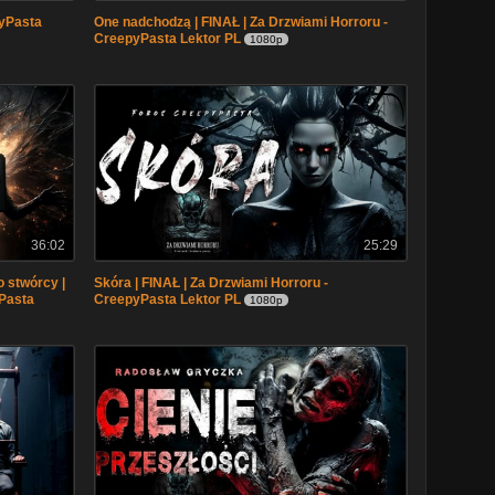
pyPasta
One nadchodzą | FINAŁ | Za Drzwiami Horroru -
CreepyPasta Lektor PL
1080p
36:02
25:29
 stwórcy |
Skóra | FINAŁ | Za Drzwiami Horroru -
yPasta
CreepyPasta Lektor PL
1080p