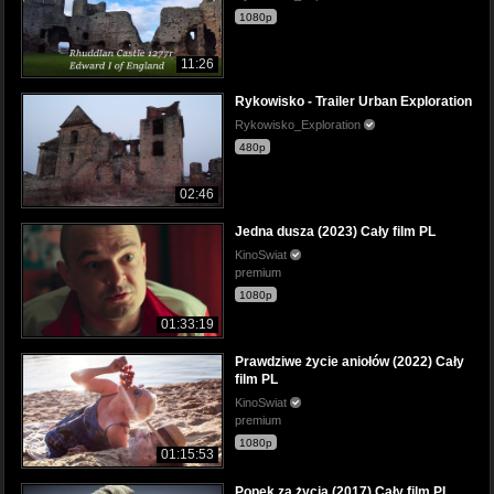
1080p
11:26
Rykowisko - Trailer Urban Exploration
Rykowisko_Exploration
480p
02:46
Jedna dusza (2023) Cały film PL
KinoSwiat
premium
1080p
01:33:19
Prawdziwe życie aniołów (2022) Cały
film PL
KinoSwiat
premium
1080p
01:15:53
Popek za życia (2017) Cały film PL