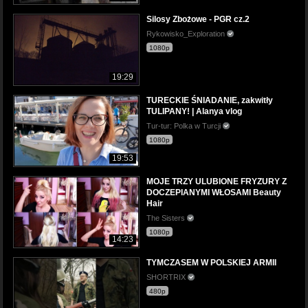
Silosy Zbożowe - PGR cz.2
Rykowisko_Exploration
1080p
19:29
TURECKIE ŚNIADANIE, zakwitły
TULIPANY! | Alanya vlog
Tur-tur: Polka w Turcji
1080p
19:53
MOJE TRZY ULUBIONE FRYZURY Z
DOCZEPIANYMI WŁOSAMI Beauty
Hair
The Sisters
1080p
14:23
TYMCZASEM W POLSKIEJ ARMII
SHORTRIX
480p