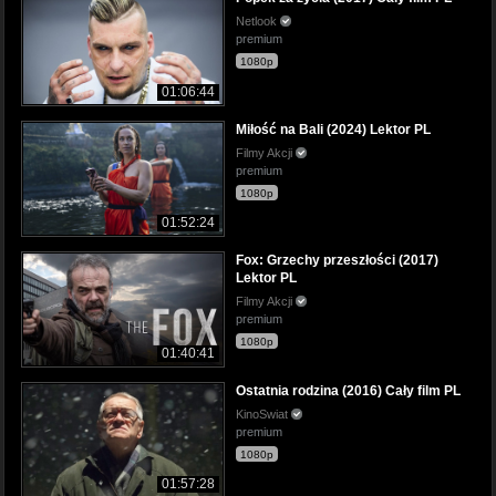
Netlook
premium
1080p
01:06:44
Miłość na Bali (2024) Lektor PL
Filmy Akcji
premium
1080p
01:52:24
Fox: Grzechy przeszłości (2017)
Lektor PL
Filmy Akcji
premium
1080p
01:40:41
Ostatnia rodzina (2016) Cały film PL
KinoSwiat
premium
1080p
01:57:28