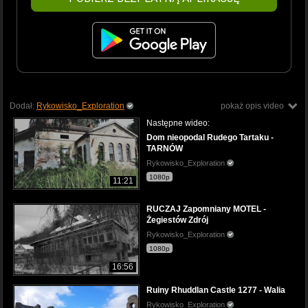
Dodał:
Rykowisko_Exploration
pokaż opis video
Następne wideo:
Dom nieopodal Rudego Tartaku -
TARNÓW
Rykowisko_Exploration
1080p
11:21
RUCZAJ Zapomniany MOTEL -
Żegiestów Zdrój
Rykowisko_Exploration
1080p
16:56
Ruiny Rhuddlan Castle 1277 - Walia
Rykowisko_Exploration