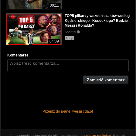
00:11
TOP5 piłkarzy wszech czasów według
Kędzierskiego i Koseckiego? Będzie
Messi i Ronaldo?
Sport.pl
480p
04:39
Komentarze
Zamieść komentarz
Przejdź do pełnej wersji cda.pl
Nasz serwis wykorzystuje pliki cookie (zobacz
naszą politykę
). Warunki