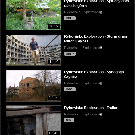
Rykowisko Exploration - Spalony dom
osiedle górne
Rykowisko_Exploration
1080p
20:59
Rykowisko Exploration - Storm drain
Milton Keynes
Rykowisko_Exploration
1080p
11:16
Rykowisko Exploration - Synagoga
Grybów
Rykowisko_Exploration
1080p
17:10
Rykowisko Exploration - Trailer
Rykowisko_Exploration
480p
02:46