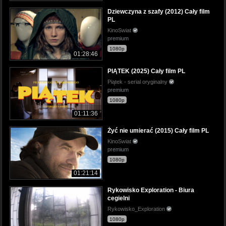
Dziewczyna z szafy (2012) Cały film
PL
KinoSwiat
premium
1080p
01:28:46
PIĄTEK (2025) Cały film PL
Piątek - serial oryginalny
premium
1080p
01:11:36
Żyć nie umierać (2015) Cały film PL
KinoSwiat
premium
1080p
01:21:14
Rykowisko Exploration - Biura
cegielni
Rykowisko_Exploration
1080p