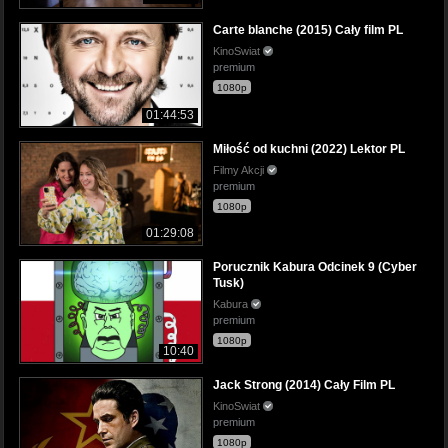
Carte blanche (2015) Cały film PL
KinoSwiat
premium
1080p
01:44:53
Miłość od kuchni (2022) Lektor PL
Filmy Akcji
premium
1080p
01:29:08
Porucznik Kabura Odcinek 9 (Cyber
Tusk)
Kabura
premium
1080p
10:40
Jack Strong (2014) Cały Film PL
KinoSwiat
premium
1080p