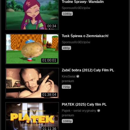
Trudne Sprawy- Wandalin
SponsusKrólDżipów
1080p
00:34
Tusk Śpiewa o Ziemniakach!
SponsusKrólDżipów
480p
01:00:01
Zabić bobra (2012) Cały Film PL
KinoSwiat
premium
720p
01:38:04
PIĄTEK (2025) Cały film PL
Piątek - serial oryginalny
premium
1080p
01:11:36