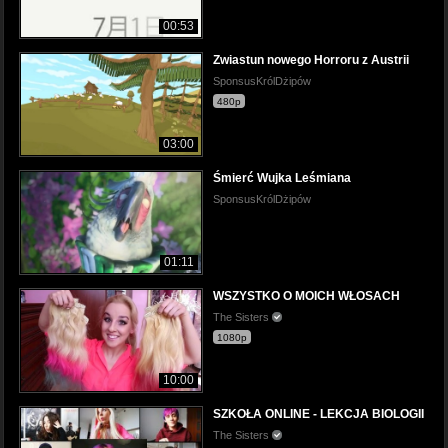
00:53
Zwiastun nowego Horroru z Austrii
SponsusKrólDżipów
480p
03:00
Śmierć Wujka Leśmiana
SponsusKrólDżipów
01:11
WSZYSTKO O MOICH WŁOSACH
The Sisters
1080p
10:00
SZKOŁA ONLINE - LEKCJA BIOLOGII
The Sisters