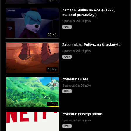
07:46
Zamach Stalina na Rosję (1922,
materiał prawdziwy!)
SponsusKrólDżipów
720p
00:41
Zapomniana Polityczna Kreskówka
SponsusKrólDżipów
720p
46:27
Zwiastun GTA6!
SponsusKrólDżipów
480p
11:30
Zwiastun nowego anime
SponsusKrólDżipów
720p