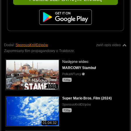
Dodał:
SponsusKrólDżipów
zwiń opis video
Zapomniany film propagandowy o Traktorze.
Następne wideo:
MARCOWY Stambuł
PolkaWTurcji
720p
15:01
Super Mario Bros. Film (2024)
SponsusKrólDżipów
720p
01:04:32