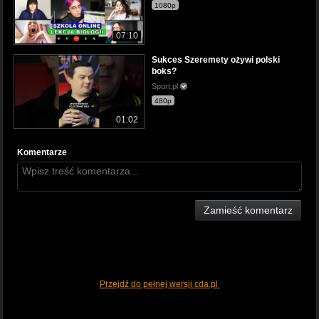
1080p
07:10
Sukces Szeremety ożywi polski
boks?
Sport.pl
480p
01:02
Komentarze
Zamieść komentarz
Przejdź do pełnej wersji cda.pl