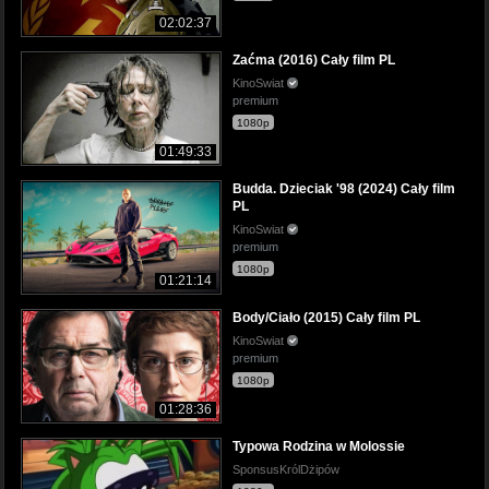
02:02:37
Zaćma (2016) Cały film PL
KinoSwiat
premium
1080p
01:49:33
Budda. Dzieciak '98 (2024) Cały film
PL
KinoSwiat
premium
1080p
01:21:14
Body/Ciało (2015) Cały film PL
KinoSwiat
premium
1080p
01:28:36
Typowa Rodzina w Molossie
SponsusKrólDżipów