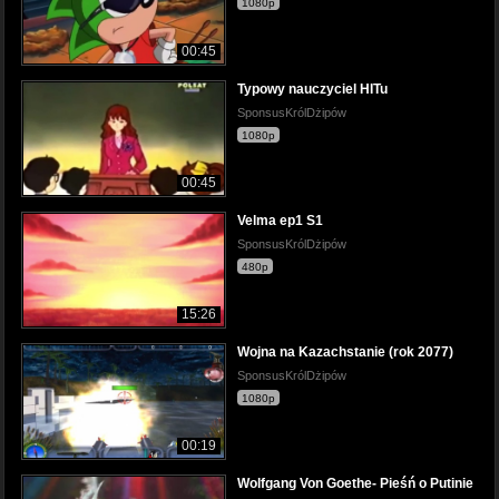
1080p
00:45
Typowy nauczyciel HITu
SponsusKrólDżipów
1080p
00:45
Velma ep1 S1
SponsusKrólDżipów
480p
15:26
Wojna na Kazachstanie (rok 2077)
SponsusKrólDżipów
1080p
00:19
Wolfgang Von Goethe- Pieśń o Putinie