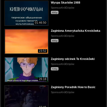
Wyspa Skarbów 1988
SponsusKrólDżipów
480p
01:46:50
Zaginiona Amerykańska Kreskówka
SponsusKrólDżipów
480p
23:52
Zaginiony odcinek Te Kreskówki
SponsusKrólDżipów
720p
26:18
Zaginiony Poradnik How to Basic
SponsusKrólDżipów