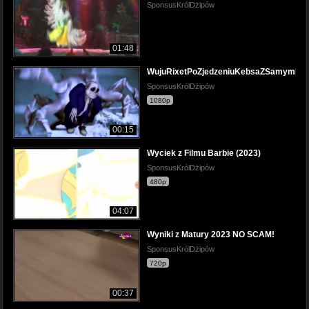
SponsusKrólDżipów
01:48
WujuRixetPoZjedzeniuKebsaZSamymPla
SponsusKrólDżipów
1080p
00:15
Wyciek z Filmu Barbie (2023)
SponsusKrólDżipów
480p
04:07
Wyniki z Matury 2023 NO SCAM!
SponsusKrólDżipów
720p
00:37