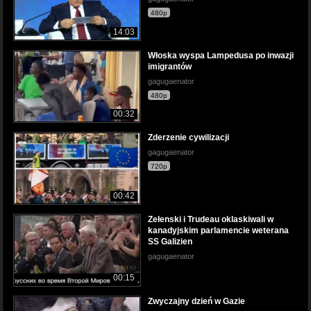
480p
14:03
Włoska wyspa Lampedusa po inwazji
imigrantów
gagugaenator
480p
00:32
Zderzenie cywilizacji
gagugaenator
720p
00:42
Zełenski i Trudeau oklaskiwali w
kanadyjskim parlamencie weterana
SS Galizien
gagugaenator
00:15
Zwyczajny dzień w Gazie