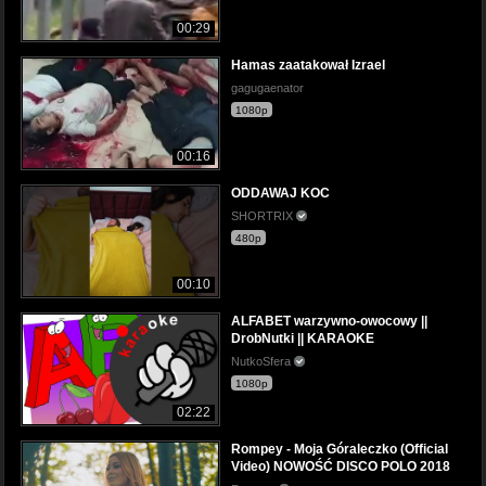
00:29
Hamas zaatakował Izrael
gagugaenator
1080p
00:16
ODDAWAJ KOC
SHORTRIX
480p
00:10
ALFABET warzywno-owocowy ||
DrobNutki || KARAOKE
NutkoSfera
1080p
02:22
Rompey - Moja Góraleczko (Official
Video) NOWOŚĆ DISCO POLO 2018