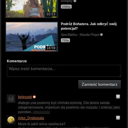
Rompey
1080p
03:53
Podróż Bohatera. Jak odkryć swój
potencjał?
SpecBabka - Klaudia Pingot
720p
18:59
Komentarze
Zamieść komentarz
beleszek
dlatego usa powinny być chińska kolonią. Dla dobra swiata
zdegenerowane, imperium zła powinno sie rozpaśc i zniknać jako
panstwo.
odpowiedz
Artur_Dyskopata
Moze to jakiś wirus opielacza?