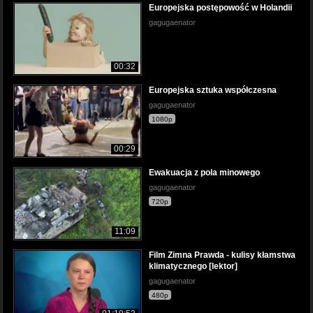
Europejska postępowość w Holandii
gagugaenator
00:32
Europejska sztuka współczesna
gagugaenator
1080p
00:29
Ewakuacja z pola minowego
gagugaenator
720p
11:09
Film Zimna Prawda - kulisy kłamstwa
klimatycznego [lektor]
gagugaenator
480p