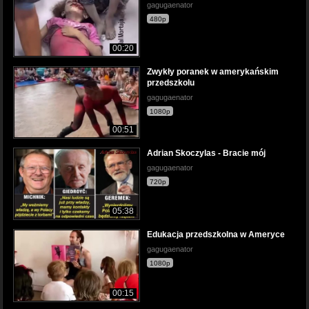
gagugaenator
480p
00:20
Zwykły poranek w amerykańskim
przedszkolu
gagugaenator
1080p
00:51
Adrian Skoczylas - Bracie mój
gagugaenator
720p
05:38
Edukacja przedszkolna w Ameryce
gagugaenator
1080p
00:15