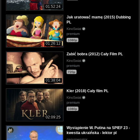
01:52:24
Jak uratować mamę (2015) Dubbing
PL
KinoSwiat
premium
1080p
01:26:12
Zabić bobra (2012) Cały Film PL
KinoSwiat
premium
720p
01:38:04
Kler (2018) Cały film PL
KinoSwiat
premium
1080p
02:09:25
Wystąpienie W. Putina na SPIEF 23 -
kwestia ukraińska - lektor pl
gagugaenator