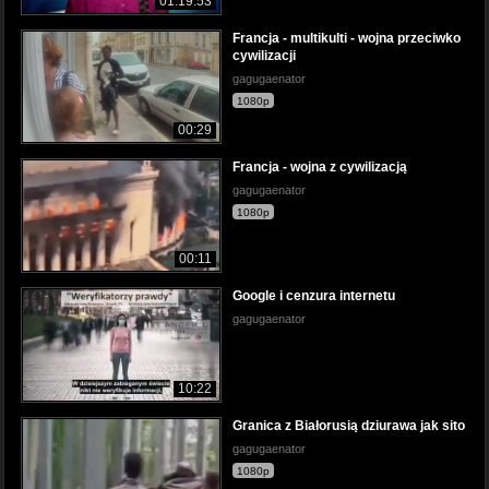
01:19:53
Francja - multikulti - wojna przeciwko
cywilizacji
gagugaenator
1080p
00:29
Francja - wojna z cywilizacją
gagugaenator
1080p
00:11
Google i cenzura internetu
gagugaenator
10:22
Granica z Białorusią dziurawa jak sito
gagugaenator
1080p