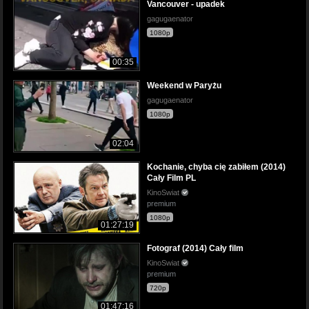
Vancouver - upadek
gagugaenator
1080p
00:35
Weekend w Paryżu
gagugaenator
1080p
02:04
Kochanie, chyba cię zabiłem (2014)
Cały Film PL
KinoSwiat
premium
1080p
01:27:19
Fotograf (2014) Cały film
KinoSwiat
premium
720p
01:47:16