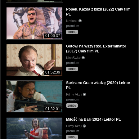
Popek. Każda z blizn (2022) Cały film
PL
Netlook
premium
1080p
01:06:37
Gotowi na wszystko. Exterminator
(2017) Cały film PL
KinoSwiat
premium
1080p
01:52:39
Surinam: Gra o władzę (2020) Lektor
PL
Filmy Akcji
premium
1080p
01:32:01
Miłość na Bali (2024) Lektor PL
Filmy Akcji
premium
1080p