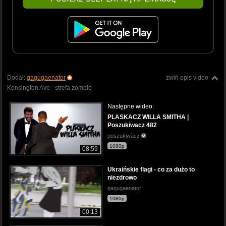
Dodał:
gagugaenator
zwiń opis video
Kensington Ave - strefa zombie
Następne wideo:
PLASKACZ WILLA SMITHA |
Poszukiwacz 482
poszukiwacz
1080p
08:59
Ukraińskie flagi - co za dużo to
niezdrowo
gagugaenator
1080p
00:13