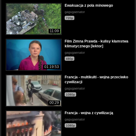
Ewakuacja z pola minowego
gagugaenator
720p
11:09
Film Zimna Prawda - kulisy kłamstwa
klimatycznego [lektor]
gagugaenator
480p
01:19:53
Francja - multikulti - wojna przeciwko
cywilizacji
gagugaenator
1080p
00:29
Francja - wojna z cywilizacją
gagugaenator
1080p