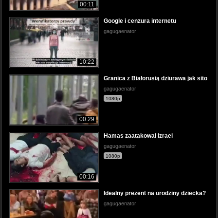
00:11
Google i cenzura internetu
gagugaenator
10:22
Granica z Białorusią dziurawa jak sito
gagugaenator
1080p
00:29
Hamas zaatakował Izrael
gagugaenator
1080p
00:16
Idealny prezent na urodziny dziecka?
gagugaenator