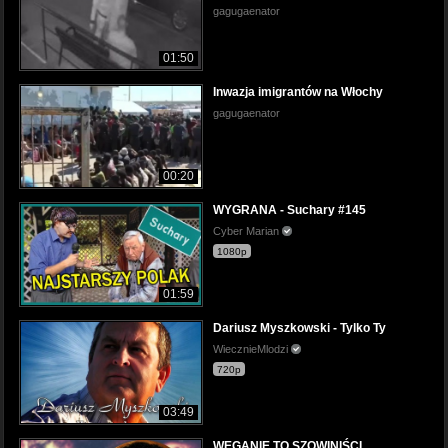
gagugaenator
01:50
Inwazja imigrantów na Włochy
gagugaenator
00:20
WYGRANA - Suchary #145
Cyber Marian
1080p
01:59
Dariusz Myszkowski - Tylko Ty
WiecznieMlodzi
720p
03:49
WEGANIE TO SZOWINIŚCI