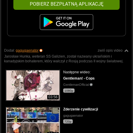
POBIERZ BEZPŁATNĄ APLIKACJĘ
Dodał:
gagugaenator
zwiń opis video
Jarosław Hunka, weteran SS Galizien, został nazwany ukraińskim i
kanadyjskim bohaterem, który walczył z Rosją podczas II wojny światowej.
Następne wideo:
Gentleman! - Cops
GentlemanOfficial
1080p
03:56
Zderzenie cywilizacji
gagugaenator
720p