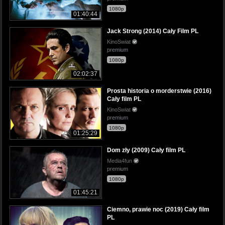
1080p
01:40:44
Jack Strong (2014) Cały Film PL
KinoSwiat
premium
1080p
02:02:37
Prosta historia o morderstwie (2016)
Cały film PL
KinoSwiat
premium
1080p
01:25:29
Dom zły (2009) Cały film PL
Media4fun
premium
1080p
01:45:21
Ciemno, prawie noc (2019) Cały film
PL