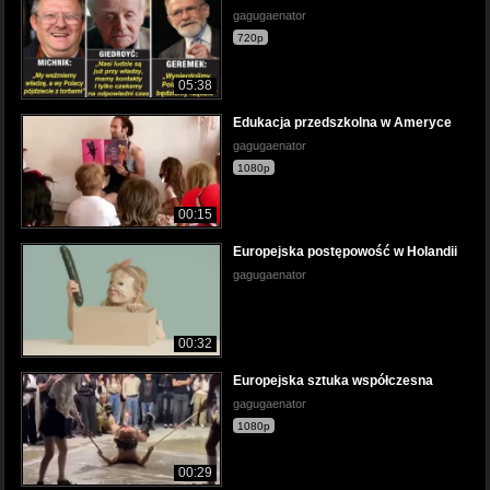
gagugaenator
720p
05:38
Edukacja przedszkolna w Ameryce
gagugaenator
1080p
00:15
Europejska postępowość w Holandii
gagugaenator
00:32
Europejska sztuka współczesna
gagugaenator
1080p
00:29