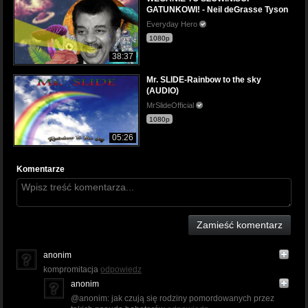
GATUNKOWI! - Neil deGrasse Tyson
Everyday Hero
1080p
38:37
Mr. SLIDE-Rainbow to the sky
(AUDIO)
MrSlideOfficial
1080p
05:26
Komentarze
Zamieść komentarz
anonim
kompromitacja
odpowiedz
anonim
@anonim: jak czują się rodziny pomordowanych przez