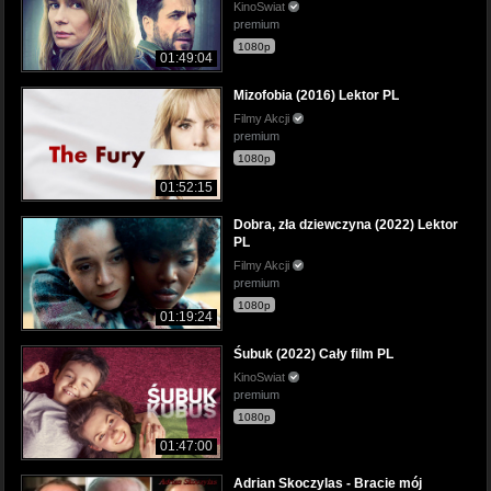
KinoSwiat
premium
1080p
01:49:04
Mizofobia (2016) Lektor PL
Filmy Akcji
premium
1080p
01:52:15
Dobra, zła dziewczyna (2022) Lektor
PL
Filmy Akcji
premium
1080p
01:19:24
Śubuk (2022) Cały film PL
KinoSwiat
premium
1080p
01:47:00
Adrian Skoczylas - Bracie mój