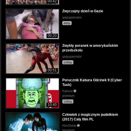
00:42
Zwyczajny dzień w Gazie
gagugaenator
480p
00:20
Zwykły poranek w amerykańskim
przedszkolu
gagugaenator
1080p
00:51
Porucznik Kabura Odcinek 9 (Cyber
Tusk)
Kabura
premium
1080p
10:40
Człowiek z magicznym pudełkiem
(2017) Cały film PL
KinoSwiat
premium