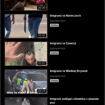
00:30
Imigranci w Niemczech
gagugaenator
1080p
01:01
Imigranci w Szwecji
gagugaenator
1080p
01:07
Imigranci w Wielkiej Brytanii
gagugaenator
1080p
00:24
Imigrant zadźgał człowieka z powodu
psa