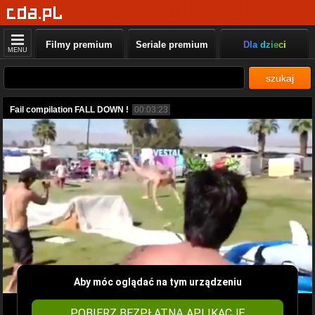
Filmy premium
Seriale premium
Dla dzieci
MENU
szukaj
Fail compilation FALL DOWN !
00:03:23
Aby móc oglądać na tym urządzeniu
POBIERZ BEZPŁATNĄ APLIKACJĘ