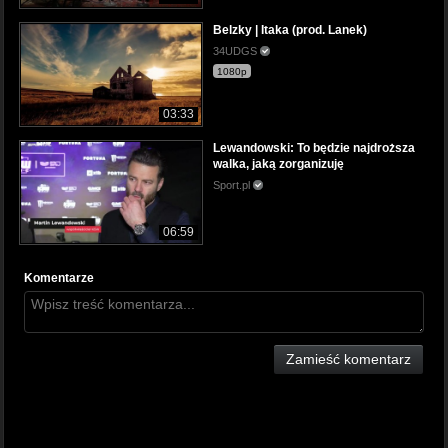
Belzky | Itaka (prod. Lanek)
34UDGS
1080p
03:33
Lewandowski: To będzie najdroższa
walka, jaką zorganizuję
Sport.pl
06:59
Komentarze
Zamieść komentarz