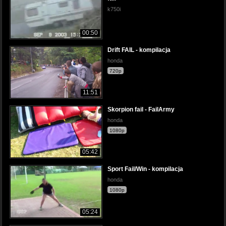
k750i
00:50
Drift FAIL - kompilacja
honda
720p
11:51
Skorpion fail - FailArmy
honda
1080p
05:42
Sport Fail/Win - kompilacja
honda
1080p
05:24