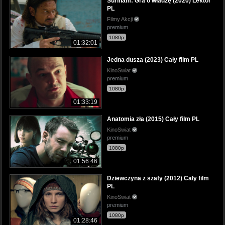
Surinam: Gra o władzę (2020) Lektor
PL
Filmy Akcji
premium
1080p
01:32:01
Jedna dusza (2023) Cały film PL
KinoSwiat
premium
1080p
01:33:19
Anatomia zła (2015) Cały film PL
KinoSwiat
premium
1080p
01:56:46
Dziewczyna z szafy (2012) Cały film
PL
KinoSwiat
premium
1080p
01:28:46