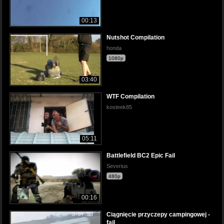
00:13
Nutshot Compilation
honda
1080p
03:40
WTF Compilation
kosteek85
05:11
Battlefield BC2 Epic Fail
Severius
480p
00:16
Ciągnięcie przyczepy campingowej -
fail