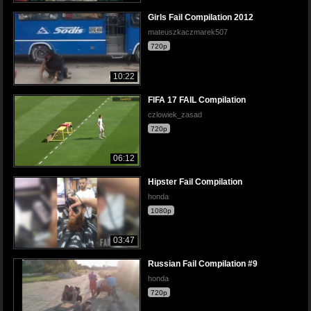
Girls Fail Compilation 2012
mateuszkaczmarek507
720p
10:22
FIFA 17 FAIL Compilation
czlowiek_zasad
720p
06:12
Hipster Fail Compilation
honda
1080p
03:47
Russian Fail Compilation #9
honda
720p