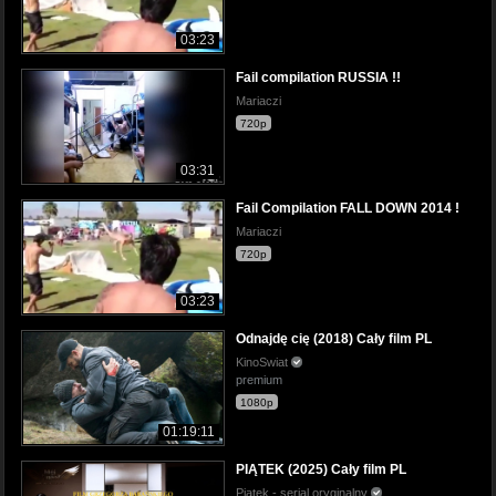
03:23
Fail compilation RUSSIA !!
Mariaczi
720p
03:31
Fail Compilation FALL DOWN 2014 !
Mariaczi
720p
03:23
Odnajdę cię (2018) Cały film PL
KinoSwiat
premium
1080p
01:19:11
PIĄTEK (2025) Cały film PL
Piątek - serial oryginalny