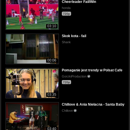
Cheerleader Fail/Win
honda
720p
03:10
Skok kota - fail
Shank
00:06
Pomaganie jest trendy w Polsat Cafe
GorzkiProduction
720p
03:35
Chillove & Ania Niełacna - Santa Baby
Chillove
03:40