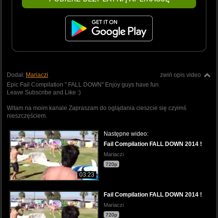
Dodał:
Mariaczi
zwiń opis video
Epic Fail Compilation " FALL DOWN" Enjoy guys have fun
Leave Subscribe and Like :)
Witam na moim kanale Zapraszam do oglądania cieszcie się czyimś
nieszczęściem.
Następne wideo:
Fail Compilation FALL DOWN 2014 !
Mariaczi
720p
03:23
Fail Compilation FALL DOWN 2014 !
Mariaczi
720p