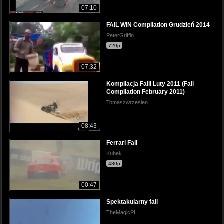
07:10
FAIL WIN Compilation Grudzień 2014
PeterGriffin
720p
07:32
Kompilacja Faili Luty 2011 (Fail
Compilation February 2011)
Tomaszwrzesien
08:43
Ferrari Fail
Kubek
480p
00:47
Spektakularny fail
TheMagicPL