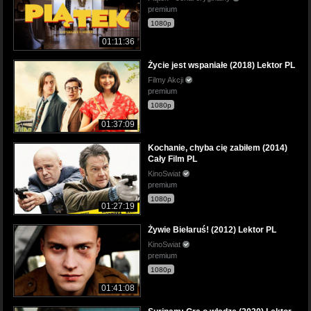
premium
1080p
01:11:36
Życie jest wspaniałe (2018) Lektor PL
Filmy Akcji
premium
1080p
01:37:09
Kochanie, chyba cię zabiłem (2014)
Cały Film PL
KinoSwiat
premium
1080p
01:27:19
Żywie Biełaruś! (2012) Lektor PL
KinoSwiat
premium
1080p
01:41:08