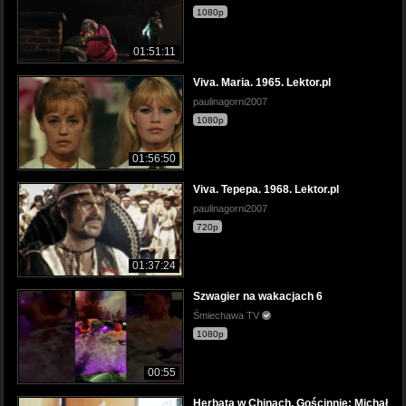
1080p
01:51:11
Viva. Maria. 1965. Lektor.pl
paulinagorni2007
1080p
01:56:50
Viva. Tepepa. 1968. Lektor.pl
paulinagorni2007
720p
01:37:24
Szwagier na wakacjach 6
Śmiechawa TV
1080p
00:55
Herbata w Chinach. Gościnnie: Michał