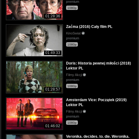
premium
1080p
01:28:36
Zaćma (2016) Cały film PL
KinoSwiat
premium
1080p
01:49:33
Doris: Historia pewnej miłości (2018)
Lektor PL
Filmy Akcji
premium
1080p
01:28:57
Amsterdam Vice: Początek (2019)
Lektor PL
Filmy Akcji
premium
1080p
01:46:02
Veronika. decides. to. die. Weronika.