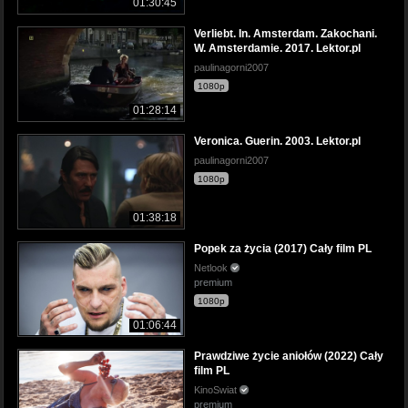
01:30:45
Verliebt. In. Amsterdam. Zakochani.
W. Amsterdamie. 2017. Lektor.pl
paulinagorni2007
1080p
01:28:14
Veronica. Guerin. 2003. Lektor.pl
paulinagorni2007
1080p
01:38:18
Popek za życia (2017) Cały film PL
Netlook
premium
1080p
01:06:44
Prawdziwe życie aniołów (2022) Cały
film PL
KinoSwiat
premium