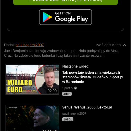
Dodał:
paulinagorni2007
zwiń opis video
Joe i Benjamin zamierzają zrabować transport złota podążający do Vera
Cruz. Na zdobycie tego ładunku liczą także inni zainteresowani.
Następne wideo:
Tak powstaje jeden z największych
stadionów świata. Cudeńko | Sport.pl
w Barcelonie
Sport.pl
02:00
480p
Venus. Wenus. 2006. Lektor.pl
paulinagorni2007
1080p