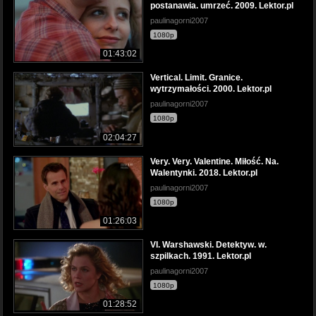
postanawia. umrzeć. 2009. Lektor.pl
paulinagorni2007
1080p
01:43:02
Vertical. Limit. Granice.
wytrzymałości. 2000. Lektor.pl
paulinagorni2007
1080p
02:04:27
Very. Very. Valentine. Miłość. Na.
Walentynki. 2018. Lektor.pl
paulinagorni2007
1080p
01:26:03
VI. Warshawski. Detektyw. w.
szpilkach. 1991. Lektor.pl
paulinagorni2007
1080p
01:28:52