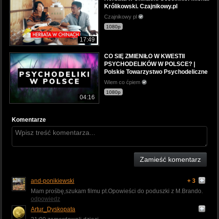
Królikowski. Czajnikowy.pl
Czajnikowy pl
1080p
17:49
CO SIĘ ZMIENIŁO W KWESTII
PSYCHODELIKÓW W POLSCE? |
Polskie Towarzystwo Psychodeliczne
Wiem co ćpiem
1080p
04:16
Komentarze
Zamieść komentarz
and-ponikiewski
+ 3
Mam prośbę,szukam filmu pt.Opowieści do poduszki z M.Brando.
odpowiedz
Artur_Dyskopata