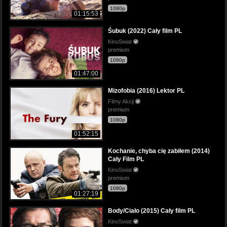
1080p
01:15:53
Śubuk (2022) Cały film PL
KinoSwiat
premium
1080p
01:47:00
Mizofobia (2016) Lektor PL
Filmy Akcji
premium
1080p
01:52:15
Kochanie, chyba cię zabiłem (2014)
Cały Film PL
KinoSwiat
premium
1080p
01:27:19
Body/Ciało (2015) Cały film PL
KinoSwiat