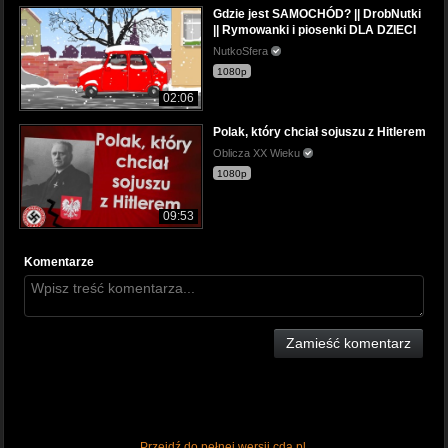
Gdzie jest SAMOCHÓD? || DrobNutki
|| Rymowanki i piosenki DLA DZIECI
NutkoSfera
1080p
02:06
Polak, który chciał sojuszu z Hitlerem
Oblicza XX Wieku
1080p
09:53
Komentarze
Zamieść komentarz
Przejdź do pełnej wersji cda.pl