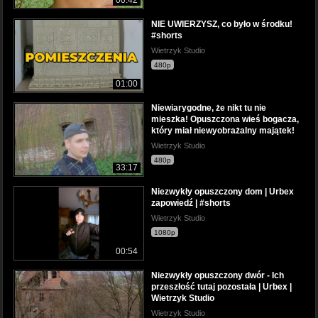
00:42
NIE UWIERZYSZ, co było w środku!
#shorts
Wietrzyk Studio
480p
01:00
Niewiarygodne, że nikt tu nie
mieszka! Opuszczona wieś bogacza,
który miał niewyobrażalny majątek!
Wietrzyk Studio
480p
33:17
Niezwykły opuszczony dom | Urbex
zapowiedź | #shorts
Wietrzyk Studio
1080p
00:54
Niezwykły opuszczony dwór - Ich
przeszłość tutaj pozostała | Urbex |
Wietrzyk Studio
Wietrzyk Studio