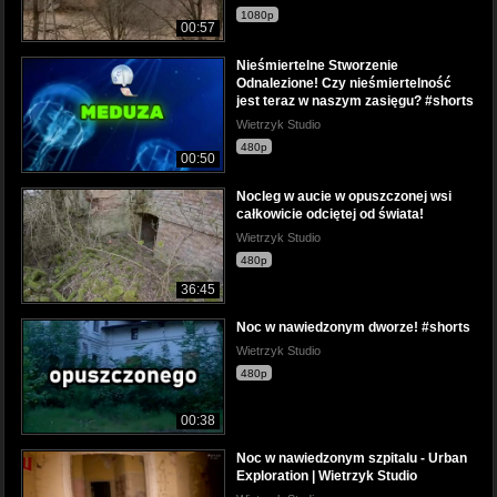
1080p
00:57
Nieśmiertelne Stworzenie
Odnalezione! Czy nieśmiertelność
jest teraz w naszym zasięgu? #shorts
Wietrzyk Studio
480p
00:50
Nocleg w aucie w opuszczonej wsi
całkowicie odciętej od świata!
Wietrzyk Studio
480p
36:45
Noc w nawiedzonym dworze! #shorts
Wietrzyk Studio
480p
00:38
Noc w nawiedzonym szpitalu - Urban
Exploration | Wietrzyk Studio