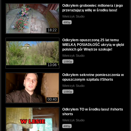
Odkryłem grobowiec milionera i jego
przerażającą willę w środku lasu!
Wietrzyk Studio
480p
18:22
Odkryłem opuszczoną 25 lat temu
WIELKĄ POSIADŁOŚĆ ukrytą w głębi
polskich gór Wnętrze szokuje!
Wietrzyk Studio
1080p
13:06
Odkryłem sekretne pomieszczenia w
opuszczonym szpitalu #Shorts
Wietrzyk Studio
1080p
00:40
Odkryłem TO w środku lasu! #shorts
shorts
Wietrzyk Studio
480p