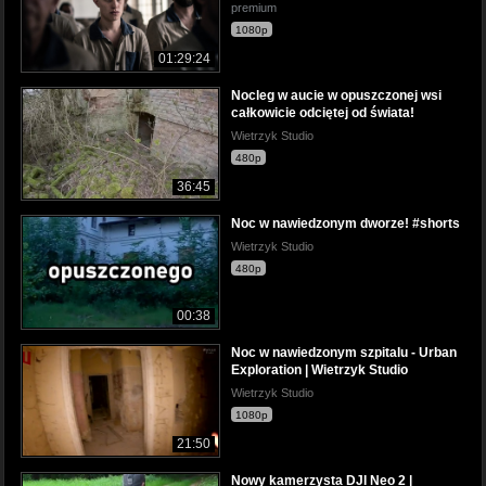
premium
1080p
01:29:24
Nocleg w aucie w opuszczonej wsi
całkowicie odciętej od świata!
Wietrzyk Studio
480p
36:45
Noc w nawiedzonym dworze! #shorts
Wietrzyk Studio
480p
00:38
Noc w nawiedzonym szpitalu - Urban
Exploration | Wietrzyk Studio
Wietrzyk Studio
1080p
21:50
Nowy kamerzysta DJI Neo 2 |