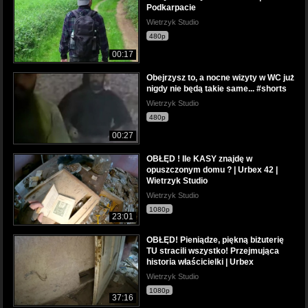
Podkarpacie
Wietrzyk Studio
480p
00:17
Obejrzysz to, a nocne wizyty w WC już
nigdy nie będą takie same... #shorts
Wietrzyk Studio
480p
00:27
OBŁĘD ! Ile KASY znajdę w
opuszczonym domu ? | Urbex 42 |
Wietrzyk Studio
Wietrzyk Studio
1080p
23:01
OBŁĘD! Pieniądze, piękną biżuterię
TU stracili wszystko! Przejmująca
historia właścicielki | Urbex
Wietrzyk Studio
1080p
37:16