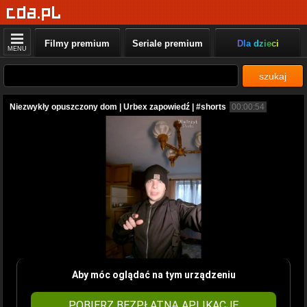
Filmy premium
Seriale premium
Dla dzieci
MENU
szukaj
Niezwykły opuszczony dom | Urbex zapowiedź | #shorts
00:00:54
Aby móc oglądać na tym urządzeniu
POBIERZ BEZPŁATNĄ APLIKACJĘ