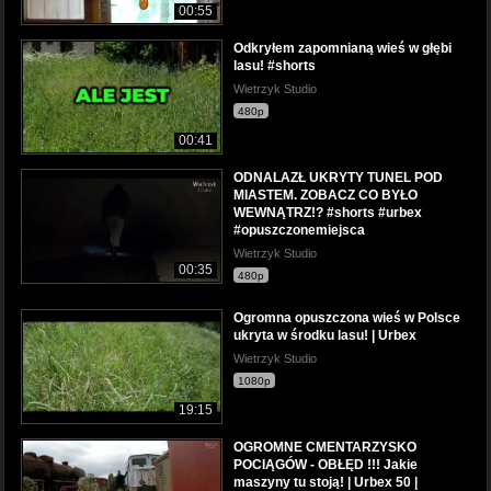
00:55
Odkryłem zapomnianą wieś w głębi
lasu! #shorts
Wietrzyk Studio
480p
00:41
ODNALAZŁ UKRYTY TUNEL POD
MIASTEM. ZOBACZ CO BYŁO
WEWNĄTRZ!? #shorts #urbex
#opuszczonemiejsca
Wietrzyk Studio
00:35
480p
Ogromna opuszczona wieś w Polsce
ukryta w środku lasu! | Urbex
Wietrzyk Studio
1080p
19:15
OGROMNE CMENTARZYSKO
POCIĄGÓW - OBŁĘD !!! Jakie
maszyny tu stoją! | Urbex 50 |