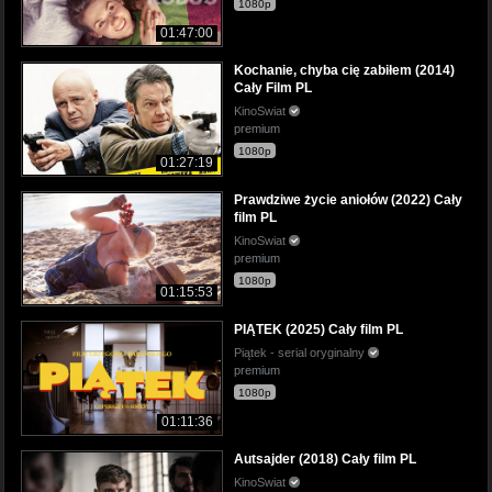
1080p
01:47:00
Kochanie, chyba cię zabiłem (2014)
Cały Film PL
KinoSwiat
premium
1080p
01:27:19
Prawdziwe życie aniołów (2022) Cały
film PL
KinoSwiat
premium
1080p
01:15:53
PIĄTEK (2025) Cały film PL
Piątek - serial oryginalny
premium
1080p
01:11:36
Autsajder (2018) Cały film PL
KinoSwiat