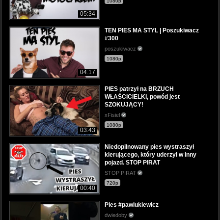
1080p
05:34
TEN PIES MA STYL | Poszukiwacz
#300
poszukiwacz
1080p
04:17
PIES patrzył na BRZUCH
WŁAŚCICIELKI, powód jest
SZOKUJĄCY!
xFisiel
1080p
03:43
Niedopilnowany pies wystraszył
kierującego, który uderzył w inny
pojazd. STOP PIRAT
STOP PIRAT
720p
00:40
Pies #pawlukiewicz
dwiedoby