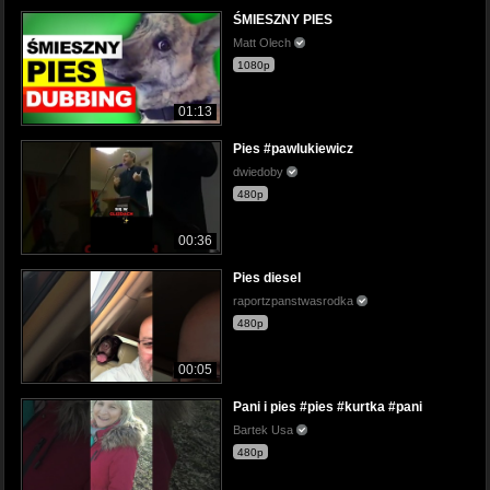
ŚMIESZNY PIES
Matt Olech
1080p
01:13
Pies #pawlukiewicz
dwiedoby
480p
00:36
Pies diesel
raportzpanstwasrodka
480p
00:05
Pani i pies #pies #kurtka #pani
Bartek Usa
480p