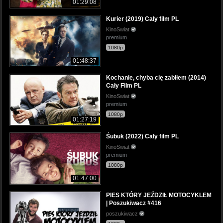
01:29:08
Kurier (2019) Cały film PL
KinoSwiat
premium
1080p
01:48:37
Kochanie, chyba cię zabiłem (2014)
Cały Film PL
KinoSwiat
premium
1080p
01:27:19
Śubuk (2022) Cały film PL
KinoSwiat
premium
1080p
01:47:00
PIES KTÓRY JEŹDZIŁ MOTOCYKLEM
| Poszukiwacz #416
poszukiwacz