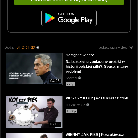
Dodał:
SHORTRIX
pokaż opis video
Następne wideo:
Najbardziej przepłacony projekt w
historii polskiej piłki?. Sousa, mamy
problem!
Sport.pl
04:25
720p
PIES CZY KOT? | Poszukiwacz #460
poszukiwacz
1080p
07:06
WIERNY JAK PIES | Poszukiwacz