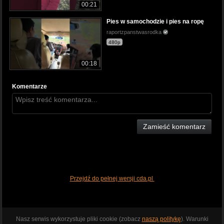
00:21
Pies w samochodzie i pies na ropę
raportzpanstwasrodka
480p
00:18
Komentarze
Zamieść komentarz
Przejdź do pełnej wersji cda.pl
Nasz serwis wykorzystuje pliki cookie (zobacz
naszą politykę
). Warunki