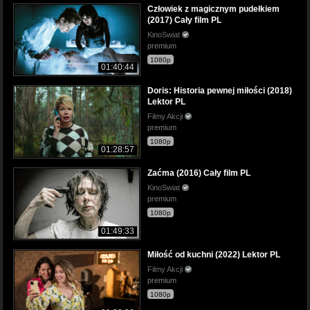
Człowiek z magicznym pudełkiem
(2017) Cały film PL
KinoSwiat
premium
1080p
01:40:44
Doris: Historia pewnej miłości (2018)
Lektor PL
Filmy Akcji
premium
1080p
01:28:57
Zaćma (2016) Cały film PL
KinoSwiat
premium
1080p
01:49:33
Miłość od kuchni (2022) Lektor PL
Filmy Akcji
premium
1080p