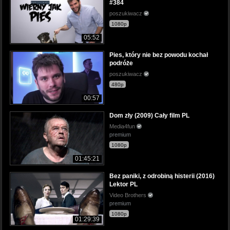
#384
poszukiwacz
1080p
05:52
Pies, który nie bez powodu kochał
podróże
poszukiwacz
480p
00:57
Dom zły (2009) Cały film PL
Media4fun
premium
1080p
01:45:21
Bez paniki, z odrobiną histerii (2016)
Lektor PL
Video Brothers
premium
1080p
01:29:39