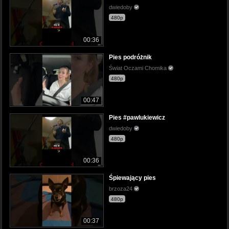
dwiedoby
480p
00:36
Pies podróżnik
Świat Oczami Chomika
480p
00:47
Pies #pawlukiewicz
dwiedoby
480p
00:36
Śpiewający pies
brzoza24
480p
00:37