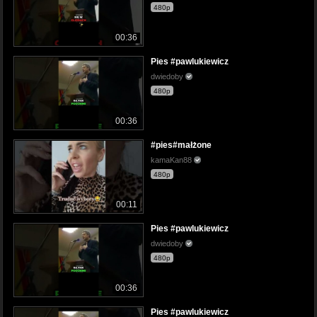
480p
00:36
Pies #pawlukiewicz
dwiedoby
480p
00:36
#pies#małżone
kamaKan88
480p
00:11
Pies #pawlukiewicz
dwiedoby
480p
00:36
Pies #pawlukiewicz