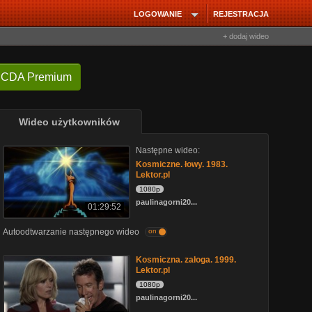
LOGOWANIE
REJESTRACJA
+ dodaj wideo
 CDA Premium
Wideo użytkowników
Następne wideo:
Kosmiczne. łowy. 1983.
Lektor.pl
1080p
paulinagorni20...
01:29:52
Autoodtwarzanie następnego wideo
on
Kosmiczna. załoga. 1999.
Lektor.pl
1080p
paulinagorni20...