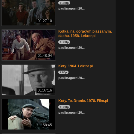
1080p
paulinagorni20...
01:27:10
Kotka. na. gorącym,blaszanym.
dachu. 1958. Lektor.pl
1080p
paulinagorni20...
01:48:04
Koty. 1964. Lektor.pl
720p
paulinagorni20...
01:37:16
Koty. To. Dranie. 1978. Film.pl
1080p
paulinagorni20...
58:45