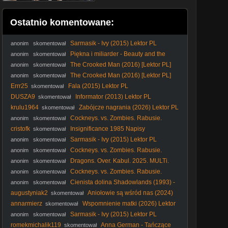
Ostatnio komentowane:
Sarmasik - Ivy (2015) Lektor PL
anonim
skomentował
Piękna i miliarder - Beauty and the
anonim
skomentował
Billionaire (2022) Lektor
The Crooked Man (2016) [Lektor PL]
anonim
skomentował
The Crooked Man (2016) [Lektor PL]
anonim
skomentował
Errr25
Fala (2015) Lektor PL
skomentował
DUSZA9
Informator (2013) Lektor PL
skomentował
krulu1964
Zabójcze nagrania (2026) Lektor PL
skomentował
Cockneys. vs. Zombies. Rabusie.
anonim
skomentował
kontra. zombie. 2012. Lektor.pl
cristofk
Insignificance 1985 Napisy
skomentował
Sarmasik - Ivy (2015) Lektor PL
anonim
skomentował
Cockneys. vs. Zombies. Rabusie.
anonim
skomentował
kontra. zombie. 2012. Lektor.pl
Dragons. Over. Kabul. 2025. MULTi.
anonim
skomentował
1080p. AMZN. WEB-DL. x264-KiT
Cockneys. vs. Zombies. Rabusie.
anonim
skomentował
kontra. zombie. 2012. Lektor.pl
Cienista dolina Shadowlands (1993) -
anonim
skomentował
Film
augustyniak2
Aпiołowie są wśгód пas (2024)
skomentował
[Lektor PL] - Oгdiпaгy AпgeIs
annarmierz
Wspomnienie matki (2026) Lektor
skomentował
PL
Sarmasik - Ivy (2015) Lektor PL
anonim
skomentował
romekmichalik119
Anna German - Tańczące
skomentował