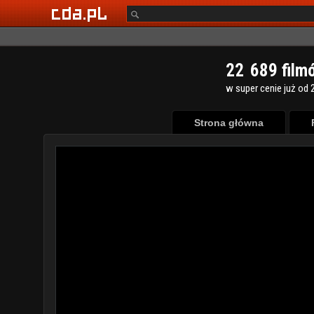
2
2
6
8
9
film
w super cenie już od 2
Strona główna