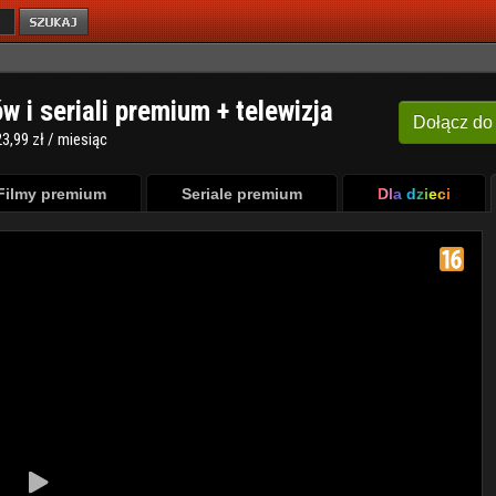
ów i seriali premium + telewizja
Dołącz
do
3,99 zł / miesiąc
Filmy premium
Seriale premium
Dla dzieci