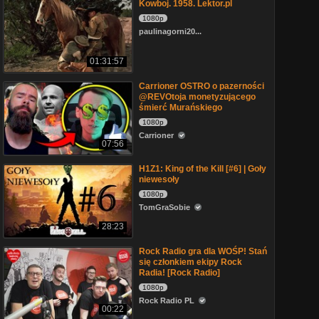
Kowboj. 1958. Lektor.pl
1080p
paulinagorni20...
01:31:57
Carrioner OSTRO o pazerności
@REVOtoja monetyzującego
śmierć Murańskiego
1080p
Carrioner
07:56
H1Z1: King of the Kill [#6] | Goły
niewesoły
1080p
TomGraSobie
28:23
Rock Radio gra dla WOŚP! Stań
się członkiem ekipy Rock
Radia! [Rock Radio]
1080p
Rock Radio PL
00:22