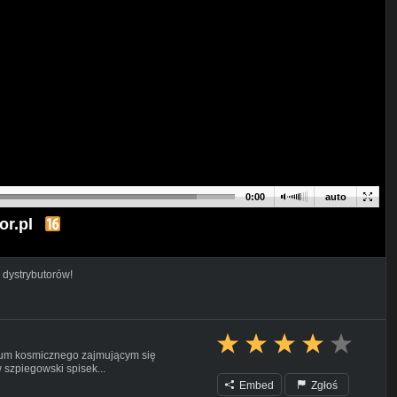
0:00
auto
or.pl
 dystrybutorów!
rium kosmicznego zajmującym się
 szpiegowski spisek...
Embed
Zgłoś