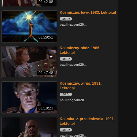
01:42:08
Kosmiczne. łowy. 1983. Lektor.pl
1080p
paulinagorni20...
01:29:52
Kosmiczny. obóz. 1986.
Lektor.pl
1080p
paulinagorni20...
01:47:48
Kosmiczny. wirus. 1991.
Lektor.pl
1080p
paulinagorni20...
01:18:23
Kosmita. z. przedmieścia. 1991.
Lektor.pl
1080p
paulinagorni20...