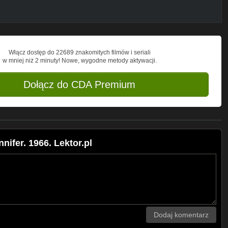
Włącz dostęp do 22689 znakomitych filmów i seriali
w mniej niż 2 minuty! Nowe, wygodne metody aktywacji.
Dołącz do CDA Premium
ifer. 1966. Lektor.pl
Dodaj komentarz