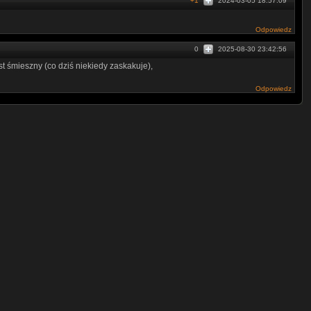
+1
2024-03-05 18:57:09
Odpowiedz
0
2025-08-30 23:42:56
st śmieszny (co dziś niekiedy zaskakuje),
Odpowiedz