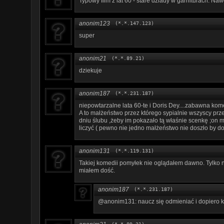
Typowy film z lat 60 - stare dziady w garniturach. Nawe
anonim123
(*.*.147.123)
super
anonim21
(*.*.89.21)
dziekuje
anonim187
(*.*.231.187)
niepowtarzalne lata 60-te i Doris Dey....zabawna komed
A to małżeństwo przez którego sypialnie wszyscy prze
dniu ślubu ,żeby im pokazało tą właśnie scenkę ;on m
liczyć ( pewno nie jedno małżeństwo nie doszło by do
anonim131
(*.*.119.131)
Takiej komedii pomyłek nie oglądałem dawno. Tylko 
miałem dość.
anonim187
(*.*.231.187)
@anonim131: naucz się odmieniać i dopiero 