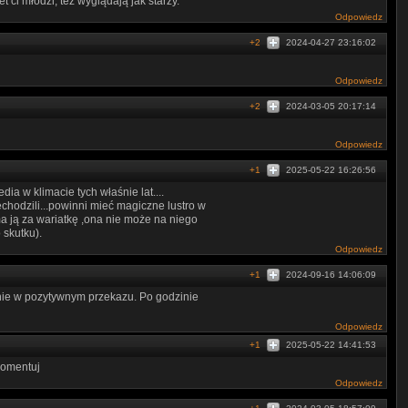
t ci młodzi, też wyglądają jak starzy.
Odpowiedz
+2
2024-04-27 23:16:02
Odpowiedz
+2
2024-03-05 20:17:14
Odpowiedz
+1
2025-05-22 16:26:56
ia w klimacie tych właśnie lat....
chodzili...powinni mieć magiczne lustro w
a ją za wariatkę ,ona nie może na niego
 skutku).
Odpowiedz
+1
2024-09-16 14:06:09
nie w pozytywnym przekazu. Po godzinie
Odpowiedz
+1
2025-05-22 14:41:53
komentuj
Odpowiedz