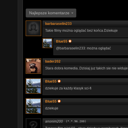
Najlepsze komentarze
barbaraselin233
Takie filmy można oglądać beż końca.Dziekuje
Blue55
@barbaraselin233: można oglądać
bader202
Stara dobra komedia..Dzisiaj juz takich sie nie widuje a
Blue55
dziekuje za każdy klasyk sci-fi
Blue55
dziekuje
anonim200
(*.*.96.200)