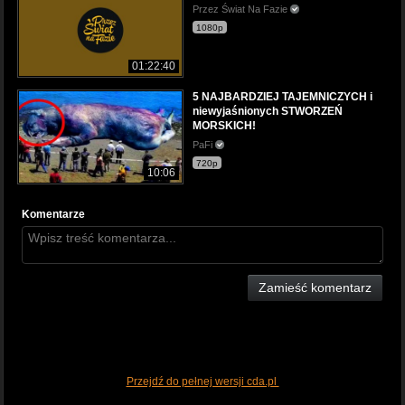
Przez Świat Na Fazie
1080p
01:22:40
5 NAJBARDZIEJ TAJEMNICZYCH i
niewyjaśnionych STWORZEŃ
MORSKICH!
PaFi
720p
10:06
Komentarze
Zamieść komentarz
Przejdź do pełnej wersji cda.pl