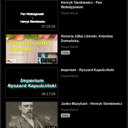
Henryk Sienkiewicz - Pan
Wołodyjowski
Paweł Wend
07:29:26
Historia żółtej ciżemki. Antonina
Domańska.
Paweł Wend
720p
07:27:56
Imperium - Ryszard Kapuściński
Paweł Wend
06:17:09
Janko Muzykant - Henryk Sienkiewicz
Paweł Wend
480p
15:35