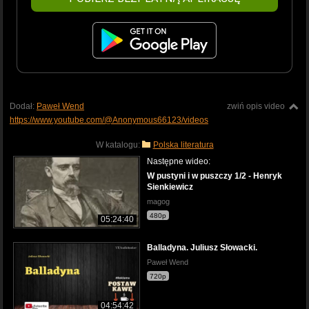
Dodał:
Paweł Wend
zwiń opis video
https://www.youtube.com/@Anonymous66123/videos
W katalogu:
Polska literatura
Następne wideo:
W pustyni i w puszczy 1/2 - Henryk
Sienkiewicz
magog
480p
05:24:40
Balladyna. Juliusz Słowacki.
Paweł Wend
720p
04:54:42