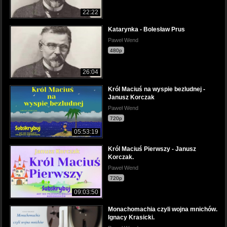
22:22
Katarynka - Bolesław Prus
Paweł Wend
480p
26:04
Król Maciuś na wyspie bezludnej -
Janusz Korczak
Paweł Wend
720p
05:53:19
Król Maciuś Pierwszy - Janusz
Korczak.
Paweł Wend
720p
09:03:50
Monachomachia czyli wojna mnichów.
Ignacy Krasicki.