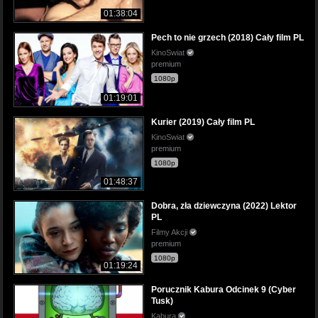
01:38:04
Pech to nie grzech (2018) Cały film PL
KinoSwiat
premium
1080p
01:19:01
Kurier (2019) Cały film PL
KinoSwiat
premium
1080p
01:48:37
Dobra, zła dziewczyna (2022) Lektor
PL
Filmy Akcji
premium
1080p
01:19:24
Porucznik Kabura Odcinek 9 (Cyber
Tusk)
Kabura