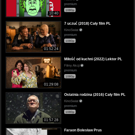
premium
1080p
10:40
7 uczuć (2018) Cały film PL
KinoSwiat
premium
1080p
01:52:24
Miłość od kuchni (2022) Lektor PL
Filmy Akcji
premium
1080p
01:29:08
Ostatnia rodzina (2016) Cały film PL
KinoSwiat
premium
1080p
01:57:28
Faraon Bolesław Prus