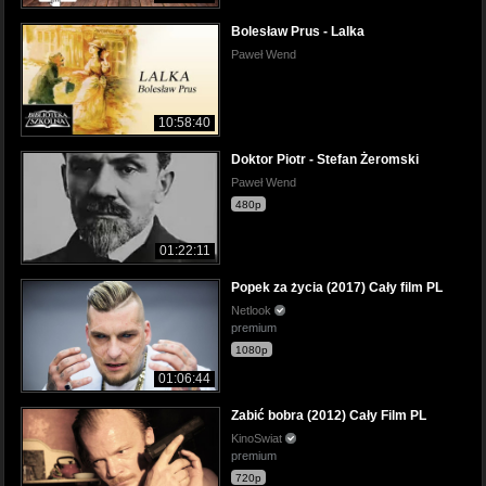
Bolesław Prus - Lalka
Paweł Wend
10:58:40
Doktor Piotr - Stefan Żeromski
Paweł Wend
480p
01:22:11
Popek za życia (2017) Cały film PL
Netlook
premium
1080p
01:06:44
Zabić bobra (2012) Cały Film PL
KinoSwiat
premium
720p