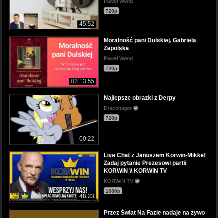
Paweł Wend
720p
45:52
Moralność pani Dulskiej. Gabriela
Zapolska
Paweł Wend
720p
02:13:55
Najlepsze obrazki z Derpy
Draconager
720p
00:22
Live Chat z Januszem Korwin-Mikke!
Zadaj pytanie Prezesowi partii
KORWiN \\ KORWiN TV
KORWiN TV
1080p
48:23
Przez Świat Na Fazie nadaje na żywo