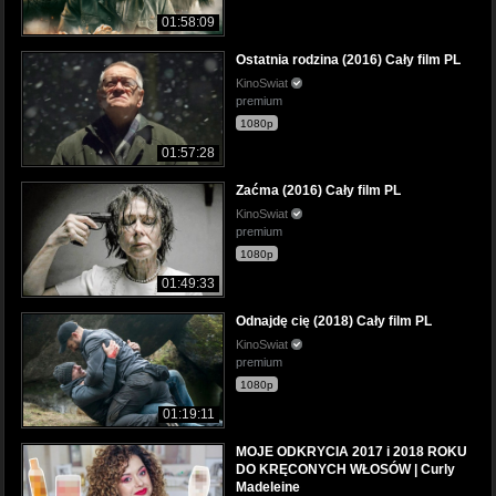
01:58:09
Ostatnia rodzina (2016) Cały film PL
KinoSwiat
premium
1080p
01:57:28
Zaćma (2016) Cały film PL
KinoSwiat
premium
1080p
01:49:33
Odnajdę cię (2018) Cały film PL
KinoSwiat
premium
1080p
01:19:11
MOJE ODKRYCIA 2017 i 2018 ROKU
DO KRĘCONYCH WŁOSÓW | Curly
Madeleine