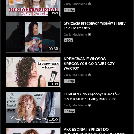
Curly Madeleine
1080p
19:49
Stylizacja kręconych włosów z Hairy
Tale Cosmetics
Curly Madeleine
480p
00:35
KREMOWANIE WŁOSÓW
KRĘCONYCH CO DAJE? CZY
WARTO?
Curly Madeleine
1080p
10:09
TURBANY do kręconych włosów
*ROZDANIE * | Curly Madeleine
Curly Madeleine
1080p
13:55
AKCESORIA I SPRZĘT DO