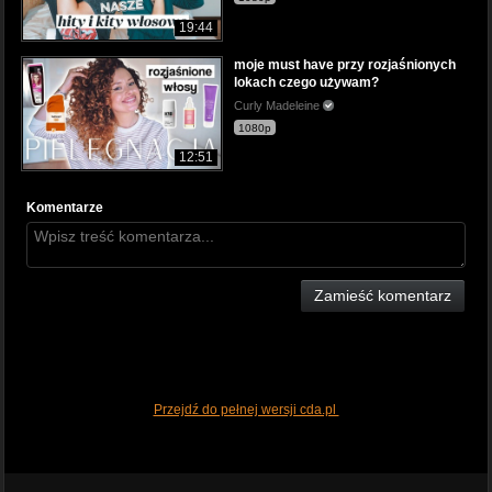
19:44
moje must have przy rozjaśnionych
lokach czego używam?
Curly Madeleine
1080p
12:51
Komentarze
Zamieść komentarz
Przejdź do pełnej wersji cda.pl