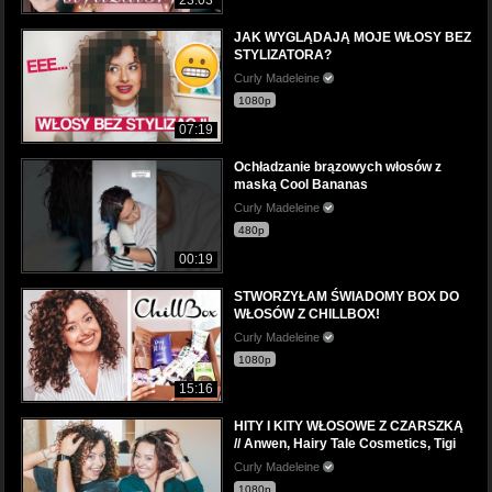
JAK WYGLĄDAJĄ MOJE WŁOSY BEZ
STYLIZATORA?
Curly Madeleine
1080p
07:19
Ochładzanie brązowych włosów z
maską Cool Bananas
Curly Madeleine
480p
00:19
STWORZYŁAM ŚWIADOMY BOX DO
WŁOSÓW Z CHILLBOX!
Curly Madeleine
1080p
15:16
HITY I KITY WŁOSOWE Z CZARSZKĄ
// Anwen, Hairy Tale Cosmetics, Tigi
Curly Madeleine
1080p