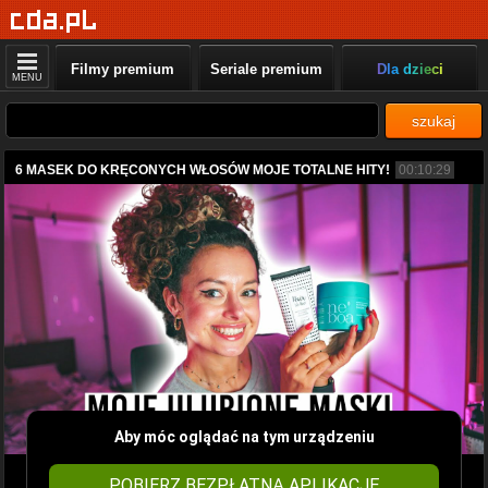
Filmy premium
Seriale premium
Dla dzieci
MENU
szukaj
6 MASEK DO KRĘCONYCH WŁOSÓW MOJE TOTALNE HITY!
00:10:29
Aby móc oglądać na tym urządzeniu
POBIERZ BEZPŁATNĄ APLIKACJĘ