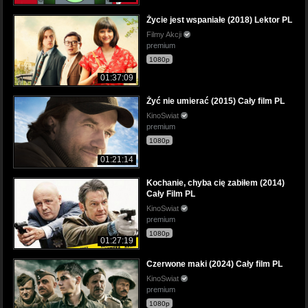
Życie jest wspaniałe (2018) Lektor PL
Filmy Akcji
premium
1080p
01:37:09
Żyć nie umierać (2015) Cały film PL
KinoSwiat
premium
1080p
01:21:14
Kochanie, chyba cię zabiłem (2014)
Cały Film PL
KinoSwiat
premium
1080p
01:27:19
Czerwone maki (2024) Cały film PL
KinoSwiat
premium
1080p