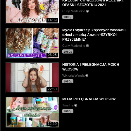
KRĘCONYCH WŁOSÓW // RĘCZNIKI,
OPASKI, SZCZOTKI // 2021
Curly Madeleine
1080p
14:09
Mycie i stylizacja kręconych włosów u
dzieci z marką Anwen *SZYBKO I
PRZYJEMNIE*
Curly Madeleine
1080p
03:08
HISTORIA I PIELĘGNACJA MOICH
WŁOSÓW
Wiktoria Wanda
1080p
22:53
MOJA PIELĘGNACJA WŁOSÓW
Tina Ha
1080p
12:59