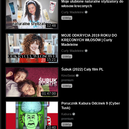
Moje ulubione naturalne stylizatory do
włosow kreconych
Curly Madeleine
1080p
12:48
MOJE ODKRYCIA 2019 ROKU DO
KRĘCONYCH WŁOSÓW | Curly
Madeleine
Curly Madeleine
1080p
15:21
Śubuk (2022) Cały film PL
KinoSwiat
premium
1080p
01:47:00
Porucznik Kabura Odcinek 9 (Cyber
Tusk)
Kabura
premium
1080p
10:40