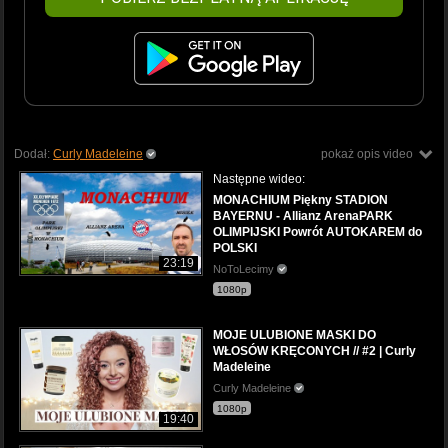
Dodał:
Curly Madeleine
pokaż opis video
Następne wideo:
MONACHIUM Piękny STADION
BAYERNU - Allianz ArenaPARK
OLIMPIJSKI Powrót AUTOKAREM do
POLSKI
23:19
NoToLecimy
1080p
MOJE ULUBIONE MASKI DO
WŁOSÓW KRĘCONYCH // #2 | Curly
Madeleine
Curly Madeleine
1080p
19:40