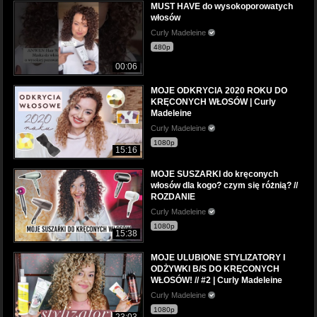
MUST HAVE do wysokoporowatych
włosów
Curly Madeleine
480p
00:06
MOJE ODKRYCIA 2020 ROKU DO
KRĘCONYCH WŁOSÓW | Curly
Madeleine
Curly Madeleine
1080p
15:16
MOJE SUSZARKI do kręconych
włosów dla kogo? czym się różnią? //
ROZDANIE
Curly Madeleine
1080p
15:38
MOJE ULUBIONE STYLIZATORY I
ODŻYWKI B/S DO KRĘCONYCH
WŁOSÓW! // #2 | Curly Madeleine
Curly Madeleine
1080p
23:03