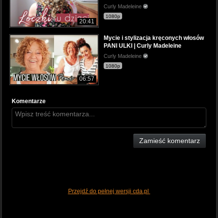
Curly Madeleine
1080p
20:41
Mycie i stylizacja kręconych włosów
PANI ULKI | Curly Madeleine
Curly Madeleine
1080p
06:57
Komentarze
Zamieść komentarz
Przejdź do pełnej wersji cda.pl