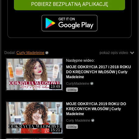
POBIERZ BEZPŁATNĄ APLIKACJĘ
Dodał:
Curly Madeleine
pokaż opis video
Następne wideo:
MOJE ODKRYCIA 2017 i 2018 ROKU
DO KRĘCONYCH WŁOSÓW | Curly
Madeleine
CurlyMadeleine
19:49
1080p
MOJE ODKRYCIA 2019 ROKU DO
KRĘCONYCH WŁOSÓW | Curly
Madeleine
Curly Madeleine
1080p
15:21