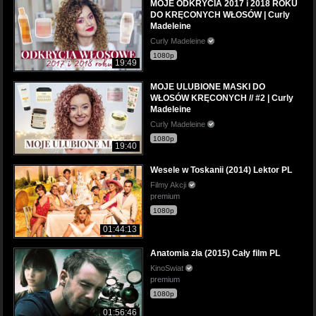
MOJE ODKRYCIA 2017 i 2018 ROKU
DO KRĘCONYCH WŁOSÓW | Curly
Madeleine
Curly Madeleine
1080p
19:49
MOJE ULUBIONE MASKI DO
WŁOSÓW KRĘCONYCH // #2 | Curly
Madeleine
Curly Madeleine
1080p
19:40
Wesele w Toskanii (2014) Lektor PL
Filmy Akcji
premium
1080p
01:44:13
Anatomia zła (2015) Cały film PL
KinoSwiat
premium
1080p
01:56:46