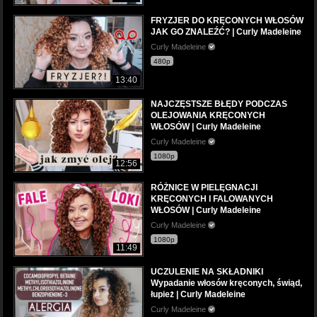
FRYZJER DO KRĘCONYCH WŁOSÓW
JAK GO ZNALEŹĆ? | Curly Madeleine
Curly Madeleine
480p
13:40
NAJCZĘSTSZE BŁĘDY PODCZAS
OLEJOWANIA KRĘCONYCH
WŁOSÓW | Curly Madeleine
Curly Madeleine
1080p
12:56
RÓŻNICE W PIELĘGNACJI
KRĘCONYCH I FALOWANYCH
WŁOSÓW | Curly Madeleine
Curly Madeleine
1080p
11:49
UCZULENIE NA SKŁADNIKI
Wypadanie włosów kręconych, świąd,
łupież | Curly Madeleine
Curly Madeleine