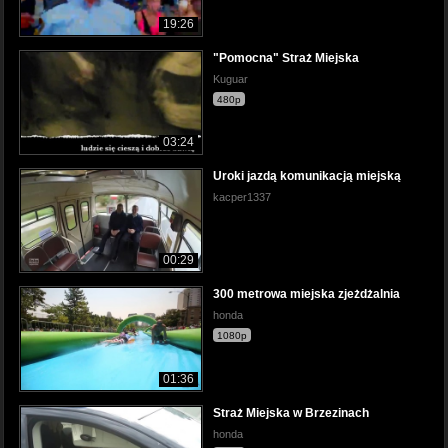
19:26
"Pomocna" Straż Miejska
Kuguar
480p
03:24
Uroki jazdą komunikacją miejską
kacper1337
00:29
300 metrowa miejska zjeżdżalnia
honda
1080p
01:36
Straż Miejska w Brzezinach
honda