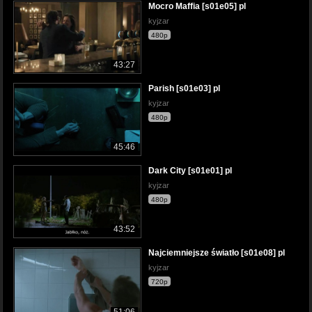
Mocro Maffia [s01e05] pl
kyjzar
480p
43:27
Parish [s01e03] pl
kyjzar
480p
45:46
Dark City [s01e01] pl
kyjzar
480p
43:52
Najciemniejsze światło [s01e08] pl
kyjzar
720p
51:06