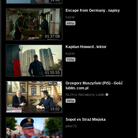
Escape from Germany . napisy
kyjzar
480p
01:37:08
Kapitan Howard . lektor
kyjzar
720p
01:55:55
Grzegorz Muszyński (PiS) - Gość
lublin. com.pl
NL24.tv Niezależny Lublin
480p
15:02
Sopot vs Straż Miejska
joker71