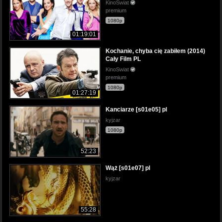
KinoSwiat
premium
1080p
01:19:01
Kochanie, chyba cię zabiłem (2014)
Cały Film PL
KinoSwiat
premium
1080p
01:27:19
Kanciarze [s01e05] pl
kyjzar
1080p
52:23
Wąż [s01e07] pl
kyjzar
55:28