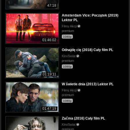
47:18
Amsterdam Vice: Początek (2019)
Lektor PL
Filmy Akcji
premium
1080p
01:46:02
Odnajdę cię (2018) Cały film PL
KinoSwiat
premium
1080p
01:19:11
W świetle dnia (2013) Lektor PL
Filmy Akcji
premium
1080p
01:47:19
Zaćma (2016) Cały film PL
KinoSwiat
premium