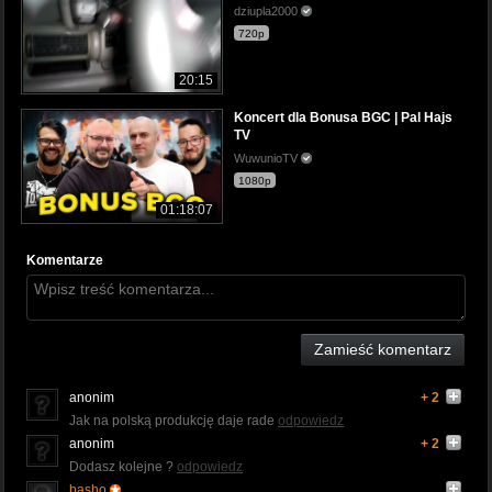
dziupla2000
720p
20:15
Koncert dla Bonusa BGC | Pal Hajs
TV
WuwunioTV
1080p
01:18:07
Komentarze
Zamieść komentarz
anonim
+ 2
Jak na polską produkcję daje rade
odpowiedz
anonim
+ 2
Dodasz kolejne ?
odpowiedz
basho