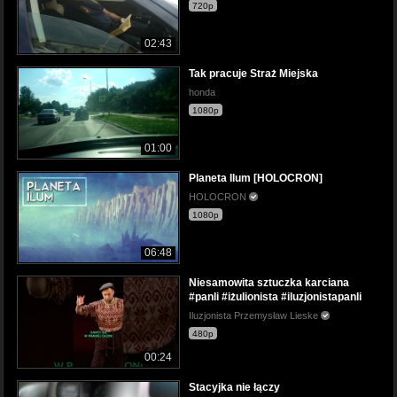
720p
02:43
Tak pracuje Straż Miejska
honda
1080p
01:00
Planeta Ilum [HOLOCRON]
HOLOCRON
1080p
06:48
Niesamowita sztuczka karciana
#panli #iżulionista #iluzjonistapanli
Iluzjonista Przemysław Lieske
480p
00:24
Stacyjka nie łączy