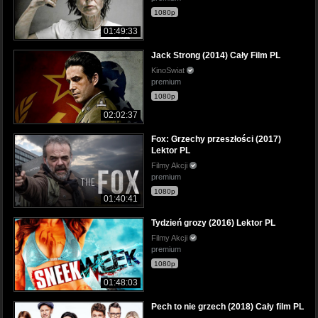
1080p
01:49:33
Jack Strong (2014) Cały Film PL
KinoSwiat
premium
1080p
02:02:37
Fox: Grzechy przeszłości (2017)
Lektor PL
Filmy Akcji
premium
1080p
01:40:41
Tydzień grozy (2016) Lektor PL
Filmy Akcji
premium
1080p
01:48:03
Pech to nie grzech (2018) Cały film PL