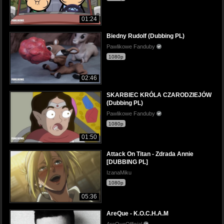
01:24
Biedny Rudolf (Dubbing PL)
Pawlikowe Fanduby
1080p
02:46
SKARBIEC KRÓLA CZARODZIEJÓW
(Dubbing PL)
Pawlikowe Fanduby
1080p
01:50
Attack On Titan - Zdrada Annie
[DUBBING PL]
IzanaMiku
1080p
05:36
AreQue - K.O.C.H.A.M
AreQueOfficial