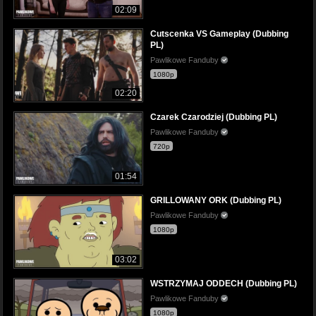
02:09
Cutscenka VS Gameplay (Dubbing
PL)
Pawlikowe Fanduby
1080p
02:20
Czarek Czarodziej (Dubbing PL)
Pawlikowe Fanduby
720p
01:54
GRILLOWANY ORK (Dubbing PL)
Pawlikowe Fanduby
1080p
03:02
WSTRZYMAJ ODDECH (Dubbing PL)
Pawlikowe Fanduby
1080p