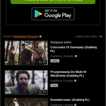
Dodał:
Pawlikowe Fanduby
pokaż opis video
Następne wideo:
Cutscenka VS Gameplay (Dubbing
PL)
Pawlikowe_Fanduby
1080p
02:20
Przygotowania Do Walki W
Wiedźminie (Dubbing PL)
Pawlikowe Fanduby
720p
02:24
Rewolwerowiec (Dubbing PL)
Pawlikowe Fanduby