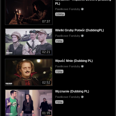
PL)
Pawlikowe Fanduby
1080p
07:37
Wielki Gruby Potwór (DubbingPL)
Pawlikowe Fanduby
720p
02:21
Wpuść Mnie (Dubbing PL)
Pawlikowe Fanduby
720p
02:52
Wyznanie (Dubbing PL)
Pawlikowe Fanduby
720p
01:35