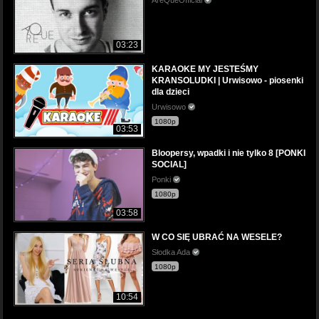
03:23
KARAOKE MY JESTEŚMY
KRANSOLUDKI | Urwisowo - piosenki
dla dzieci
Urwisowo
1080p
03:53
Bloopersy, wpadki i nie tylko 8 [PONKI
SOCIAL]
Ponki
1080p
03:58
W CO SIĘ UBRAĆ NA WESELE?
Słodka Ada
1080p
10:54