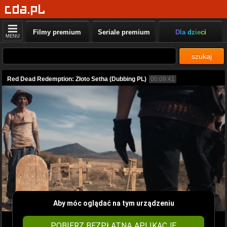
Filmy premium
Seriale premium
Dla dzieci
MENU
szukaj
Red Dead Redemption: Złoto Setha (Dubbing PL)
00:09:41
Aby móc oglądać na tym urządzeniu
POBIERZ BEZPŁATNĄ APLIKACJĘ