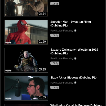
1080p
08:54
Spooder-Man - Zwiastun Filmu
(Dubbing PL)
Pawlikowe Fanduby
1080p
01:29
Szczere Zwiastuny | Wiedźmin 2019
(Dubbing PL)
Pawlikowe Fanduby
1080p
05:25
Słaby Aktor Głosowy (Dubbing PL)
Pawlikowe Fanduby
1080p
01:55
Wiedźmin - Kopalnie Eecloru (Dubbing