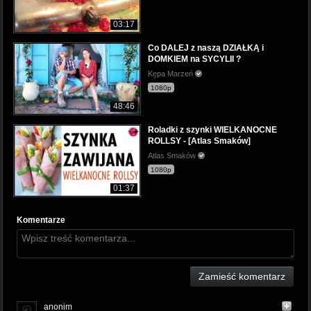
03:17
Co DALEJ z naszą DZIAŁKĄ i
DOMKIEM na SYCYLII ?
Kępa Marzeń
1080p
48:46
Roladki z szynki WIELKANOCNE
ROLLSY - [Atlas Smaków]
Atlas Smaków
1080p
01:37
Komentarze
Zamieść komentarz
anonim