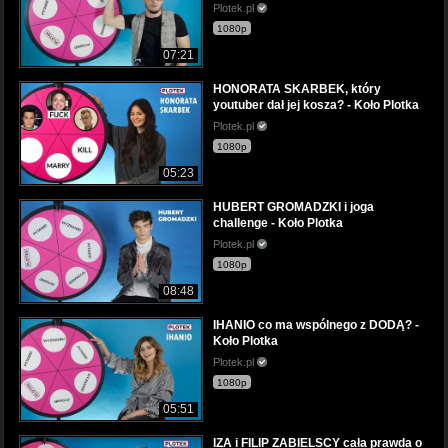
Plotek.pl
1080p
07:21
HONORATA SKARBEK, który
youtuber dał jej kosza? - Koło Plotka
Plotek.pl
1080p
05:23
HUBERT GROMADZKI i joga
challenge - Koło Plotka
Plotek.pl
1080p
08:48
IHANIO co ma wspólnego z DODĄ? -
Koło Plotka
Plotek.pl
1080p
05:51
IZA i FILIP ZABIELSCY cała prawda o