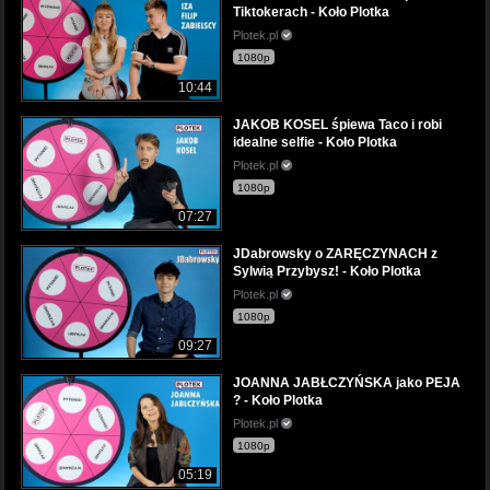
Tiktokerach - Koło Plotka
Plotek.pl
1080p
10:44
JAKOB KOSEL śpiewa Taco i robi
idealne selfie - Koło Plotka
Plotek.pl
1080p
07:27
JDabrowsky o ZARĘCZYNACH z
Sylwią Przybysz! - Koło Plotka
Plotek.pl
1080p
09:27
JOANNA JABŁCZYŃSKA jako PEJA
? - Koło Plotka
Plotek.pl
1080p
05:19