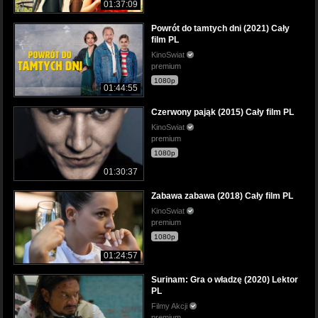
01:37:09
Powrót do tamtych dni (2021) Cały
film PL
KinoSwiat
premium
1080p
01:44:55
Czerwony pająk (2015) Cały film PL
KinoSwiat
premium
1080p
01:30:37
Zabawa zabawa (2018) Cały film PL
KinoSwiat
premium
1080p
01:24:57
Surinam: Gra o władzę (2020) Lektor
PL
Filmy Akcji
premium