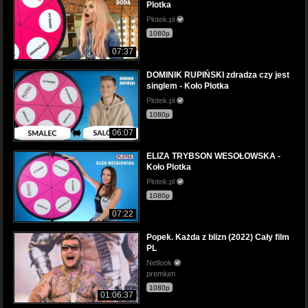
Plotka
Plotek.pl
1080p
07:37
DOMINIK RUPIŃSKI zdradza czy jest
singlem - Koło Plotka
Plotek.pl
1080p
06:07
ELIZA TRYBSON WESOŁOWSKA -
Koło Plotka
Plotek.pl
1080p
07:22
Popek. Każda z blizn (2022) Cały film
PL
Netlook
premium
1080p
01:06:37