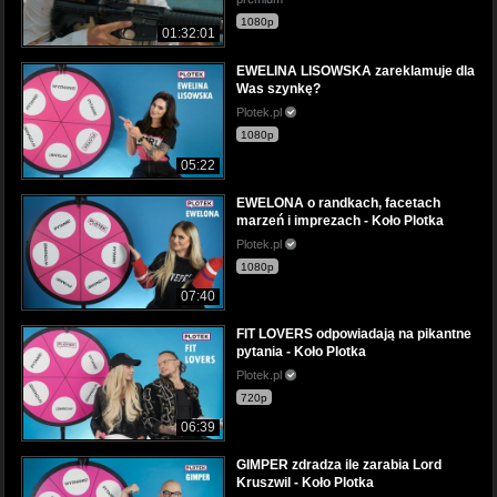
1080p
01:32:01
EWELINA LISOWSKA zareklamuje dla
Was szynkę?
Plotek.pl
1080p
05:22
EWELONA o randkach, facetach
marzeń i imprezach - Koło Plotka
Plotek.pl
1080p
07:40
FIT LOVERS odpowiadają na pikantne
pytania - Koło Plotka
Plotek.pl
720p
06:39
GIMPER zdradza ile zarabia Lord
Kruszwil - Koło Plotka