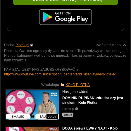
Dodał:
Plotek.pl
zwiń opis video
Dominka Gwit ma ogromny dystans do siebie. To prawdziwy wulkan energii.
Nie lubi kalmarów, woli domowe imprezki i kocha parówki. Zobacz co jeszcze
nam zdradziła.
PAMIĘTAJ, ŻEBY NAS ZASUBSKRYBOWAĆ :)
http://www.youtube.com/subscription_center?add_user=WideoPlotekPl
W katalogu:
KOŁO PLOTKA
Następne wideo:
DOMINIK RUPIŃSKI zdradza czy jest
singlem - Koło Plotka
Plotek.pl
1080p
06:07
DODA śpiewa EWRY NAJT - Koło