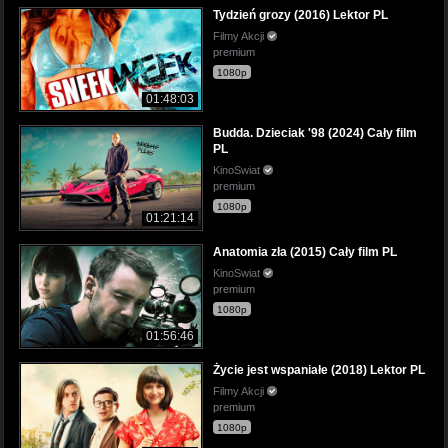
Tydzień grozy (2016) Lektor PL
Filmy Akcji
premium
1080p
01:48:03
Budda. Dzieciak '98 (2024) Cały film
PL
KinoSwiat
premium
1080p
01:21:14
Anatomia zła (2015) Cały film PL
KinoSwiat
premium
1080p
01:56:46
Życie jest wspaniałe (2018) Lektor PL
Filmy Akcji
premium
1080p