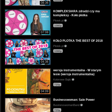
08:36
KOMPLEKSIARA zdradzi czy ma
kompleksy - Koło plotka
Plotek.pl
1080p
07:08
KOŁO PLOTKA THE BEST OF 2018
Plotek.pl
1080p
04:36
wersja instrumentalna - W starym
lesie (wersja instrumentalna)
Kolorowe Bajki
720p
04:09
Businesswoman: Sale Power
BusinesswomanBand
720p