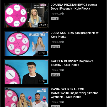
JOANNA PRZETAKIEWICZ ocenia
Dodę i Rozenek - Koło Plotka
Plotek.pl
480p
05:06
JULIA KOSTERA gasi pragnienie w
Kole Plotka
Plotek.pl
1080p
08:08
KACPER BLONSKY i tajemnica
Eluwiny - Koło Plotka
Plotek.pl
1080p
08:45
KASIA DZIURSKA i EMIL
GANKOWSKI i najbardziej pikantne
wyznania - Koło Plotka
Plotek.pl
1080p