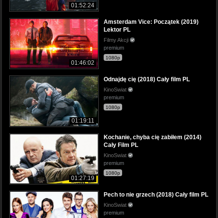
01:52:24
Amsterdam Vice: Początek (2019)
Lektor PL
Filmy Akcji
premium
1080p
01:46:02
Odnajdę cię (2018) Cały film PL
KinoSwiat
premium
1080p
01:19:11
Kochanie, chyba cię zabiłem (2014)
Cały Film PL
KinoSwiat
premium
1080p
01:27:19
Pech to nie grzech (2018) Cały film PL
KinoSwiat
premium