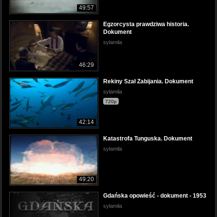
49:57
Egzorcysta prawdziwa historia.
Dokument
sylamila
46:29
Rekiny Szał Zabijania. Dokument
sylamila
720p
42:14
Katastrofa Tunguska. Dokument
sylamila
49:20
Gdańska opowieść - dokument - 1953
sylamila