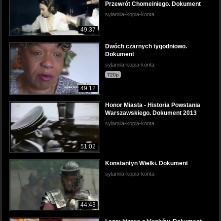
Przewrót Chomeiniego. Dokument
sylamila-kopia-konta
49:37
Dwóch czarnych tygodniowo.
Dokument
sylamila-kopia-konta
720p
49:12
Honor Miasta - Historia Powstania
Warszawskiego. Dokument 2013
sylamila-kopia-konta
51:02
Konstantyn Wielki. Dokument
sylamila-kopia-konta
44:43