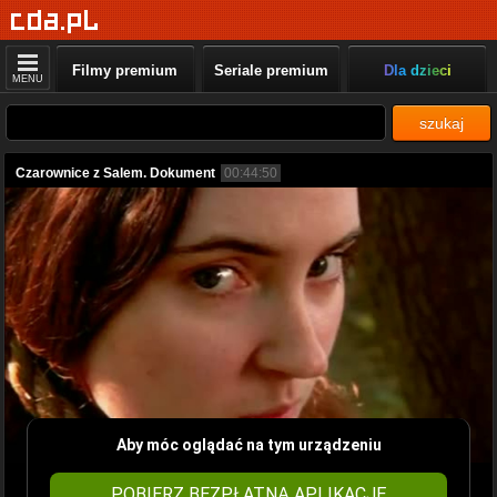
Filmy premium
Seriale premium
Dla dzieci
MENU
szukaj
Czarownice z Salem. Dokument
00:44:50
Aby móc oglądać na tym urządzeniu
POBIERZ BEZPŁATNĄ APLIKACJĘ