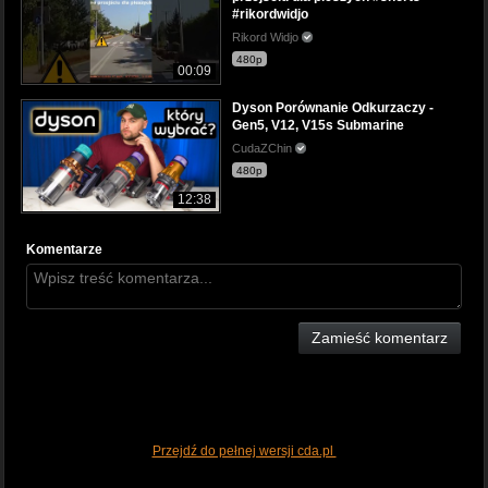
#rikordwidjo
Rikord Widjo
480p
00:09
Dyson Porównanie Odkurzaczy -
Gen5, V12, V15s Submarine
CudaZChin
480p
12:38
Komentarze
Zamieść komentarz
Przejdź do pełnej wersji cda.pl