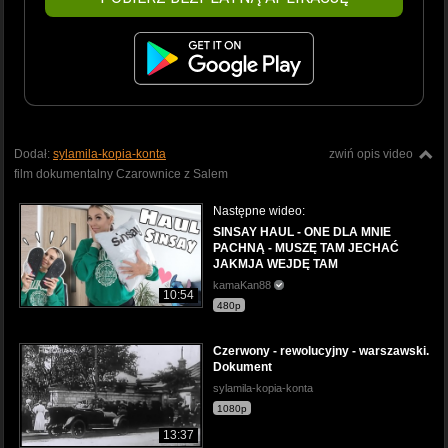
Dodał:
sylamila-kopia-konta
zwiń opis video
film dokumentalny Czarownice z Salem
Następne wideo:
SINSAY HAUL - ONE DLA MNIE
PACHNĄ - MUSZĘ TAM JECHAĆ
JAKMJA WEJDĘ TAM
kamaKan88
10:54
480p
Czerwony - rewolucyjny - warszawski.
Dokument
sylamila-kopia-konta
1080p
13:37