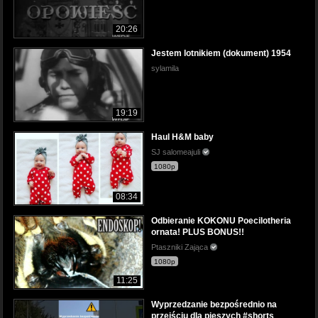
20:26
Jestem lotnikiem (dokument) 1954
sylamila
19:19
Haul H&M baby
SJ salomeajuli
1080p
08:34
Odbieranie KOKONU Poecilotheria
ornata! PLUS BONUS!!
Ptaszniki Zająca
1080p
11:25
Wyprzedzanie bezpośrednio na
przejściu dla pieszych #shorts