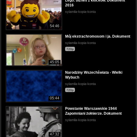
Lego: biznes z klocków. Dokument
2016
sylamila-kopia-konta
54:46
Mój ekstrachromosom i ja. Dokument
sylamila-kopia-konta
720p
45:05
Narodziny Wszechświata - Wielki
Wybuch
sylamila-kopia-konta
720p
05:44
Powstanie Warszawskie 1944
Zapomniani żołnierze. Dokument
sylamila-kopia-konta
47:32