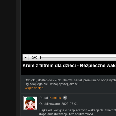
0:00
Krem z filtrem dla dzieci - Bezpieczne wa
Odblokuj dostęp do 22691 filmów i seriali premium od oficjalnych
Oglądaj legalnie i w najlepszej jakości.
Włącz dostęp
Dodał:
Kamlotki
Opublikowano: 2023-07-01
Bajka edukacyjna o bezpiecznych wakacjach. #kremzf
#opalanie #wakacje #dzieci #kamlotki