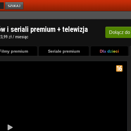
ów i seriali premium + telewizja
Dołącz
do
3,99 zł / miesiąc
Filmy premium
Seriale premium
Dla dzieci