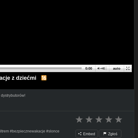
0:00
auto
kacje z dziećmi
 dystrybutorów!
iltrem #bezpiecznewakacje #slonce
Embed
Zgłoś