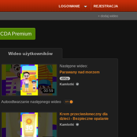
LOGOWANIE
REJESTRACJA
+ dodaj wideo
 CDA Premium
Wideo użytkowników
Następne wideo:
Parawany nad morzem
480p
Kamlotki
00:59
Autoodtwarzanie następnego wideo
on
Krem przeciwsłoneczny dla
dzieci - Bezpieczne opalanie
Kamlotki