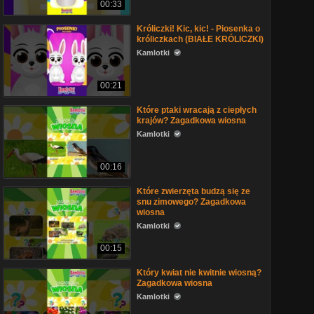
00:33
Króliczki! Kic, kic! - Piosenka o
króliczkach (BIAŁE KRÓLICZKI)
Kamlotki
00:21
Które ptaki wracają z ciepłych
krajów? Zagadkowa wiosna
Kamlotki
00:16
Które zwierzęta budzą się ze
snu zimowego? Zagadkowa
wiosna
Kamlotki
00:15
Który kwiat nie kwitnie wiosną?
Zagadkowa wiosna
Kamlotki