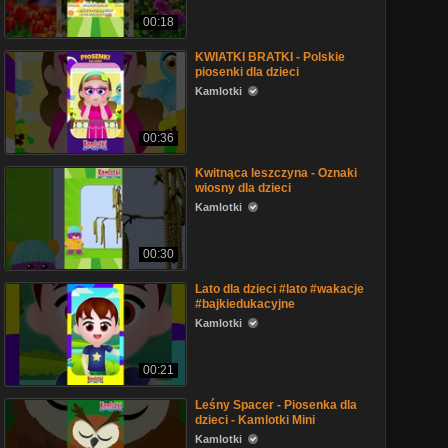
00:18
KWIATKI BRATKI - Polskie
piosenki dla dzieci
Kamlotki
00:36
Kwitnąca leszczyna - Oznaki
wiosny dla dzieci
Kamlotki
00:30
Lato dla dzieci #lato #wakacje
#bajkiedukacyjne
Kamlotki
00:21
Leśny Spacer - Piosenka dla
dzieci - Kamlotki Mini
Kamlotki