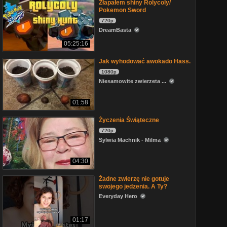
Złapałem shiny Rolycoly/
Pokemon Sword
720p
DreamBasta
05:25:16
Jak wyhodować awokado Hass.
1080p
Niesamowite zwierzeta ...
01:58
Życzenia Świąteczne
720p
Sylwia Machnik - Milma
04:30
Żadne zwierzę nie gotuje
swojego jedzenia. A Ty?
Everyday Hero
01:17