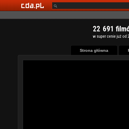
2
2
6
9
1
film
w super cenie już od 2
Strona główna