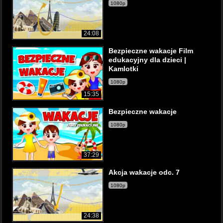
1080p
24:08
Bezpieczne wakacje Film
edukacyjny dla dzieci |
Kamlotki
1080p
15:35
Bezpieczne wakacje
1080p
37:29
Akcja wakacje odc. 7
1080p
24:38