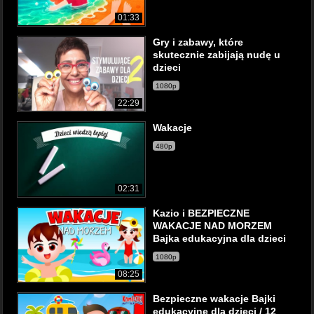
01:33
Gry i zabawy, które
skutecznie zabijają nudę u
dzieci
1080p
22:29
Wakacje
480p
02:31
Kazio i BEZPIECZNE
WAKACJE NAD MORZEM
Bajka edukacyjna dla dzieci
1080p
08:25
Bezpieczne wakacje Bajki
edukacyjne dla dzieci / 12