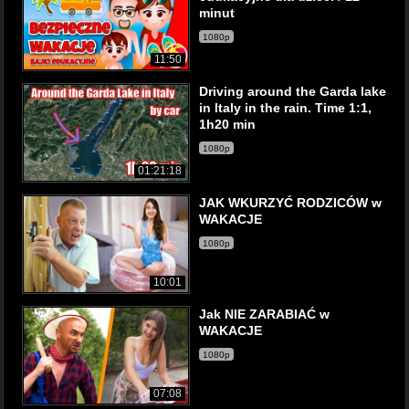
minut
1080p
11:50
Driving around the Garda lake
in Italy in the rain. Time 1:1,
1h20 min
1080p
01:21:18
JAK WKURZYĆ RODZICÓW w
WAKACJE
1080p
10:01
Jak NIE ZARABIAĆ w
WAKACJE
1080p
07:08