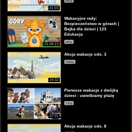
480p
41:03
Wakacyjne rady:
Bezpieczeństwo w górach |
Bajka dla dzieci | 123
Edukacja
480p
01:09:13
Akcja wakacje odc. 3
1080p
24:32
Pierwsze wakacje z dwójką
dzieci - uwielbiamy plażę
720p
07:01
Akcja wakacje odc. 8