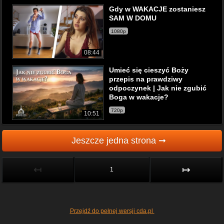
Gdy w WAKACJE zostaniesz
SAM W DOMU
1080p
08:44
Umieć się cieszyć Boży
przepis na prawdziwy
odpoczynek | Jak nie zgubić
Boga w wakacje?
720p
10:51
Jeszcze jedna strona ➞
↤
↦
1
Przejdź do pełnej wersji cda.pl