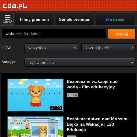
Filmy premium
Seriale premium
Dla dzieci
MENU
szukaj
Filtruj
Sortuj po
Bezpieczne wakacje nad
wodą - film edukacyjny
1080p
43:20
Bezpieczeństwo nad Morzem:
Bajka na Wakacje | 123
Edukacja