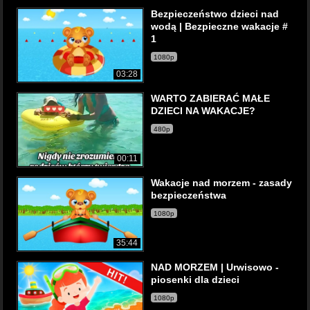
Bezpieczeństwo dzieci nad
wodą | Bezpieczne wakacje #
1
1080p
03:28
WARTO ZABIERAĆ MAŁE
DZIECI NA WAKACJE?
480p
00:11
Wakacje nad morzem - zasady
bezpieczeństwa
1080p
35:44
NAD MORZEM | Urwisowo -
piosenki dla dzieci
1080p