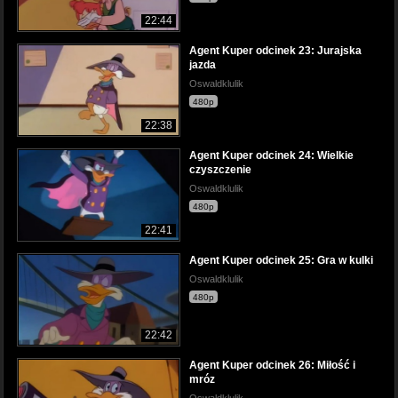
22:44
Agent Kuper odcinek 23: Jurajska
jazda
Oswaldklulik
480p
22:38
Agent Kuper odcinek 24: Wielkie
czyszczenie
Oswaldklulik
480p
22:41
Agent Kuper odcinek 25: Gra w kulki
Oswaldklulik
480p
22:42
Agent Kuper odcinek 26: Miłość i
mróz