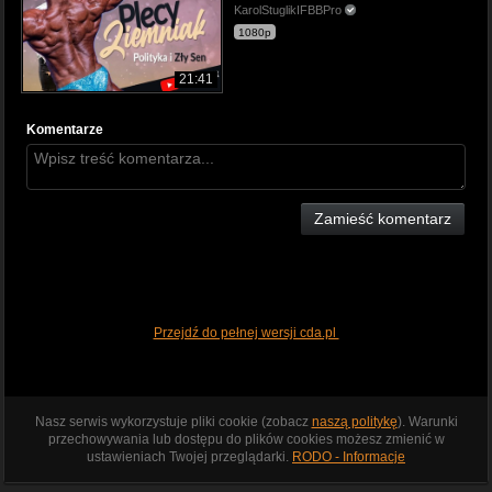
KarolStuglikIFBBPro
1080p
21:41
Komentarze
Zamieść komentarz
Przejdź do pełnej wersji cda.pl
Nasz serwis wykorzystuje pliki cookie (zobacz
naszą politykę
). Warunki
przechowywania lub dostępu do plików cookies możesz zmienić w
ustawieniach Twojej przeglądarki.
RODO - Informacje