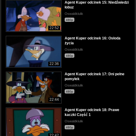
Agent Kuper odcinek 15: Niedźwiedzi
łobuz
Oswaldklulik
480p
22:52
Agent Kuper odcinek 16: Osłoda
życia
Oswaldklulik
480p
22:36
Agent Kuper odcinek 17: Dni pełne
pomyłek
Oswaldklulik
480p
22:44
Agent Kuper odcinek 18: Prawe
kaczki Część 1
Oswaldklulik
480p
22:42