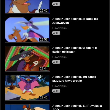
480p
22:41
Agent Kuper odcinek 8: Ropa dla
zuchwałych
Oswaldklulik
480p
22:53
Agent Kuper odcinek 9: Agent o
dwóch obliczach
Oswaldklulik
480p
22:44
Agent Kuper odcinek 10: Łatwo
przyszło łatwo urosło
Oswaldklulik
480p
22:41
Agent Kuper odcinek 11: Rewolucja
AGD