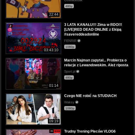
Oswaldklulik
480p
22:44
3 LATA KANAŁU!!! Zima w RDO!!!
[LIVE]RED DEAD ONLINE z Ekipą
#savereddeadonline
FENRIR
1080p
03:43:10
Marcin Najman zapytał... Probierza o
relacje z Lewandowskim. Ależ riposta
Sport.pl
480p
01:14
Czego NIE robić na STUDIACH
Waksy
1080p
09:19
Trudny Trening Pleców VLOG6