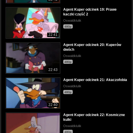
Agent Kuper odcinek 19: Prawe
kaczki część 2
Oswaldklulik
480p
22:41
Agent Kuper odcinek 20: Kuperów
dwóch
Oswaldklulik
480p
22:43
Agent Kuper odcinek 21: Akaczofobia
Oswaldklulik
480p
22:40
Agent Kuper odcinek 22: Kosmiczne
kulki
Oswaldklulik
480p