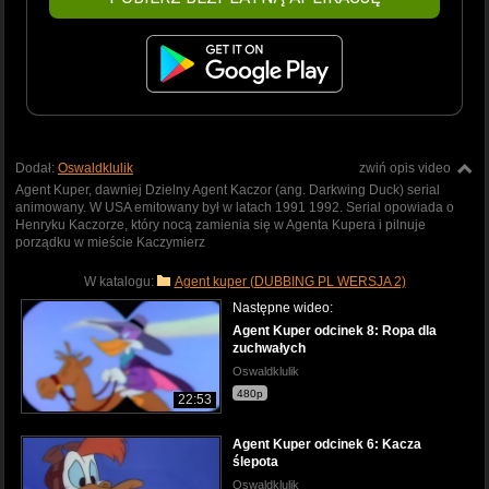
Dodał:
Oswaldklulik
zwiń opis video
Agent Kuper, dawniej Dzielny Agent Kaczor (ang. Darkwing Duck) serial
animowany. W USA emitowany był w latach 1991 1992. Serial opowiada o
Henryku Kaczorze, który nocą zamienia się w Agenta Kupera i pilnuje
porządku w mieście Kaczymierz
W katalogu:
Agent kuper (DUBBING PL WERSJA 2)
Następne wideo:
Agent Kuper odcinek 8: Ropa dla
zuchwałych
Oswaldklulik
480p
22:53
Agent Kuper odcinek 6: Kacza
ślepota
Oswaldklulik