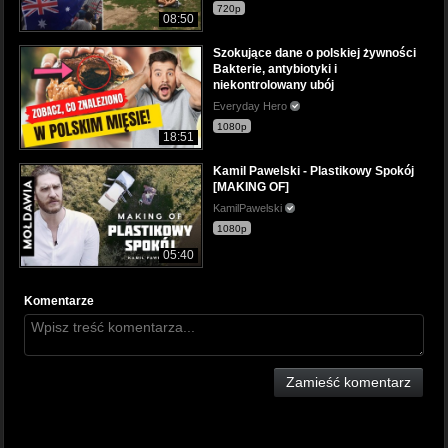
720p
08:50
Szokujące dane o polskiej żywności
Bakterie, antybiotyki i
niekontrolowany ubój
Everyday Hero
1080p
18:51
Kamil Pawelski - Plastikowy Spokój
[MAKING OF]
KamilPawelski
1080p
05:40
Komentarze
Zamieść komentarz