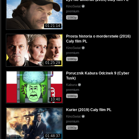
KinoSwiat
premium
1080p
01:21:14
Prosta historia o morderstwie (2016)
Cały film PL
KinoSwiat
premium
1080p
01:25:29
Porucznik Kabura Odcinek 9 (Cyber
Tusk)
Kabura
premium
1080p
10:40
Kurier (2019) Cały film PL
KinoSwiat
premium
1080p
01:48:37