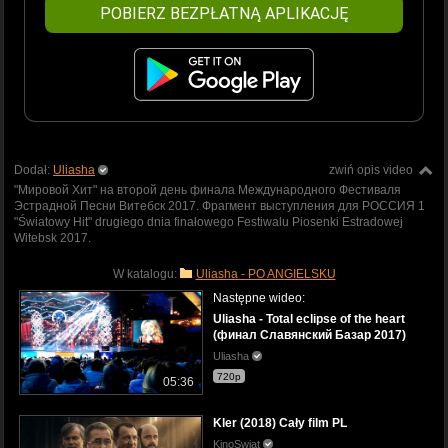
POBIERZ BEZPŁATNĄ APLIKACJĘ
Dodał:
Uliasha
zwiń opis video
"Мировой Хит" на второй день финала Международного Фестиваля
Эстрадной Песни Витебск 2017. Фрагмент выступления для РОССИЯ 1
"Światowy Hit" drugiego dnia finałowego Festiwalu Piosenki Estradowej
Witebsk 2017.
W katalogu:
Uliasha - PO ANGIELSKU
Następne wideo:
Uliasha - Total eclipse of the heart
(финал Славянский Базар 2017)
Uliasha
720p
05:36
Kler (2018) Cały film PL
KinoSwiat