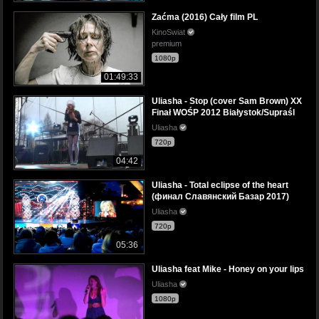
Zaćma (2016) Cały film PL
KinoSwiat
premium
1080p
01:49:33
Uliasha - Stop (cover Sam Brown) XX
Finał WOŚP 2012 Białystok/Supraśl
Uliasha
720p
04:42
Uliasha - Total eclipse of the heart
(финал Славянский Базар 2017)
Uliasha
720p
05:36
Uliasha feat Mike - Honey on your lips
Uliasha
1080p