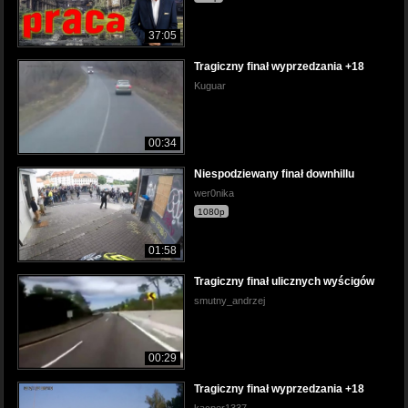
37:05
Tragiczny finał wyprzedzania +18
Kuguar
00:34
Niespodziewany finał downhillu
wer0nika
1080p
01:58
Tragiczny finał ulicznych wyścigów
smutny_andrzej
00:29
Tragiczny finał wyprzedzania +18