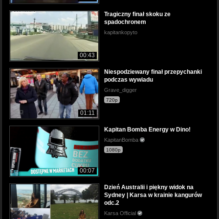
Tragiczny finał skoku ze
spadochronem
kapitankopyto
00:43
Niespodziewany finał przepychanki
podczas wywiadu
Grave_digger
720p
01:11
Kapitan Bomba Energy w Dino!
KapitanBomba
1080p
00:07
Dzień Australii i piękny widok na
Sydney | Karsa w krainie kangurów
odc.2
Karsa Official