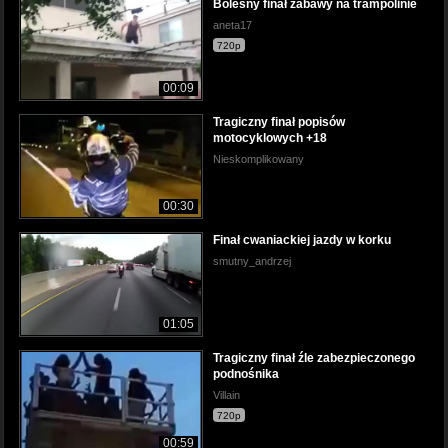
Bolesny finał zabawy na trampolinie
aneta17
720p
00:09
Tragiczny finał popisów
motocyklowych +18
Nieskomplikowany
00:30
Finał cwaniackiej jazdy w korku
smutny_andrzej
01:05
Tragiczny finał źle zabezpieczonego
podnośnika
Villain
720p
00:59