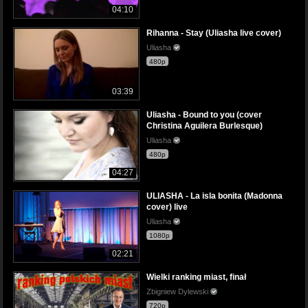
04:10
Rihanna - Stay (Uliasha live cover)
Uliasha
480p
03:39
Uliasha - Bound to you (cover
Christina Aguilera Burlesque)
Uliasha
480p
04:27
ULIASHA - La isla bonita (Madonna
cover) live
Uliasha
1080p
02:21
Wielki ranking miast, finał
Zbigniew Dylewski
720p