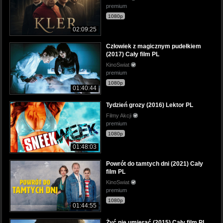
premium
1080p
02:09:25
Człowiek z magicznym pudełkiem
(2017) Cały film PL
KinoSwiat
premium
1080p
01:40:44
Tydzień grozy (2016) Lektor PL
Filmy Akcji
premium
1080p
01:48:03
Powrót do tamtych dni (2021) Cały
film PL
KinoSwiat
premium
1080p
01:44:55
Żyć nie umierać (2015) Cały film PL