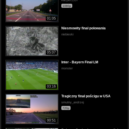
kacper1337
1080p
01:05
Niesmowity finał polowania
niebieski
05:07
Inter - Bayern Finał LM
monster
03:16
Tragiczny finał pościgu w USA
smutny_andrzej
720p
00:51