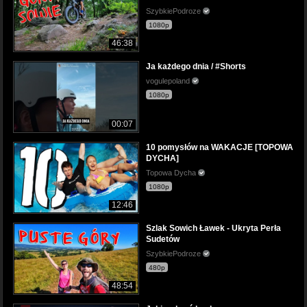
SzybkiePodroze
1080p
46:38
Ja każdego dnia / #Shorts
vogulepoland
1080p
00:07
10 pomysłów na WAKACJE [TOPOWA
DYCHA]
Topowa Dycha
1080p
12:46
Szlak Sowich Ławek - Ukryta Perła
Sudetów
SzybkiePodroze
480p
48:54