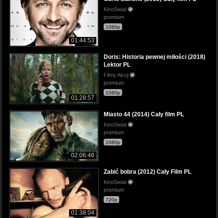
KinoSwiat
premium
1080p
01:44:53
Doris: Historia pewnej miłości (2018)
Lektor PL
Filmy Akcji
premium
1080p
01:28:57
Miasto 44 (2014) Cały film PL
KinoSwiat
premium
1080p
02:06:46
Zabić bobra (2012) Cały Film PL
KinoSwiat
premium
720p
01:38:04