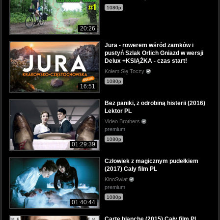
1080p
20:26
Jura - rowerem wśród zamków i
pustyń Szlak Orlich Gniazd w wersji
Delux +KSIĄŻKA - czas start!
Kołem Się Toczy
1080p
16:51
Bez paniki, z odrobiną histerii (2016)
Lektor PL
Video Brothers
premium
1080p
01:29:39
Człowiek z magicznym pudełkiem
(2017) Cały film PL
KinoSwiat
premium
1080p
01:40:44
Carte blanche (2015) Cały film PL