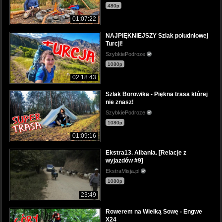
480p
01:07:22
NAJPIĘKNIEJSZY Szlak południowej
Turcji!
SzybkiePodroze
1080p
02:18:43
Szlak Borowika - Piękna trasa której
nie znasz!
SzybkiePodroze
1080p
01:09:16
Ekstra13. Albania. [Relacje z
wyjazdów #9]
EkstraMisja.pl
1080p
23:49
Rowerem na Wielką Sowę - Engwe
X24