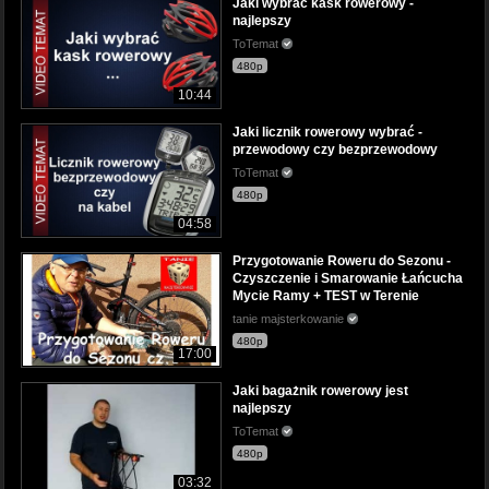
Jaki wybrać kask rowerowy -
najlepszy
ToTemat
480p
10:44
Jaki licznik rowerowy wybrać -
przewodowy czy bezprzewodowy
ToTemat
480p
04:58
Przygotowanie Roweru do Sezonu -
Czyszczenie i Smarowanie Łańcucha
Mycie Ramy + TEST w Terenie
tanie majsterkowanie
480p
17:00
Jaki bagażnik rowerowy jest
najlepszy
ToTemat
480p
03:32