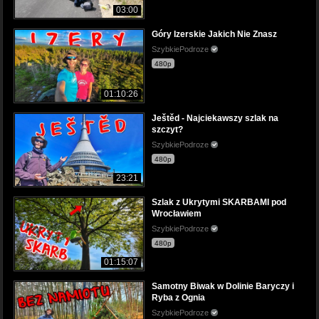
03:00
Góry Izerskie Jakich Nie Znasz
SzybkiePodroze
480p
01:10:26
Ještěd - Najciekawszy szlak na
szczyt?
SzybkiePodroze
480p
23:21
Szlak z Ukrytymi SKARBAMI pod
Wrocławiem
SzybkiePodroze
480p
01:15:07
Samotny Biwak w Dolinie Baryczy i
Ryba z Ognia
SzybkiePodroze