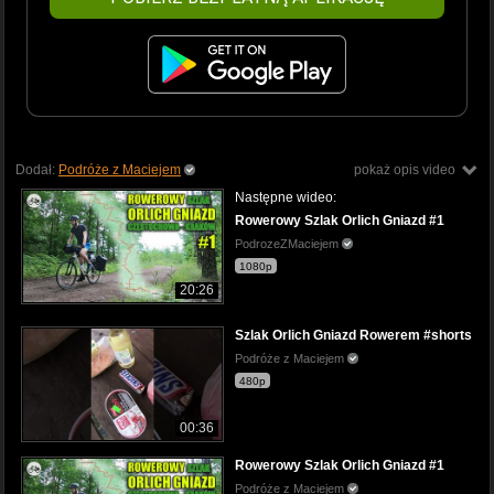
Dodał:
Podróże z Maciejem
pokaż opis video
Następne wideo:
Rowerowy Szlak Orlich Gniazd #1
PodrozeZMaciejem
1080p
20:26
Szlak Orlich Gniazd Rowerem #shorts
Podróże z Maciejem
480p
00:36
Rowerowy Szlak Orlich Gniazd #1
Podróże z Maciejem