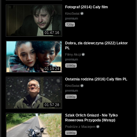
Fotograf (2014) Cały film
KinoSwiat
premium
720p
01:47:16
Dobra, zła dziewczyna (2022) Lektor
PL
Filmy Akcji
premium
1080p
01:19:24
Ostatnia rodzina (2016) Cały film PL
KinoSwiat
premium
1080p
01:57:28
Szlak Orlich Gniazd - Nie Tylko
Rowerowa Przygoda (Wstęp)
Podróże z Maciejem
1080p