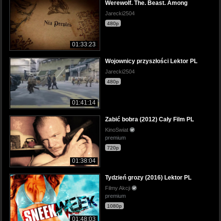
Werewolf. The. Beast. Among
Jarecki2504
480p
01:33:23
Wojownicy przyszłości Lektor PL
Jarecki2504
480p
01:41:14
Zabić bobra (2012) Cały Film PL
KinoSwiat
premium
720p
01:38:04
Tydzień grozy (2016) Lektor PL
Filmy Akcji
premium
1080p
01:48:03