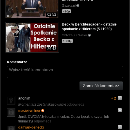
Gazeta.pl
480p
02:52
Beck w Berchtesgaden - ostatnie
spotkanie z Hitlerem (5 I 1939)
Oblicza XX Wieku
1080p
26:43
Komentarze
Zamieść komentarz
anonim
+ 2
[Komentarz został skasowany]
odpowiedz
maciej-wittner
Jprdl. DWOMA łyżeczkami cukru. Co za tępak to czyta, lub
tłumaczył
odpowiedz
damian-derlecki