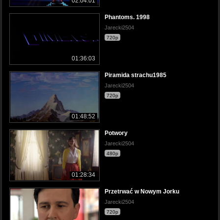
02:04:01
Phantoms. 1998
Jarecki2504
720p
01:36:03
Piramida strachu1985
Jarecki2504
720p
01:48:52
Potwory
Jarecki2504
480p
01:28:34
Przetrwać w Nowym Jorku
Jarecki2504
720p