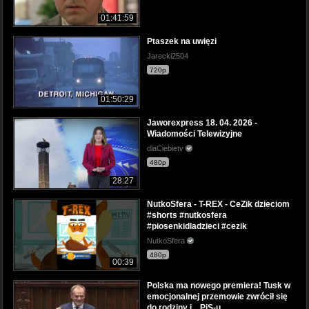
01:41:59
Ptaszek na uwięzi
Jarecki2504
720p
01:50:29
Jaworexpress 18. 04. 2026 -
Wiadomości Telewizyjne
dlaCiebietv
480p
28:27
NutkoSfera - T-REX - CeZik dzieciom
#shorts #nutkosfera
#piosenkidladzieci #cezik
NutkoSfera
480p
00:39
Polska ma nowego premiera! Tusk w
emocjonalnej przemowie zwrócił się
do rodziny i... PiS-u