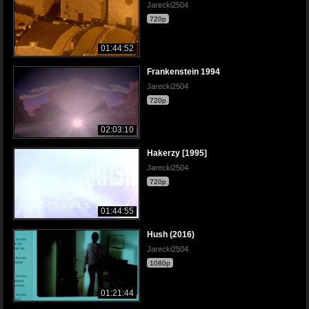
Jarecki2504
720p
01:44:52
Frankenstein 1994
Jarecki2504
720p
02:03:10
Hakerzy [1995]
Jarecki2504
720p
01:44:55
Hush (2016)
Jarecki2504
1080p
01:21:44