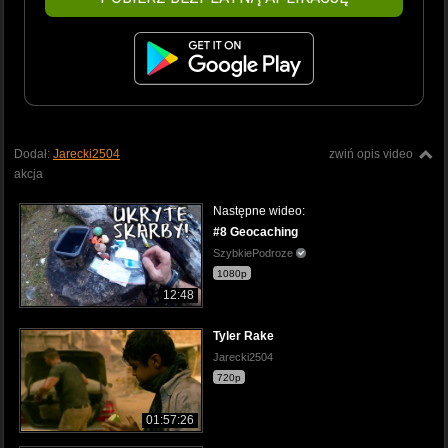
Dodał:
Jarecki2504
zwiń opis video
akcja
Następne wideo:
#8 Geocaching
SzybkiePodroze
1080p
12:48
Tyler Rake
Jarecki2504
720p
01:57:26