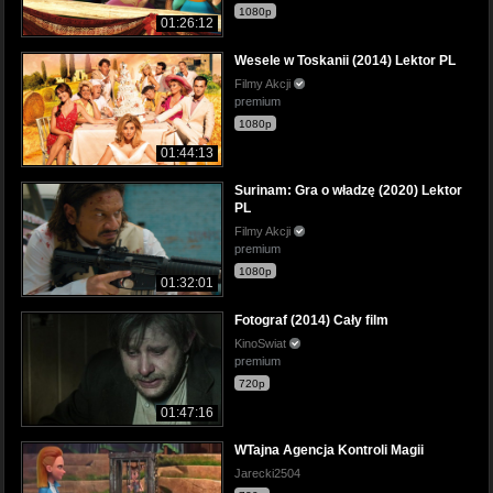
1080p
01:26:12
Wesele w Toskanii (2014) Lektor PL
Filmy Akcji
premium
1080p
01:44:13
Surinam: Gra o władzę (2020) Lektor
PL
Filmy Akcji
premium
1080p
01:32:01
Fotograf (2014) Cały film
KinoSwiat
premium
720p
01:47:16
WTajna Agencja Kontroli Magii
Jarecki2504