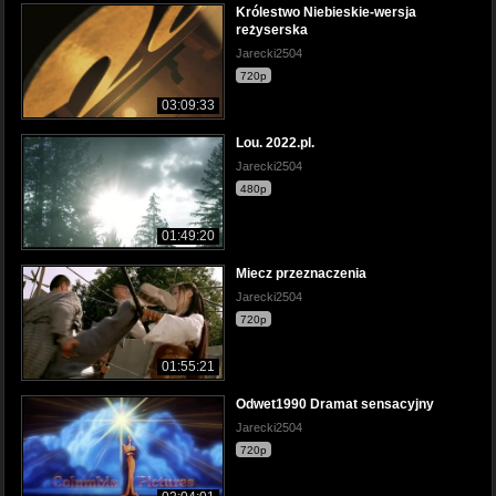
Królestwo Niebieskie-wersja
reżyserska
Jarecki2504
720p
03:09:33
Lou. 2022.pl.
Jarecki2504
480p
01:49:20
Miecz przeznaczenia
Jarecki2504
720p
01:55:21
Odwet1990 Dramat sensacyjny
Jarecki2504
720p