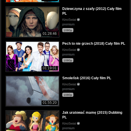
Dziewczyna z szafy (2012) Cały film
PL
KinoSwiat
premium
1080p
01:28:46
Pech to nie grzech (2018) Cały film PL
KinoSwiat
premium
1080p
01:19:01
Smoleńsk (2016) Cały film PL
KinoSwiat
premium
1080p
01:55:20
Jak uratować mamę (2015) Dubbing
PL
KinoSwiat
premium