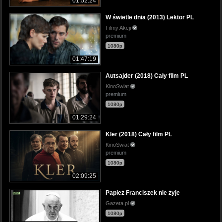
01:52:24
W świetle dnia (2013) Lektor PL
Filmy Akcji
premium
1080p
01:47:19
Autsajder (2018) Cały film PL
KinoSwiat
premium
1080p
01:29:24
Kler (2018) Cały film PL
KinoSwiat
premium
1080p
02:09:25
Papież Franciszek nie żyje
Gazeta.pl
1080p