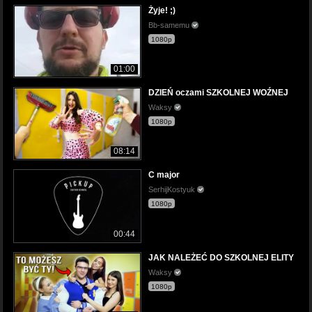
Żyje! ;)
Bb-samemu
1080p
01:00
DZIEŃ oczami SZKOLNEJ WOŹNEJ
Waksy
1080p
08:14
C major
SerhijKostyuk
1080p
00:44
JAK NALEŻEĆ DO SZKOLNEJ ELITY
Waksy
1080p