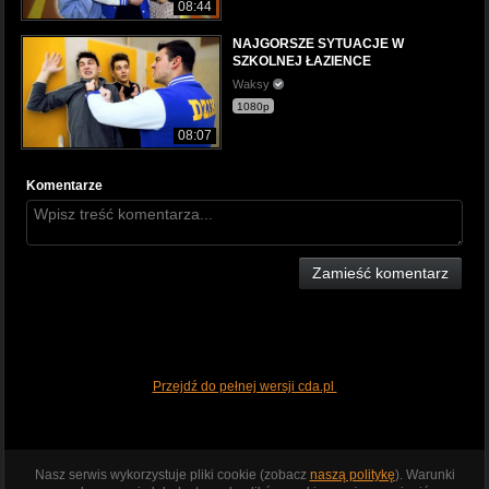
08:44
NAJGORSZE SYTUACJE W
SZKOLNEJ ŁAZIENCE
Waksy
1080p
08:07
Komentarze
Zamieść komentarz
Przejdź do pełnej wersji cda.pl
Nasz serwis wykorzystuje pliki cookie (zobacz
naszą politykę
). Warunki