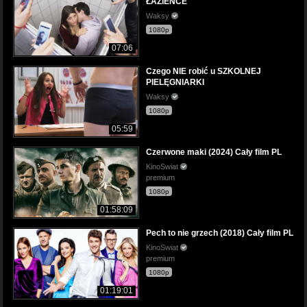
ŁAZIENCE
Waksy
1080p
07:06
Czego NIE robić u SZKOLNEJ
PIELĘGNIARKI
Waksy
1080p
05:59
Czerwone maki (2024) Cały film PL
KinoSwiat
premium
1080p
01:58:09
Pech to nie grzech (2018) Cały film PL
KinoSwiat
premium
1080p
01:19:01