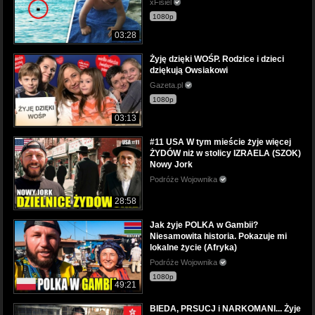
xFisiel
1080p
03:28
Żyję dzięki WOŚP. Rodzice i dzieci
dziękują Owsiakowi
Gazeta.pl
1080p
03:13
#11 USA W tym mieście żyje więcej
ŻYDÓW niż w stolicy IZRAELA (SZOK)
Nowy Jork
Podróże Wojownika
28:58
Jak żyje POLKA w Gambii?
Niesamowita historia. Pokazuje mi
lokalne życie (Afryka)
Podróże Wojownika
1080p
49:21
BIEDA, PRSUCJ i NARKOMANI... Żyje