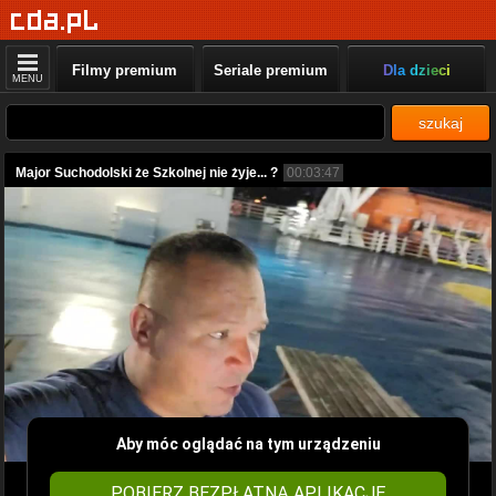
Filmy premium
Seriale premium
Dla dzieci
MENU
szukaj
Major Suchodolski że Szkolnej nie żyje... ?
00:03:47
Aby móc oglądać na tym urządzeniu
POBIERZ BEZPŁATNĄ APLIKACJĘ