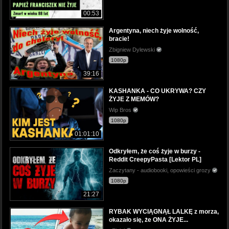
00:53
Argentyna, niech żyje wolność,
bracie!
Zbigniew Dylewski
1080p
39:16
KASHANKA - CO UKRYWA? CZY
ŻYJE Z MEMÓW?
Wip Bros
1080p
01:01:10
Odkryłem, że coś żyje w burzy -
Reddit CreepyPasta [Lektor PL]
Zaczytany - audiobooki, opowieści grozy
1080p
21:27
RYBAK WYCIĄGNĄŁ LALKĘ z morza,
okazało się, że ONA ŻYJE...