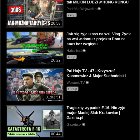
tak MILION LUDZI w HONG KONGU
Podróże Wojownika
720p
26:58
Jak się żyje u nas na wsi. Vlog. Życie
na wsi w domu z projektu Dom na
start bez względu
Haharbud
480p
26:22
Pal Hajs TV - 47 - Krzysztof
Kononowicz & Major Suchodolski
WuwunioTV
1080p
01:03:51
Tragiczny wypadek F-16. Nie żyje
major Maciej Slab Krakowian |
Gazeta.pl
Gazeta.pl
00:44