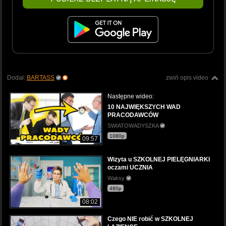
Dodał:
BARTASS
zwiń opis video
Następne wideo:
10 NAJWIĘKSZYCH WAD
PRACODAWCÓW
SWIATOWADYSZKA
1080p
09:57
Wizyta u SZKOLNEJ PIELĘGNIARKI
oczami UCZNIA
Waksy
480p
08:02
Czego NIE robić w SZKOLNEJ