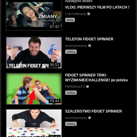
Następne wideo:
VLOG: PIERWSZY FILM PO LATACH !
CatchaBeauty
480p
07:42
TELEFON FIDGET SPINNER
acomytumamy
1080p
06:51
FIDGET SPINNER TRIKI
WYZWANIE/CHALLENGE! po polsku
PitPitShowTV
1080p
09:44
SZALEŃSTWO FIDGET SPINNER
acomytumamy
1080p