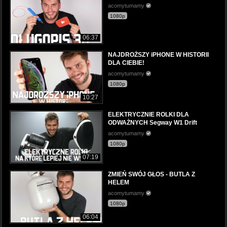
acomytumamy
1080p
06:37
NAJDROŻSZY iPHONE W HISTORII
DLA CIEBIE!
acomytumamy
1080p
10:27
ELEKTRYCZNIE ROLKI DLA
ODWAŻNYCH Segway W1 Drift
acomytumamy
1080p
07:19
ZMIEŃ SWÓJ GŁOS - BUTLA Z
HELEM
acomytumamy
1080p
06:04