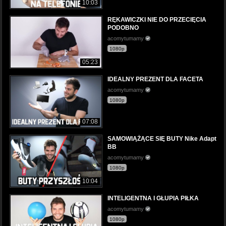
10:03
RĘKAWICZKI NIE DO PRZECIĘCIA
PODOBNO
acomytumamy
1080p
05:23
IDEALNY PREZENT DLA FACETA
acomytumamy
1080p
07:08
SAMOWIĄŻĄCE SIĘ BUTY Nike Adapt
BB
acomytumamy
1080p
10:04
INTELIGENTNA I GŁUPIA PIŁKA
acomytumamy
1080p