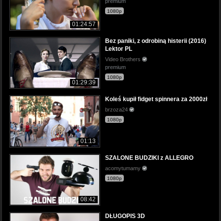
premium
1080p
01:24:57
Bez paniki, z odrobiną histerii (2016)
Lektor PL
Video Brothers
premium
1080p
01:29:39
Koleś kupił fidget spinnera za 2000zł
brzoza24
1080p
01:13
SZALONE BUDZIKI z ALLEGRO
acomytumamy
1080p
08:42
DŁUGOPIS 3D