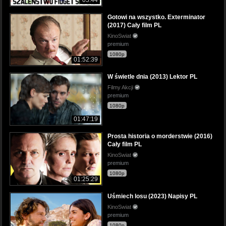
05:44
Gotowi na wszystko. Exterminator
(2017) Cały film PL
KinoSwiat
premium
1080p
01:52:39
W świetle dnia (2013) Lektor PL
Filmy Akcji
premium
1080p
01:47:19
Prosta historia o morderstwie (2016)
Cały film PL
KinoSwiat
premium
1080p
01:25:29
Uśmiech losu (2023) Napisy PL
KinoSwiat
premium
1080p