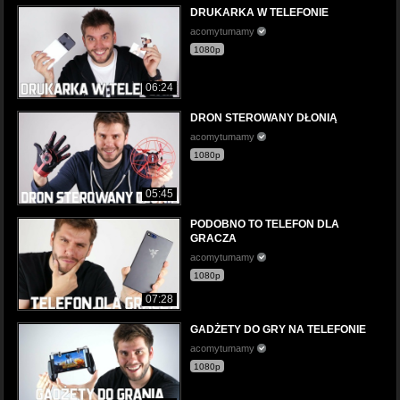
DRUKARKA W TELEFONIE
acomytumamy
1080p
06:24
DRON STEROWANY DŁONIĄ
acomytumamy
1080p
05:45
PODOBNO TO TELEFON DLA
GRACZA
acomytumamy
1080p
07:28
GADŻETY DO GRY NA TELEFONIE
acomytumamy
1080p