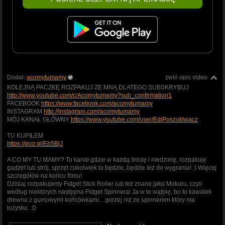
Dodał:
acomytumamy
zwiń opis video
KOLEJNĄ PACZKĘ ROZPAKUJ ZE MNĄ DLATEGO SUBSKRYBUJ
http://www.youtube.com/c/Acomytumamy?sub_confirmation1
FACEBOOK
https://www.facebook.com/acomytumamy
INSTAGRAM
http://instagram.com/acomytumamy
MÓJ KANAŁ GŁÓWNY
https://www.youtube.com/user/EdiPoszukiwacz
TU KUPIŁEM
https://goo.gl/Eb5BjJ
A CO MY TU MAMY? To kanał gdzie w każdą środę i niedzielę, rozpakuję
gadżet lub strój, sprzęt cokolwiek to będzie, będzie też do wygrania! :) Więcej
szczegółów na końcu filmu!
Dzisiaj rozpakujemy Fidget Stick Roller lub też znane jako Mokuru, czyli
według niektórych następna Fidget Spinnera! Ja w to wątpię, bo to kawałek
drewna z gumowymi końcówkami... gorzej niż ze spinnerem który ma
łożysko. :D