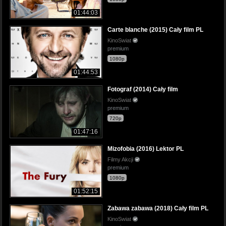
01:44:03
Carte blanche (2015) Cały film PL
KinoSwiat
premium
1080p
01:44:53
Fotograf (2014) Cały film
KinoSwiat
premium
720p
01:47:16
Mizofobia (2016) Lektor PL
Filmy Akcji
premium
1080p
01:52:15
Zabawa zabawa (2018) Cały film PL
KinoSwiat