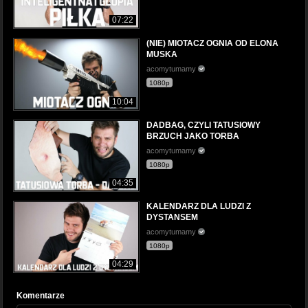
07:22
(NIE) MIOTACZ OGNIA OD ELONA
MUSKA
acomytumamy
1080p
10:04
DADBAG, CZYLI TATUSIOWY
BRZUCH JAKO TORBA
acomytumamy
1080p
04:35
KALENDARZ DLA LUDZI Z
DYSTANSEM
acomytumamy
1080p
04:29
Komentarze