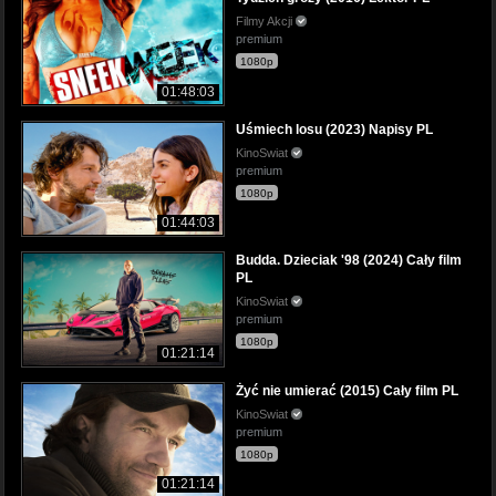
Filmy Akcji
premium
1080p
01:48:03
Uśmiech losu (2023) Napisy PL
KinoSwiat
premium
1080p
01:44:03
Budda. Dzieciak '98 (2024) Cały film
PL
KinoSwiat
premium
1080p
01:21:14
Żyć nie umierać (2015) Cały film PL
KinoSwiat
premium
1080p
01:21:14