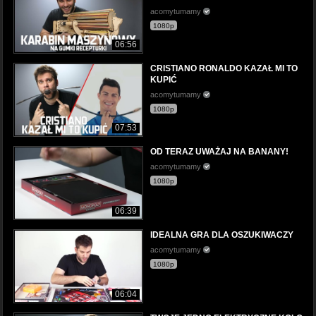
acomytumamy
1080p
06:56
CRISTIANO RONALDO KAZAŁ MI TO
KUPIĆ
acomytumamy
1080p
07:53
OD TERAZ UWAŻAJ NA BANANY!
acomytumamy
1080p
06:39
IDEALNA GRA DLA OSZUKIWACZY
acomytumamy
1080p
06:04