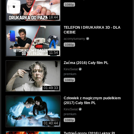
1080p
18:44
TELEFON I DRUKARKA 3D - DLA
CIEBIE
acomytumamy
1080p
11:54
Zaćma (2016) Cały film PL
KinoSwiat
premium
1080p
01:49:33
Człowiek z magicznym pudełkiem
(2017) Cały film PL
KinoSwiat
premium
1080p
01:40:44
Tydzień grozy (2016) Lektor PL