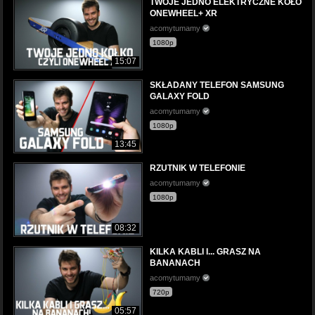
TWOJE JEDNO ELEKTRYCZNE KOŁO
ONEWHEEL+ XR
acomytumamy
1080p
15:07
SKŁADANY TELEFON SAMSUNG
GALAXY FOLD
acomytumamy
1080p
13:45
RZUTNIK W TELEFONIE
acomytumamy
1080p
08:32
KILKA KABLI I... GRASZ NA
BANANACH
acomytumamy
720p
05:57