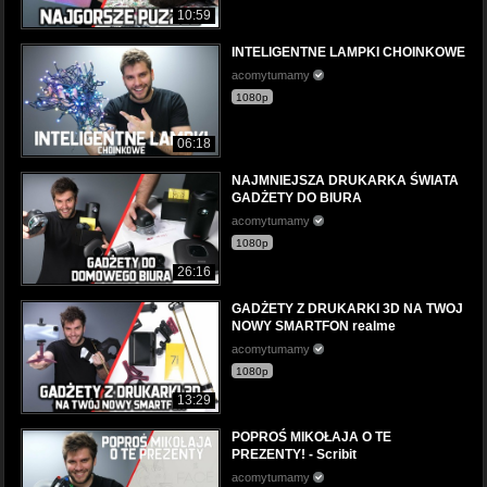
10:59
INTELIGENTNE LAMPKI CHOINKOWE
acomytumamy
1080p
06:18
NAJMNIEJSZA DRUKARKA ŚWIATA
GADŻETY DO BIURA
acomytumamy
1080p
26:16
GADŻETY Z DRUKARKI 3D NA TWOJ
NOWY SMARTFON realme
acomytumamy
1080p
13:29
POPROŚ MIKOŁAJA O TE
PREZENTY! - Scribit
acomytumamy