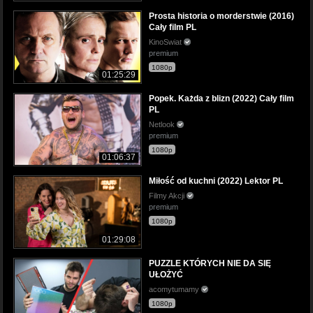
Prosta historia o morderstwie (2016)
Cały film PL
KinoSwiat
premium
1080p
01:25:29
Popek. Każda z blizn (2022) Cały film
PL
Netlook
premium
1080p
01:06:37
Miłość od kuchni (2022) Lektor PL
Filmy Akcji
premium
1080p
01:29:08
PUZZLE KTÓRYCH NIE DA SIĘ
UŁOŻYĆ
acomytumamy
1080p