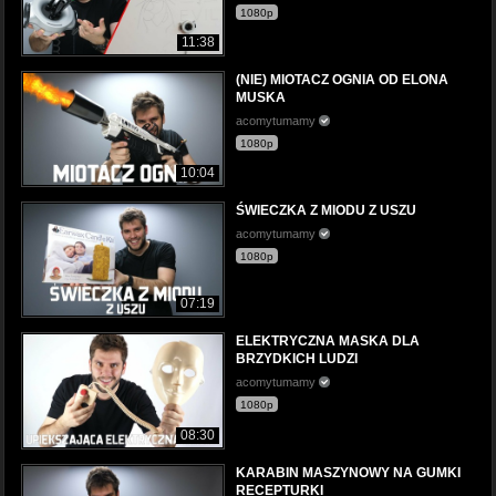
1080p
11:38
(NIE) MIOTACZ OGNIA OD ELONA
MUSKA
acomytumamy
1080p
10:04
ŚWIECZKA Z MIODU Z USZU
acomytumamy
1080p
07:19
ELEKTRYCZNA MASKA DLA
BRZYDKICH LUDZI
acomytumamy
1080p
08:30
KARABIN MASZYNOWY NA GUMKI
RECEPTURKI