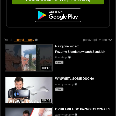
Dodał:
acomytumamy
pokaż opis video
Następne wideo:
Pożar w Siemianowicach Śląskich
Gazeta.pl
480p
00:13
WYŚWIETL SOBIE DUCHA
acomytumamy
720p
06:44
DRUKARKA DO PAZNOKCI O2NAILS
acomytumamy