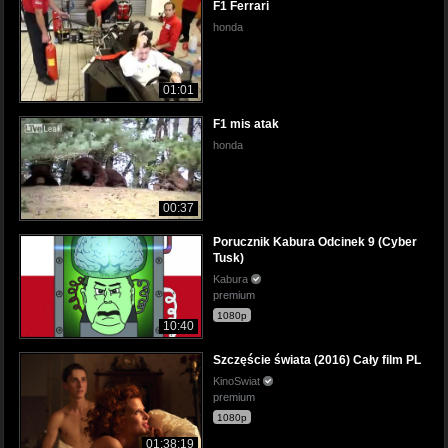
F1 Ferrari
honda
01:01
F1 mis atak
honda
00:37
Porucznik Kabura Odcinek 9 (Cyber
Tusk)
Kabura
premium
1080p
10:40
Szczęście świata (2016) Cały film PL
KinoSwiat
premium
1080p
01:38:19