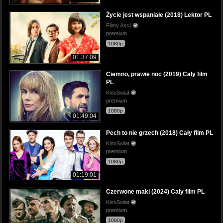
Życie jest wspaniałe (2018) Lektor PL
Filmy Akcji
premium
1080p
01:37:09
Ciemno, prawie noc (2019) Cały film
PL
KinoSwiat
premium
1080p
01:49:04
Pech to nie grzech (2018) Cały film PL
KinoSwiat
premium
1080p
01:19:01
Czerwone maki (2024) Cały film PL
KinoSwiat
premium
1080p