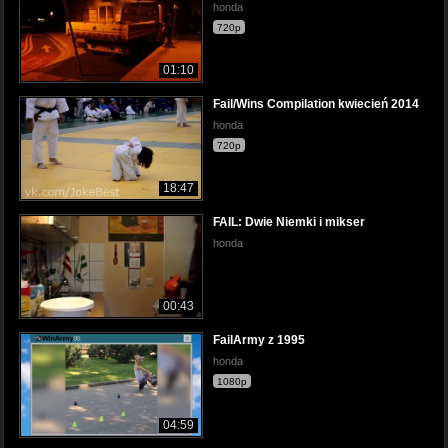
honda
720p
01:10
Fail/Wins Compilation kwiecień 2014
honda
720p
18:47
FAIL: Dwie Niemki i mikser
honda
00:43
FailArmy z 1995
honda
1080p
04:59