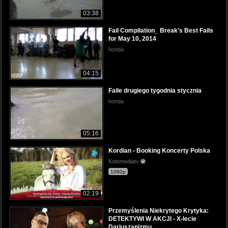
03:38
Fail Compilation_ Break's Best Fails
for May 10, 2014
honda
04:15
Faile drugiego tygodnia stycznia
honda
05:16
Kordian - Booking Koncerty Polska
Kotomediatv
1080p
02:19
Przemyślenia Niekrytego Krytyka:
DETEKTYWI W AKCJI - X-lecie
Dariuszanizmu