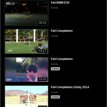
Fail BMW E30
honda
00:22
Fail Compilation
honda
04:27
Fail Compilation
honda
1080p
03:42
Fail Compilation 22luty 2014
honda
1080p