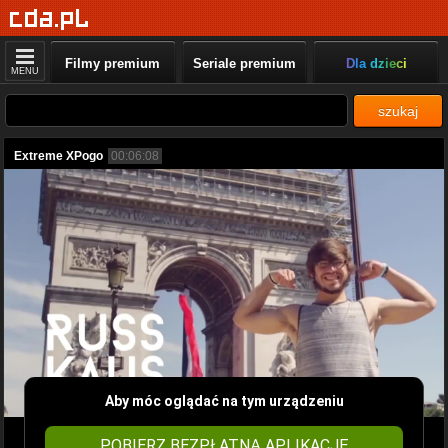
Filmy premium
Seriale premium
Dla dzieci
MENU
szukaj
Extreme XPogo
00:06:08
Aby móc oglądać na tym urządzeniu
POBIERZ BEZPŁATNĄ APLIKACJĘ