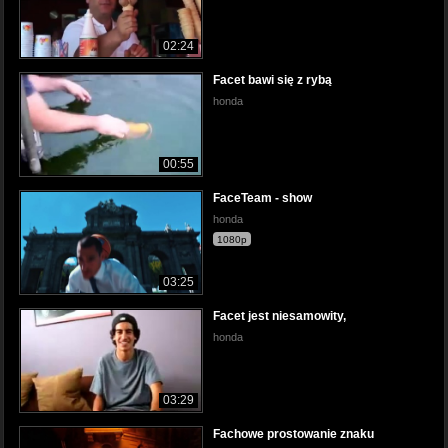
02:24
Facet bawi się z rybą
honda
00:55
FaceTeam - show
honda
1080p
03:25
Facet jest niesamowity,
honda
03:29
Fachowe prostowanie znaku