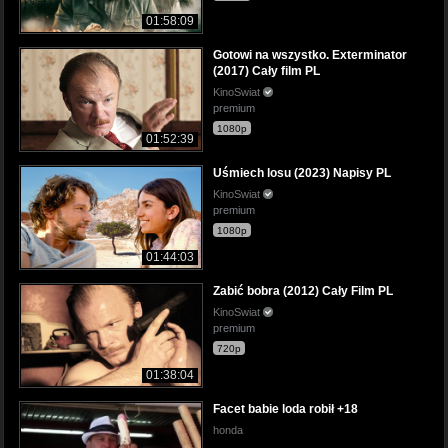
01:58:09
Gotowi na wszystko. Exterminator
(2017) Cały film PL
KinoSwiat
premium
1080p
01:52:39
Uśmiech losu (2023) Napisy PL
KinoSwiat
premium
1080p
01:44:03
Zabić bobra (2012) Cały Film PL
KinoSwiat
premium
720p
01:38:04
Facet babie loda robił +18
honda