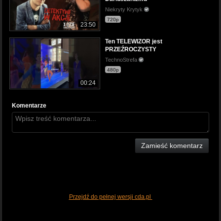
Niekryty Krytyk
720p
23:50
Ten TELEWIZOR jest
PRZEŹROCZYSTY
TechnoStrefa
480p
00:24
Komentarze
Zamieść komentarz
Przejdź do pełnej wersji cda.pl