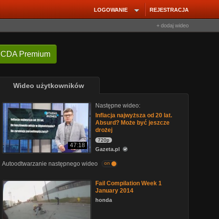
LOGOWANIE
REJESTRACJA
+ dodaj wideo
 CDA Premium
Wideo użytkowników
Następne wideo:
Inflacja najwyższa od 20 lat.
Absurd? Może być jeszcze
drożej
720p
47:18
Gazeta.pl
Autoodtwarzanie następnego wideo
on
Fail Compilation Week 1
January 2014
honda