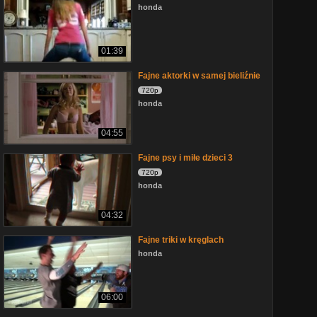
honda
01:39
Fajne aktorki w samej bieliźnie
720p
honda
04:55
Fajne psy i miłe dzieci 3
720p
honda
04:32
Fajne triki w kręglach
honda
06:00