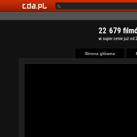
2
2
6
7
9
film
w super cenie już od 2
Strona główna