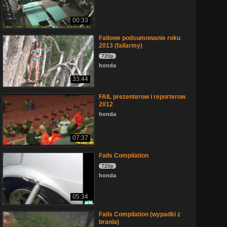
00:33
Failowe podsumowanie roku
2013 (failarmy)
720p
honda
33:44
FAIL prezenterow i reporterow
2012
honda
07:37
Fails Compilation
720p
honda
05:34
Fails Compilation (wypadki z
brania)