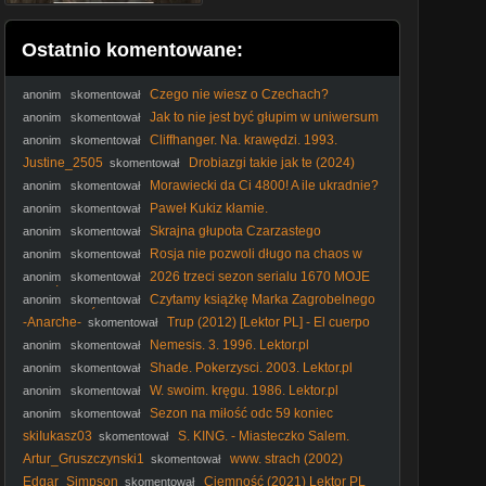
Ostatnio komentowane:
Czego nie wiesz o Czechach?
anonim
skomentował
#PomyślDziś odc. 2645
Jak to nie jest być głupim w uniwersum
anonim
skomentował
1670? #shorts
Cliffhanger. Na. krawędzi. 1993.
anonim
skomentował
Lektor.pl
Justine_2505
Drobiazgi takie jak te (2024)
skomentował
Lektor PL
Morawiecki da Ci 4800! A ile ukradnie?
anonim
skomentował
#RozwójPlus #PiStoMafia #Kaczyński #Nawrocki #polityka
Paweł Kukiz kłamie.
anonim
skomentował
Skrajna głupota Czarzastego
anonim
skomentował
Rosja nie pozwoli długo na chaos w
anonim
skomentował
Polsce! #Putin #Kaczyński #Rosja #PiS #Tusk #polityka
2026 trzeci sezon serialu 1670 MOJE
anonim
skomentował
WRAŻENIA dr Piotr Napierała
Czytamy książkę Marka Zagrobelnego
anonim
skomentował
POKOCHAĆ PIS polecam!
-Anarche-
Trup (2012) [Lektor PL] - El cuerpo
skomentował
Nemesis. 3. 1996. Lektor.pl
anonim
skomentował
Shade. Pokerzysci. 2003. Lektor.pl
anonim
skomentował
W. swoim. kręgu. 1986. Lektor.pl
anonim
skomentował
Sezon na miłość odc 59 koniec
anonim
skomentował
skiIukasz03
S. KING. - Miasteczko Salem.
skomentował
(1979) napisy
Artur_Gruszczynski1
www. strach (2002)
skomentował
Edgar_Simpson
Ciemność (2021) Lektor PL
skomentował