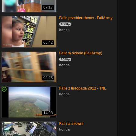
07:17
Faile przebierańców - FailArmy
1080p
honda
06:42
Faile w szkole (FailArmy)
1080p
honda
05:23
Faile z listopada 2012 - TNL
honda
14:08
Fail na siłowni
honda