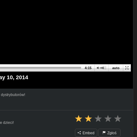
4:15
auto
ay 10, 2014
 dystrybutorów!
e dzieci!
Embed
Zgłoś