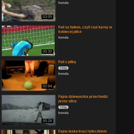
honda
03:05
Fail za failem, czyli rzut karny w
kobiecej piłce
honda
00:30
Fail z piłką
720p
honda
02:04
Fajna dziewuszka przechodzi
przez ulicę
720p
honda
00:26
Fajna laska kręci tyłeczkiem