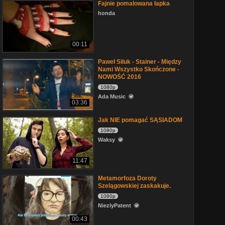
Fajnie pomalowana łapka
honda
00:11
Paweł Siluk - Stainer - Między
Nami Wszystko Skończone -
NOWOŚĆ 2016
1080p
Ada Music
03:36
Jak NIE pomagać SĄSIADOM
1080p
Waksy
11:47
Metamorfoza Doroty
Szelągowskiej zaskakuje.
1080p
NiezlyPatent
00:43