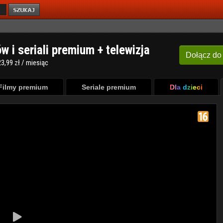
ów i seriali premium + telewizja
Dołącz
do
3,99 zł / miesiąc
Filmy premium
Seriale premium
Dla dzieci