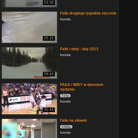
03:38
Faile drugiego tygodnia stycznia
honda
05:16
Faile i winy - luty 2013
honda
08:44
FAILE i WINY w damskim
wydaniu
720p
honda
05:44
Faile na siłowni
1080p
honda