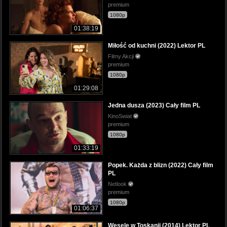
premium
1080p
01:38:19
Miłość od kuchni (2022) Lektor PL
Filmy Akcji
premium
1080p
01:29:08
Jedna dusza (2023) Cały film PL
KinoSwiat
premium
1080p
01:33:19
Popek. Każda z blizn (2022) Cały film
PL
Netlook
premium
1080p
01:06:37
Wesele w Toskanii (2014) Lektor PL