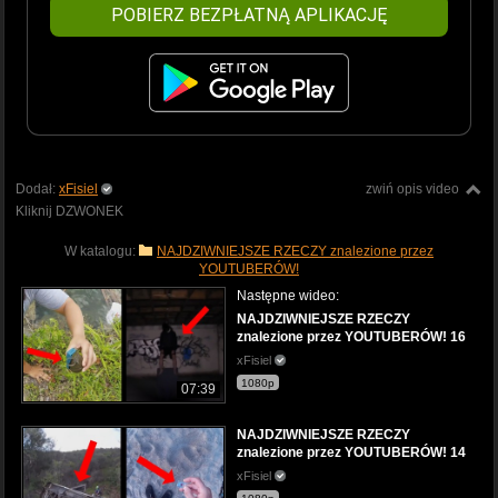
POBIERZ BEZPŁATNĄ APLIKACJĘ
Dodał:
xFisiel
zwiń opis video
Kliknij DZWONEK
W katalogu:
NAJDZIWNIEJSZE RZECZY znalezione przez
YOUTUBERÓW!
Następne wideo:
NAJDZIWNIEJSZE RZECZY
znalezione przez YOUTUBERÓW! 16
xFisiel
1080p
07:39
NAJDZIWNIEJSZE RZECZY
znalezione przez YOUTUBERÓW! 14
xFisiel