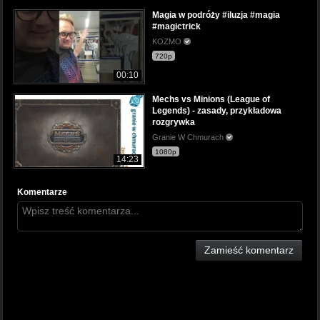
Magia w podróży #iluzja #magia
#magictrick
KOZMO
720p
00:10
Mechs vs Minions (League of
Legends) - zasady, przykładowa
rozgrywka
Granie W Chmurach
1080p
14:23
Komentarze
Zamieść komentarz