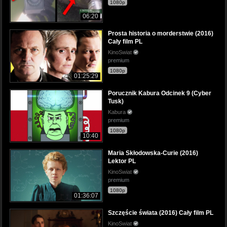
1080p
06:20
Prosta historia o morderstwie (2016)
Cały film PL
KinoSwiat
premium
1080p
01:25:29
Porucznik Kabura Odcinek 9 (Cyber
Tusk)
Kabura
premium
1080p
10:40
Maria Skłodowska-Curie (2016)
Lektor PL
KinoSwiat
premium
1080p
01:36:07
Szczęście świata (2016) Cały film PL
KinoSwiat