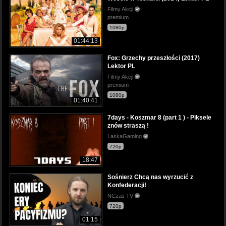
Filmy Akcji
premium
1080p
01:44:13
Fox: Grzechy przeszłości (2017)
Lektor PL
Filmy Akcji
premium
1080p
01:40:41
7days - Koszmar 8 (part 1 ) - Piksele
znów straszą !
LaskaGaming
720p
18:47
Sośnierz Chcą nas wyrzucić z
Konfederacji!
NCzas TV
720p
01:15