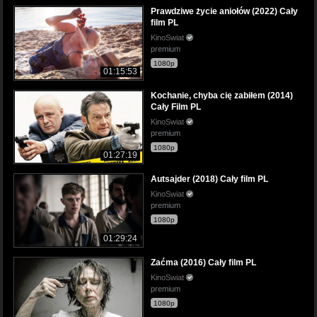
Prawdziwe życie aniołów (2022) Cały
film PL
KinoSwiat
premium
1080p
01:15:53
Kochanie, chyba cię zabiłem (2014)
Cały Film PL
KinoSwiat
premium
1080p
01:27:19
Autsajder (2018) Cały film PL
KinoSwiat
premium
1080p
01:29:24
Zaćma (2016) Cały film PL
KinoSwiat
premium
1080p