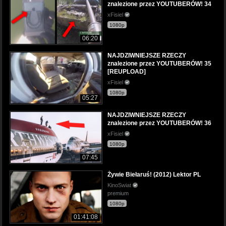
znalezione przez YOUTUBERÓW! 34
xFisiel
1080p
06:20
NAJDZIWNIEJSZE RZECZY
znalezione przez YOUTUBERÓW! 35
[REUPLOAD]
xFisiel
1080p
05:27
NAJDZIWNIEJSZE RZECZY
znalezione przez YOUTUBERÓW! 36
xFisiel
1080p
07:45
Żywie Biełaruś! (2012) Lektor PL
KinoSwiat
premium
1080p
01:41:08