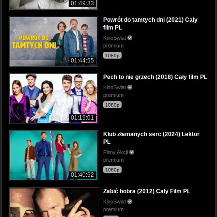
01:49:33
Powrót do tamtych dni (2021) Cały
film PL
KinoSwiat
premium
1080p
01:44:55
Pech to nie grzech (2018) Cały film PL
KinoSwiat
premium
1080p
01:19:01
Klub złamanych serc (2024) Lektor
PL
Filmy Akcji
premium
1080p
01:40:52
Zabić bobra (2012) Cały Film PL
KinoSwiat
premium