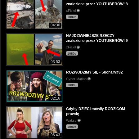
znalezione przez YOUTUBERÓW! 8
xFisiel
1080p
04:30
NAJDZIWNIEJSZE RZECZY
znalezione przez YOUTUBERÓW! 9
xFisiel
1080p
03:53
ROZWODZIMY SIĘ - Suchary#82
Cyber Marian
1080p
02:16
Gdyby DZIECI mówiły RODZICOM
prawdę
Waksy
1080p
06:43