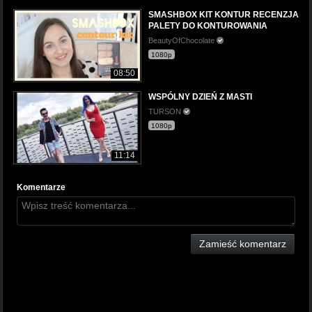
SMASHBOX KIT KONTUR RECENZJA
PALETY DO KONTUROWANIA
BeautyOfChocolate
1080p
08:50
WSPÓLNY DZIEŃ Z MASTI
TURSON
1080p
11:14
Komentarze
Zamieść komentarz