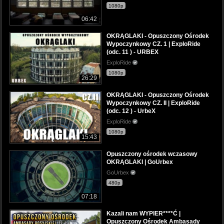
1080p
06:42
OKRĄGLAKI - Opuszczony Ośrodek
Wypoczynkowy CZ. 1 | ExploRide
(odc. 11 ) - URBEX
ExploRide
1080p
26:29
OKRĄGLAKI - Opuszczony Ośrodek
Wypoczynkowy CZ. II | ExploRide
(odc. 12 ) - UrbeX
ExploRide
1080p
15:43
Opuszczony ośrodek wczasowy
OKRĄGLAKI | GoUrbex
GoUrbex
480p
07:18
Kazali nam WYPIER****Ć |
Opuszczony Ośrodek Ambasady