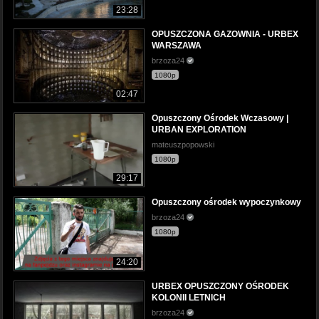
23:28
OPUSZCZONA GAZOWNIA - URBEX
WARSZAWA
brzoza24
1080p
02:47
Opuszczony Ośrodek Wczasowy |
URBAN EXPLORATION
mateuszpopowski
1080p
29:17
Opuszczony ośrodek wypoczynkowy
brzoza24
1080p
24:20
URBEX OPUSZCZONY OŚRODEK
KOLONII LETNICH
brzoza24