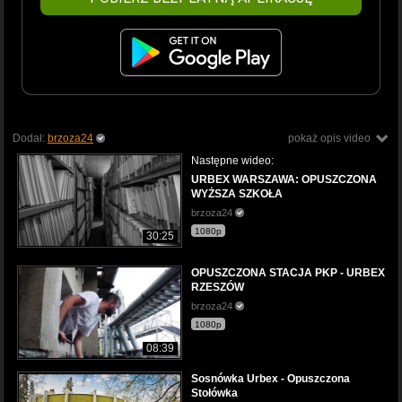
Dodał:
brzoza24
pokaż opis video
Następne wideo:
URBEX WARSZAWA: OPUSZCZONA
WYŻSZA SZKOŁA
brzoza24
1080p
30:25
OPUSZCZONA STACJA PKP - URBEX
RZESZÓW
brzoza24
1080p
08:39
Sosnówka Urbex - Opuszczona
Stołówka