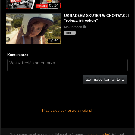
05:24
UKRADŁEM SKUTER W CHORWACJI
*zobacz jej reakcje*
Max Krason
1080p
10:59
Komentarze
Zamieść komentarz
Przejdź do pełnej wersji cda.pl
Nasz serwis wykorzystuje pliki cookie (zobacz
naszą politykę
). Warunki