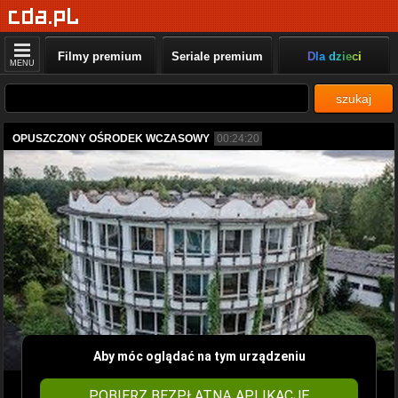
Filmy premium
Seriale premium
Dla dzieci
MENU
szukaj
OPUSZCZONY OŚRODEK WCZASOWY
00:24:20
Aby móc oglądać na tym urządzeniu
POBIERZ BEZPŁATNĄ APLIKACJĘ