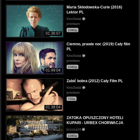
Maria Skłodowska-Curie (2016)
Lektor PL
KinoSwiat
premium
1080p
01:36:07
Ciemno, prawie noc (2019) Cały film
PL
KinoSwiat
premium
1080p
01:49:04
Zabić bobra (2012) Cały Film PL
KinoSwiat
premium
720p
01:38:04
ZATOKA OPUSZCZONY HOTELI
KUPARI - URBEX CHORWACJA
brzoza24
1080p