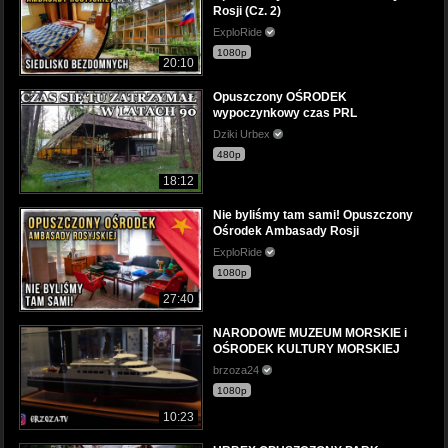
Rosji (Cz. 2)
ExploRide
1080p
20:10
Opuszczony OŚRODEK
wypoczynkowy czas PRL
Dziki Urbex
480p
18:12
Nie byliśmy tam sami! Opuszczony
Ośrodek Ambasady Rosji
ExploRide
1080p
27:40
NARODOWE MUZEUM MORSKIE i
OŚRODEK KULTURY MORSKIEJ
brzoza24
1080p
10:23