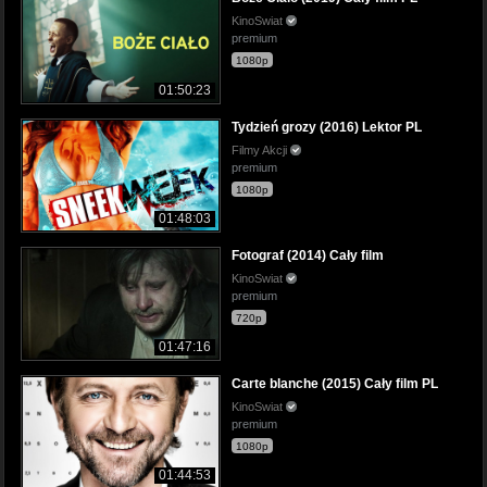
KinoSwiat
premium
1080p
01:50:23
Tydzień grozy (2016) Lektor PL
Filmy Akcji
premium
1080p
01:48:03
Fotograf (2014) Cały film
KinoSwiat
premium
720p
01:47:16
Carte blanche (2015) Cały film PL
KinoSwiat
premium
1080p
01:44:53