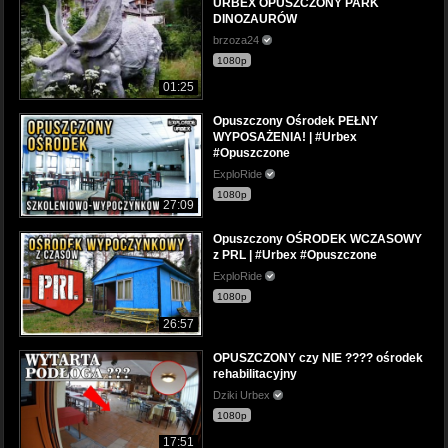
URBEX OPUSZCZONY PARK
DINOZAURÓW
brzoza24
1080p
01:25
Opuszczony Ośrodek PEŁNY
WYPOSAŻENIA! | #Urbex
#Opuszczone
ExploRide
1080p
27:09
Opuszczony OŚRODEK WCZASOWY
z PRL | #Urbex #Opuszczone
ExploRide
1080p
26:57
OPUSZCZONY czy NIE ???? ośrodek
rehabilitacyjny
Dziki Urbex
1080p
17:51