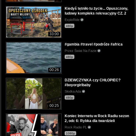
Kiedyś tętniło tu życie... Opuszczony,
ludowy kompleks rekreacyjny CZ. 2
ExploRide
480p
33:00
#gambia #travel #podróże #africa
Przez Świat Na Fazie
480p
00:26
DZIEWCZYNKA czy CHŁOPIEC?
#boyorgirlbaby
Słodka Ada
480p
00:25
Koniec Internetu w Rock Radiu sezon
2, odc 6: Rybka dla twardzieli
Rock Radio PL
1080p