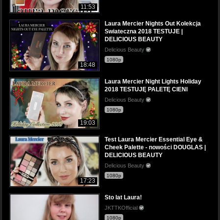
11:53
Laura Mercier Nights Out Kolekcja
Swiateczna 2018 TESTUJE |
DELICIOUS BEAUTY
Delicious Beauty
1080p
18:48
Laura Mercier Night Lights Holiday
2018 TESTUJĘ PALETĘ CIENI
Delicious Beauty
1080p
19:03
Test Laura Mercier Essential Eye &
Cheek Palette - nowości DOUGLAS |
DELICIOUS BEAUTY
Delicious Beauty
1080p
17:23
Sto lat Laura!
JKTTKOfficial
1080p