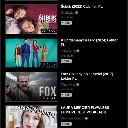
Śubuk (2022) Cały film PL
KinoSwiat
premium
1080p
01:47:00
Klub złamanych serc (2024) Lektor
PL
Filmy Akcji
premium
1080p
01:40:52
Fox: Grzechy przeszłości (2017)
Lektor PL
Filmy Akcji
premium
1080p
01:40:41
LAURA MERCIER FLAWLESS
LUMIERE TEST PODKŁADU
Delicious Beauty
1080p