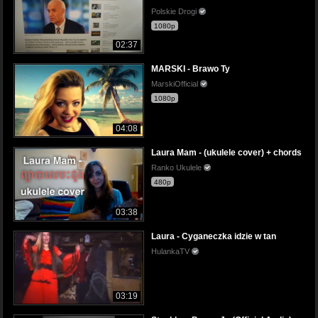
Polskie Drogi
1080p
02:37
MARSKI - Brawo Ty
MarskiOfficial
1080p
04:08
Laura Mam - (ukulele cover) + chords
Ranko Ukulele
480p
03:38
Laura - Cyganeczka idzie w tan
HulankaTV
03:19