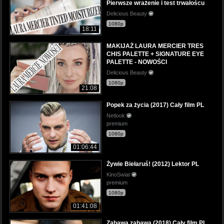
Pierwsze wrażenie i test trwałoścu
Delicious Beauty
1080p
18:11
MAKIJAŻ LAURA MERCIER TRES
CHIS PALETTE + SIGNATURE EYE
PALETTE - NOWOŚCI
Delicious Beauty
1080p
21:08
Popek za życia (2017) Cały film PL
Netlook
premium
1080p
01:06:44
Żywie Biełaruś! (2012) Lektor PL
KinoSwiat
premium
1080p
01:41:08
Zabawa zabawa (2018) Cały film PL