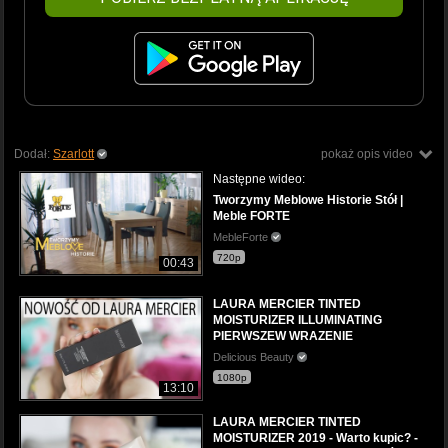
Dodał:
Szarlott
pokaż opis video
Następne wideo:
Tworzymy Meblowe Historie Stół |
Meble FORTE
MebleForte
720p
00:43
LAURA MERCIER TINTED
MOISTURIZER ILLUMINATING
PIERWSZEW WRAZENIE
Delicious Beauty
1080p
13:10
LAURA MERCIER TINTED
MOISTURIZER 2019 - Warto kupic? -