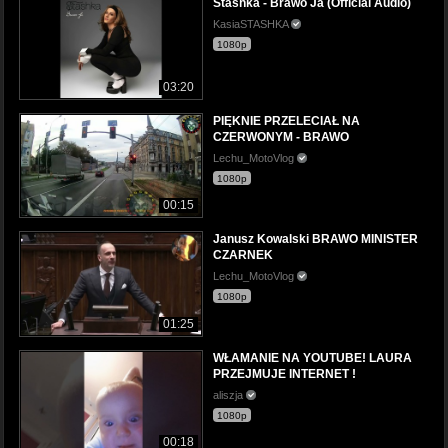
Stashka - Brawo Ja (Official Audio)
KasiaSTASHKA
1080p
03:20
PIĘKNIE PRZELECIAŁ NA
CZERWONYM - BRAWO
Lechu_MotoVlog
1080p
00:15
Janusz Kowalski BRAWO MINISTER
CZARNEK
Lechu_MotoVlog
1080p
01:25
WŁAMANIE NA YOUTUBE! LAURA
PRZEJMUJE INTERNET !
aliszja
1080p
00:18