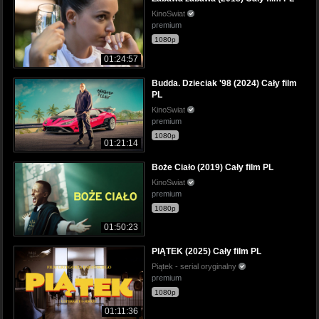
KinoSwiat
premium
1080p
01:24:57
Budda. Dzieciak '98 (2024) Cały film
PL
KinoSwiat
premium
1080p
01:21:14
Boże Ciało (2019) Cały film PL
KinoSwiat
premium
1080p
01:50:23
PIĄTEK (2025) Cały film PL
Piątek - serial oryginalny
premium
1080p
01:11:36