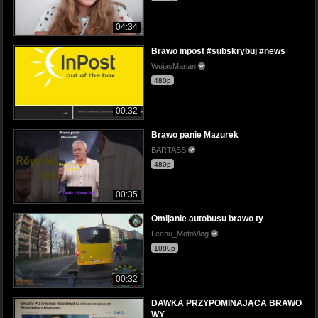
04:34
Brawo inpost #subskrybuj #news
WujasMarian
480p
00:32
Brawo panie Mazurek
BARTASS
480p
00:35
Omijanie autobusu brawo ty
Lechu_MotoVlog
1080p
00:32
DAWKA PRZYPOMINAJĄCA BRAWO
WY