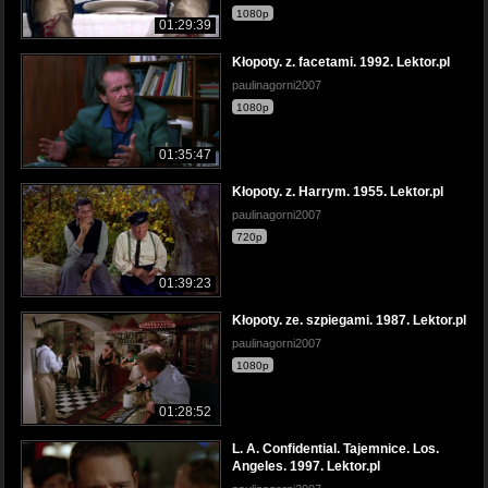
1080p
01:29:39
Kłopoty. z. facetami. 1992. Lektor.pl
paulinagorni2007
1080p
01:35:47
Kłopoty. z. Harrym. 1955. Lektor.pl
paulinagorni2007
720p
01:39:23
Kłopoty. ze. szpiegami. 1987. Lektor.pl
paulinagorni2007
1080p
01:28:52
L. A. Confidential. Tajemnice. Los.
Angeles. 1997. Lektor.pl