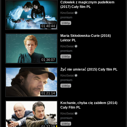
Człowiek z magicznym pudełkiem
(2017) Cały film PL
KinoSwiat
premium
1080p
01:40:44
Maria Skłodowska-Curie (2016)
Lektor PL
KinoSwiat
premium
1080p
01:36:07
Żyć nie umierać (2015) Cały film PL
KinoSwiat
premium
1080p
01:21:14
Kochanie, chyba cię zabiłem (2014)
Cały Film PL
KinoSwiat
premium
1080p
01:27:19