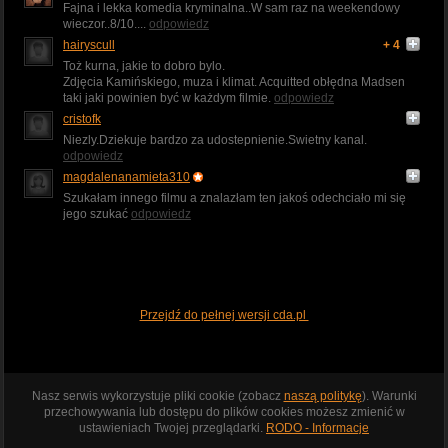
Fajna i lekka komedia kryminalna..W sam raz na weekendowy
wieczor..8/10....
odpowiedz
hairyscull
+ 4
Toż kurna, jakie to dobro bylo.
Zdjęcia Kamińskiego, muza i klimat. Acquitted obłędna Madsen
taki jaki powinien być w każdym filmie.
odpowiedz
cristofk
Niezly.Dziekuje bardzo za udostepnienie.Swietny kanal.
odpowiedz
magdalenanamieta310
Szukałam innego filmu a znalazłam ten jakoś odechciało mi się
jego szukać
odpowiedz
Przejdź do pełnej wersji cda.pl
Nasz serwis wykorzystuje pliki cookie (zobacz
naszą politykę
). Warunki
przechowywania lub dostępu do plików cookies możesz zmienić w
ustawieniach Twojej przeglądarki.
RODO - Informacje