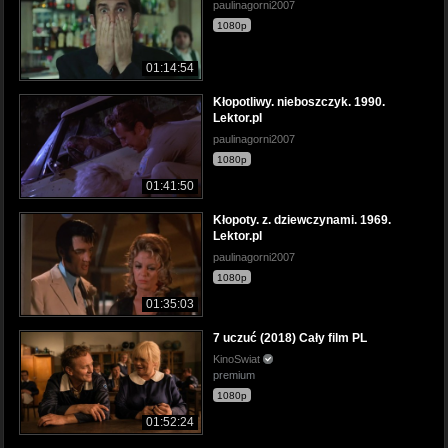
paulinagorni2007
1080p
01:14:54
Kłopotliwy. nieboszczyk. 1990.
Lektor.pl
paulinagorni2007
1080p
01:41:50
Kłopoty. z. dziewczynami. 1969.
Lektor.pl
paulinagorni2007
1080p
01:35:03
7 uczuć (2018) Cały film PL
KinoSwiat
premium
1080p
01:52:24