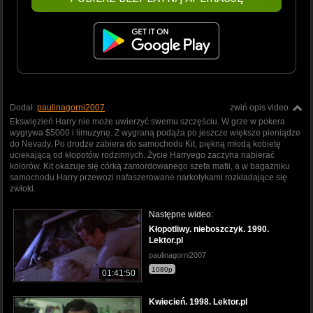
Dodał:
paulinagorni2007
zwiń opis video
Ekswięzień Harry nie może uwierzyć swemu szczęściu. W grze w pokera
wygrywa $5000 i limuzynę. Z wygraną podąża po jeszcze większe pieniądze
do Nevady. Po drodze zabiera do samochodu Kit, piękną młodą kobietę
uciekającą od kłopotów rodzinnych. Życie Harryego zaczyna nabierać
kolorów. Kit okazuje się córką zamordowanego szefa mafii, a w bagażniku
samochodu Harry przewozi nafaszerowane narkotykami rozkładające się
zwłoki.
Następne wideo:
Kłopotliwy. nieboszczyk. 1990.
Lektor.pl
paulinagorni2007
1080p
01:41:50
Kwiecień. 1998. Lektor.pl