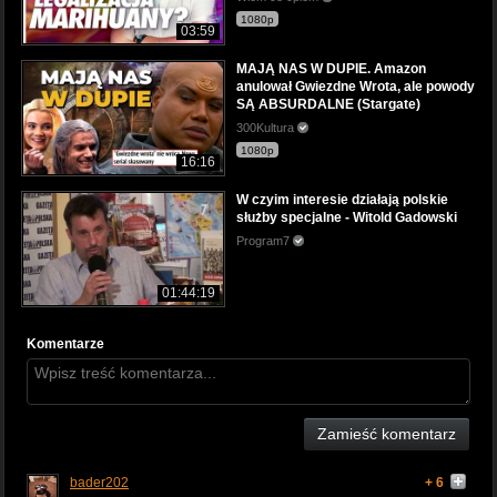
1080p
03:59
MAJĄ NAS W DUPIE. Amazon
anulował Gwiezdne Wrota, ale powody
SĄ ABSURDALNE (Stargate)
300Kultura
1080p
16:16
W czyim interesie działają polskie
służby specjalne - Witold Gadowski
Program7
01:44:19
Komentarze
Zamieść komentarz
bader202
+ 6