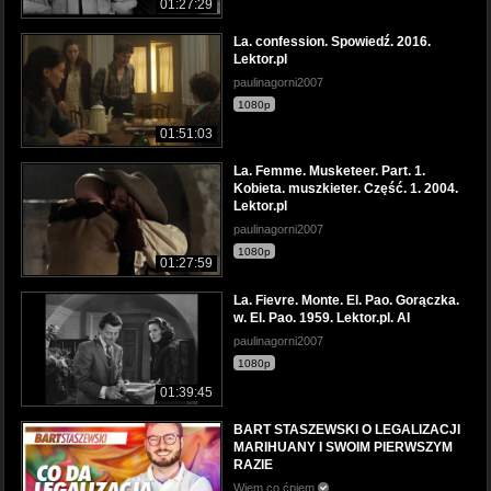
01:27:29
La. confession. Spowiedź. 2016.
Lektor.pl
paulinagorni2007
1080p
01:51:03
La. Femme. Musketeer. Part. 1.
Kobieta. muszkieter. Część. 1. 2004.
Lektor.pl
paulinagorni2007
1080p
01:27:59
La. Fievre. Monte. El. Pao. Gorączka.
w. El. Pao. 1959. Lektor.pl. AI
paulinagorni2007
1080p
01:39:45
BART STASZEWSKI O LEGALIZACJI
MARIHUANY I SWOIM PIERWSZYM
RAZIE
Wiem co ćpiem