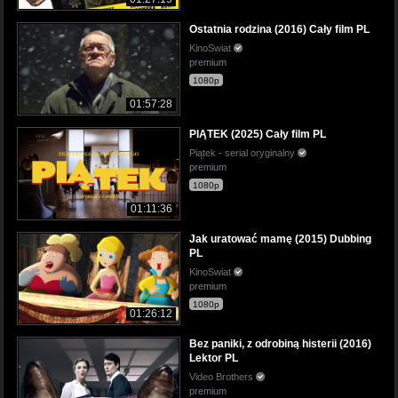
Ostatnia rodzina (2016) Cały film PL
KinoSwiat
premium
1080p
01:57:28
PIĄTEK (2025) Cały film PL
Piątek - serial oryginalny
premium
1080p
01:11:36
Jak uratować mamę (2015) Dubbing
PL
KinoSwiat
premium
1080p
01:26:12
Bez paniki, z odrobiną histerii (2016)
Lektor PL
Video Brothers
premium