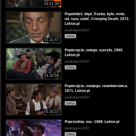
02:21:39
Popełniłeś. błąd. Trzeba. było. mnie.
od. razu. zabić. Creeping Death. 1972.
Lektor.pl
paulinagorni2007
1080p
01:31:47
Popierajcie. swego. szeryfa. 1969.
Lektor.pl
paulinagorni2007
1080p
01:32:59
Popierajcie. swojego. rewolwerowca.
1971. Lektor.pl
paulinagorni2007
1080p
01:32:22
Poprzednia. noc. 1988. Lektor.pl
paulinagorni2007
1080p