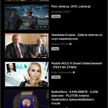
Port. lotniczy. 1970. Lektor.pl
paulinagorni2007
1080p
02:16:40
Stanisław Krajski - Zabicie dziecka to
czyn satanistyczny
Magna Polonia
720p
16:19
Pędzle HULU X Daniel Sobieśniewski
- [TEST NA ŻYWO]
Maja Ogonowska
1080p
25:12
NutkoSfera - KARŁOWATE - CeZik
dzieciom - PLUTON #shorts
#nutkosfera #piosenkidladzieci
#cezik