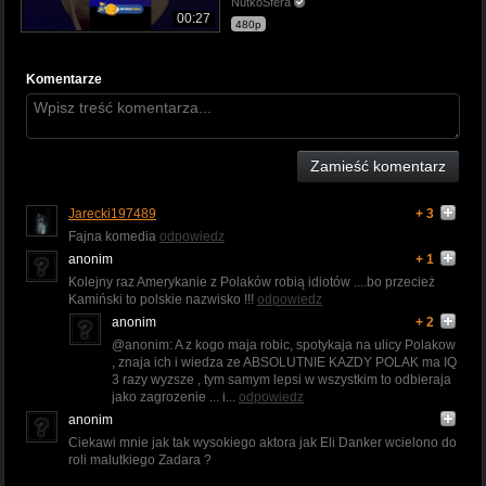
NutkoSfera
00:27
480p
Komentarze
Zamieść komentarz
Jarecki197489
+ 3
Fajna komedia
odpowiedz
anonim
+ 1
Kolejny raz Amerykanie z Polaków robią idiotów ....bo przecież
Kamiński to polskie nazwisko !!!
odpowiedz
anonim
+ 2
@anonim: A z kogo maja robic, spotykaja na ulicy Polakow
, znaja ich i wiedza ze ABSOLUTNIE KAZDY POLAK ma IQ
3 razy wyzsze , tym samym lepsi w wszystkim to odbieraja
jako zagrozenie ... i...
odpowiedz
anonim
Ciekawi mnie jak tak wysokiego aktora jak Eli Danker wcielono do
roli malutkiego Zadara ?