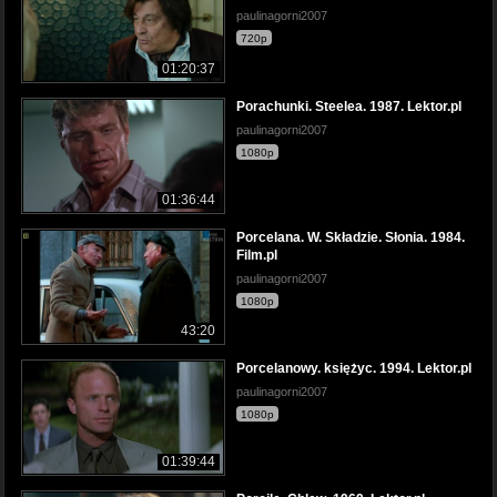
paulinagorni2007
720p
01:20:37
Porachunki. Steelea. 1987. Lektor.pl
paulinagorni2007
1080p
01:36:44
Porcelana. W. Składzie. Słonia. 1984.
Film.pl
paulinagorni2007
1080p
43:20
Porcelanowy. księżyc. 1994. Lektor.pl
paulinagorni2007
1080p
01:39:44