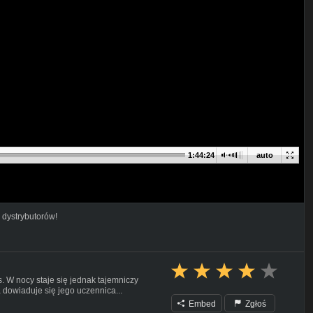
1:44:24
auto
 dystrybutorów!
s. W nocy staje się jednak tajemniczy
dowiaduje się jego uczennica...
Embed
Zgłoś