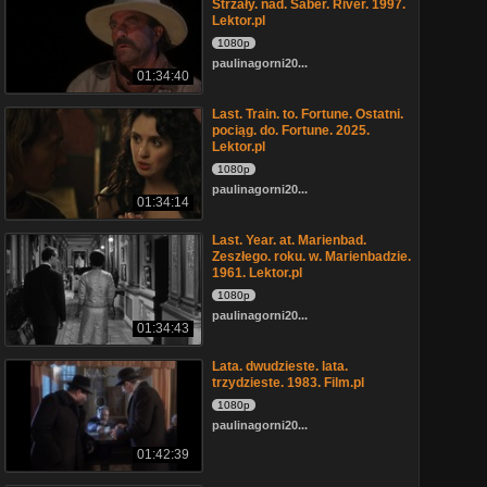
Strzały. nad. Saber. River. 1997.
Lektor.pl
1080p
paulinagorni20...
01:34:40
Last. Train. to. Fortune. Ostatni.
pociąg. do. Fortune. 2025.
Lektor.pl
1080p
paulinagorni20...
01:34:14
Last. Year. at. Marienbad.
Zeszłego. roku. w. Marienbadzie.
1961. Lektor.pl
1080p
paulinagorni20...
01:34:43
Lata. dwudzieste. lata.
trzydzieste. 1983. Film.pl
1080p
paulinagorni20...
01:42:39