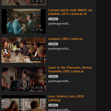
01:40:40
Lamour. laprès-midi. Miłość. po.
południu. 1972. Lektor.pl. AI
1080p
paulinagorni20...
01:37:47
Lampart. 1963. Lektor.pl
1080p
paulinagorni20...
03:05:51
Land. of. the. Pharaohs. Ziemia.
faraonów. 1955. Lektor.pl
1080p
paulinagorni20...
01:43:58
Lara. Jenkins. Lara. 2019.
Lektor.pl
1080p
paulinagorni20...