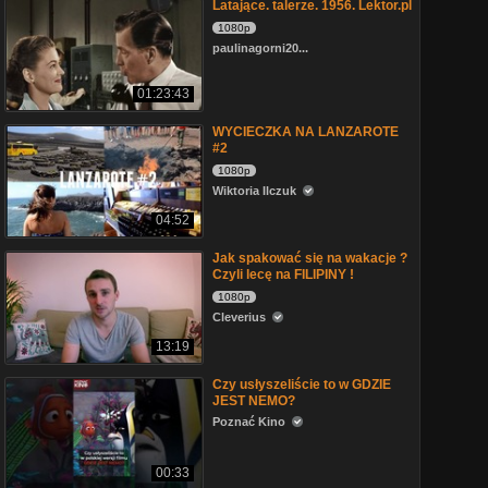
Latające. talerze. 1956. Lektor.pl
1080p
paulinagorni20...
01:23:43
WYCIECZKA NA LANZAROTE
#2
1080p
Wiktoria Ilczuk
04:52
Jak spakować się na wakacje ?
Czyli lecę na FILIPINY !
1080p
Cleverius
13:19
Czy usłyszeliście to w GDZIE
JEST NEMO?
Poznać Kino
00:33