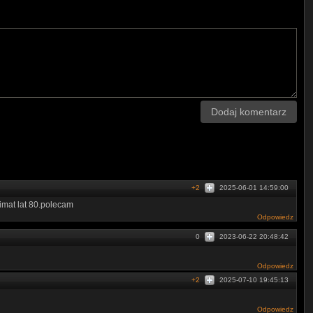
Dodaj komentarz
+2
2025-06-01 14:59:00
limat lat 80.polecam
Odpowiedz
0
2023-06-22 20:48:42
Odpowiedz
+2
2025-07-10 19:45:13
Odpowiedz