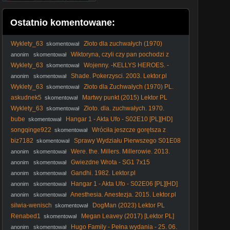
Ostatnio komentowane:
Wyklety_63
Złoto dla zuchwałych (1970)
skomentował
[Lektor PL] - Kellys Heroes
Wiktoryna, czyli czy pan pochodzi z
anonim
skomentował
Beauvais (1971)
Wyklety_63
Wojenny. -KELLYS HEROES. -
skomentował
Złoto dla zuchwałych. (1970) napisy
Shade. Pokerzysci. 2003. Lektor.pl
anonim
skomentował
Wyklety_63
Złoto dla Zuchwałych (1970) PL.
skomentował
720p. BRRip
askudnek5
Martwy punkt (2015) Lektor PL
skomentował
Wyklety_63
Złoto. dla. zuchwałych. 1970.
skomentował
Lektor.pl
bube
Hangar 1 - Akta Ufo - S02E10 [PL][HD]
skomentował
songqinge922
Wróciła jeszcze gorętsza z
skomentował
bliźniakami władcy
biz7182
Sprawy Wydziału Pierwszego S01E08
skomentował
Lektor PL
Were. the. Millers. Millerowie. 2013.
anonim
skomentował
Lektor.pl
Gwiezdne Wrota - SG1 7x15
anonim
skomentował
Gandhi. 1982. Lektor.pl
anonim
skomentował
Hangar 1 - Akta Ufo - S02E06 [PL][HD]
anonim
skomentował
Anesthesia. Anestezja. 2015. Lektor.pl
anonim
skomentował
silwia-wenisch
DogMan (2023) Lektor PL
skomentował
Renabed1
Megan Leavey (2017) [Lektor PL]
skomentował
Hugo Family - Pełna wydania - 25. 06.
anonim
skomentował