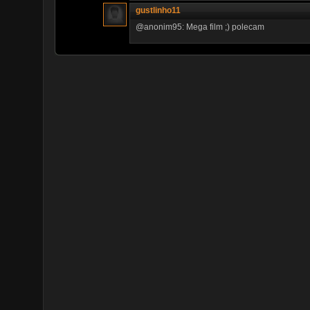
gustlinho11
@anonim95: Mega film ;) polecam