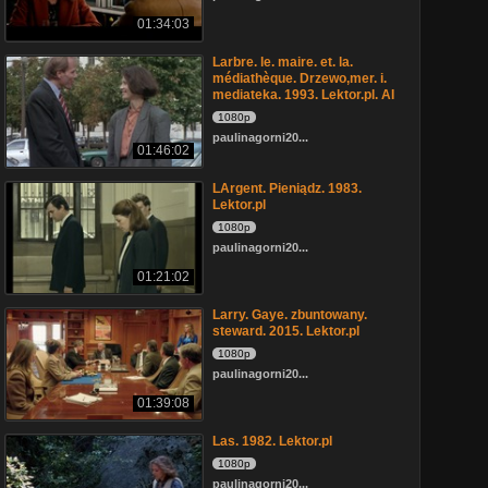
01:34:03
Larbre. le. maire. et. la.
médiathèque. Drzewo,mer. i.
mediateka. 1993. Lektor.pl. AI
1080p
paulinagorni20...
01:46:02
LArgent. Pieniądz. 1983.
Lektor.pl
1080p
paulinagorni20...
01:21:02
Larry. Gaye. zbuntowany.
steward. 2015. Lektor.pl
1080p
paulinagorni20...
01:39:08
Las. 1982. Lektor.pl
1080p
paulinagorni20...