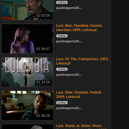
1080p
paulinagorni20...
02:03:04
Last. Man. Standing. Ostatni.
twardziel. 1995. Lektor.pl
1080p
paulinagorni20...
01:36:07
Last. Of. The. Comanches. 1953.
Lektor.pl
1080p
paulinagorni20...
01:24:26
Last. Ride. Ostatnia. Podróż.
2009. Lektor.pl
1080p
paulinagorni20...
01:36:26
Last. Stand. at. Saber. River.