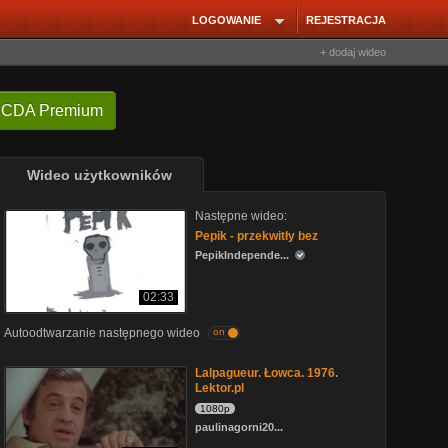
LOGOWANIE
REJESTRACJA
+ dodaj wideo
 CDA Premium
Wideo użytkowników
Następne wideo:
Pepik - przekwitły bez
PepikIndepende...
02:33
Autoodtwarzanie następnego wideo
on
Lalpagueur. Łowca. 1976.
Lektor.pl
1080p
paulinagorni20...