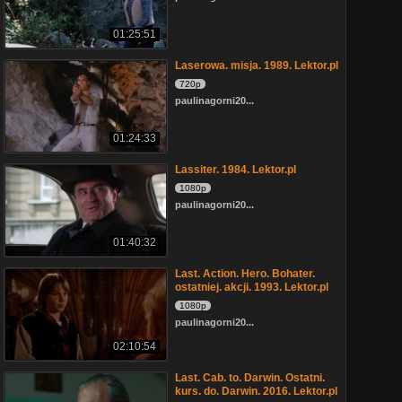
01:25:51
Laserowa. misja. 1989. Lektor.pl
720p
paulinagorni20...
01:24:33
Lassiter. 1984. Lektor.pl
1080p
paulinagorni20...
01:40:32
Last. Action. Hero. Bohater.
ostatniej. akcji. 1993. Lektor.pl
1080p
paulinagorni20...
02:10:54
Last. Cab. to. Darwin. Ostatni.
kurs. do. Darwin. 2016. Lektor.pl