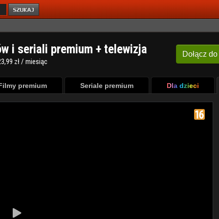
ów i seriali premium + telewizja
Dołącz
do
3,99 zł / miesiąc
Filmy premium
Seriale premium
Dla dzieci