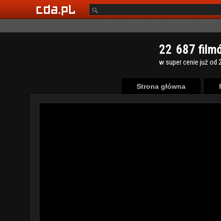
2
2
6
8
7
film
w super cenie już od 2
Strona główna