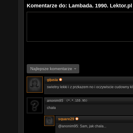
Komentarze do: Lambada. 1990. Lektor.pl
Najlepsze komentarze
gijusia
swietny lekki i z przkazem no i oczywiscie cudowny k
anonim95
(*.*.155.95)
chała
square29
@anonim95: Sam, jak chala...