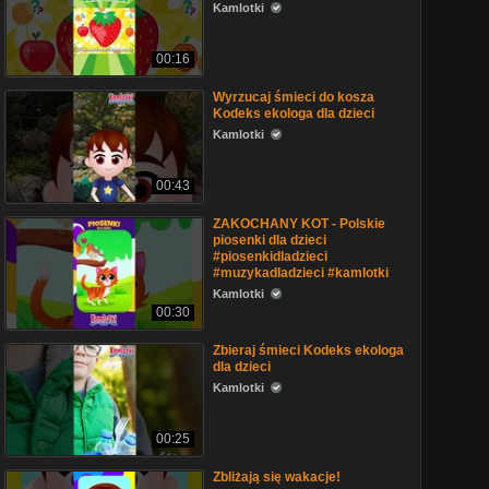
Kamlotki
00:16
Wyrzucaj śmieci do kosza
Kodeks ekologa dla dzieci
Kamlotki
00:43
ZAKOCHANY KOT - Polskie
piosenki dla dzieci
#piosenkidladzieci
#muzykadladzieci #kamlotki
Kamlotki
00:30
Zbieraj śmieci Kodeks ekologa
dla dzieci
Kamlotki
00:25
Zbliżają się wakacje!