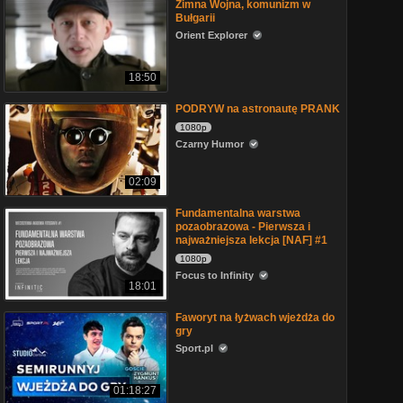
Zimna Wojna, komunizm w
Bułgarii
Orient Explorer
18:50
PODRYW na astronautę PRANK
1080p
Czarny Humor
02:09
Fundamentalna warstwa
pozaobrazowa - Pierwsza i
najważniejsza lekcja [NAF] #1
1080p
Focus to Infinity
18:01
Faworyt na łyżwach wjeżdża do
gry
Sport.pl
01:18:27