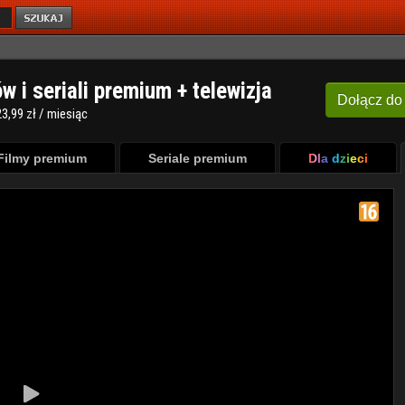
ów i seriali premium + telewizja
Dołącz
do
3,99 zł / miesiąc
Filmy premium
Seriale premium
Dla dzieci