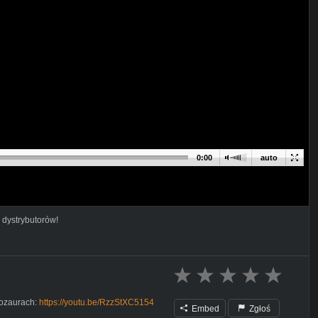
0:00
auto
 dystrybutorów!
nozaurach:
https://youtu.be/RzzStXC5154
Embed
Zgłoś