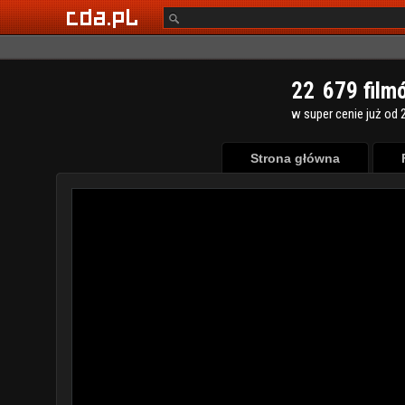
2
2
6
7
9
film
w super cenie już od 2
Strona główna