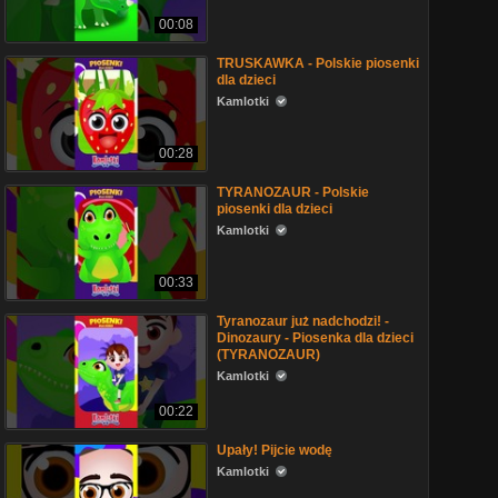
00:08
TRUSKAWKA - Polskie piosenki
dla dzieci
Kamlotki
00:28
TYRANOZAUR - Polskie
piosenki dla dzieci
Kamlotki
00:33
Tyranozaur już nadchodzi! -
Dinozaury - Piosenka dla dzieci
(TYRANOZAUR)
Kamlotki
00:22
Upały! Pijcie wodę
Kamlotki