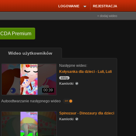
LOGOWANIE
REJESTRACJA
+ dodaj wideo
 CDA Premium
Wideo użytkowników
Następne wideo:
Kołysanka dla dzieci - Luli, Luli
480p
Kamlotki
00:39
Autoodtwarzanie następnego wideo
on
Spinozaur - Dinozaury dla dzieci
Kamlotki