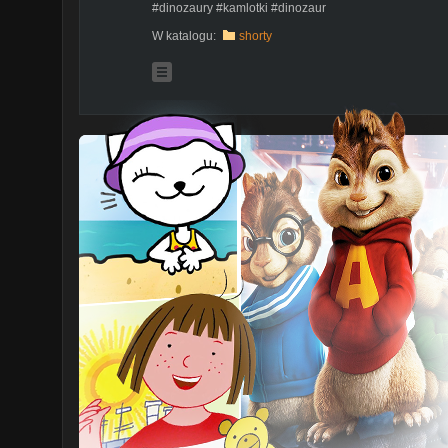
#dinozaury #kamlotki #dinozaur
W katalogu:
shorty