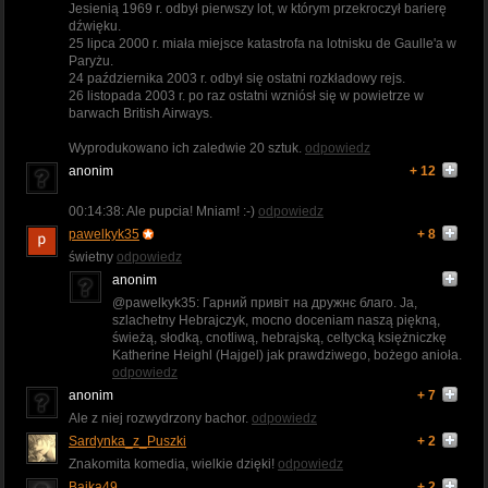
Jesienią 1969 r. odbył pierwszy lot, w którym przekroczył barierę
dźwięku.
25 lipca 2000 r. miała miejsce katastrofa na lotnisku de Gaulle'a w
Paryżu.
24 października 2003 r. odbył się ostatni rozkładowy rejs.
26 listopada 2003 r. po raz ostatni wzniósł się w powietrze w
barwach British Airways.
Wyprodukowano ich zaledwie 20 sztuk.
odpowiedz
anonim
+ 12
00:14:38: Ale pupcia! Mniam! :-)
odpowiedz
pawelkyk35
+ 8
świetny
odpowiedz
anonim
@pawelkyk35: Гарний привіт на дружнє благо. Ja,
szlachetny Hebrajczyk, mocno doceniam naszą piękną,
świeżą, słodką, cnotliwą, hebrajską, celtycką księżniczkę
Katherine Heighl (Hajgel) jak prawdziwego, bożego anioła.
odpowiedz
anonim
+ 7
Ale z niej rozwydrzony bachor.
odpowiedz
Sardynka_z_Puszki
+ 2
Znakomita komedia, wielkie dzięki!
odpowiedz
Bajka49
+ 2