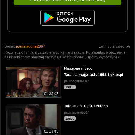
Dodał:
paulinagorni2007
zwiń opis video
Rozwiedziony Francuz zabiera córkę na wakacje. Konfabulacje beztroskiej
nastolatki coraz bardziej zaczynają komplikować wspólny wypoczynek.
Następne wideo:
Tata. na. wagarach. 1993. Lektor.pl
paulinagorni2007
1080p
01:35:03
Tata. duch. 1990. Lektor.pl
paulinagorni2007
1080p
01:23:45