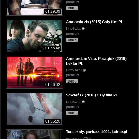
premium
1080p
01:29:39
Anatomia zła (2015) Cały film PL
KinoSwiat
premium
1080p
01:56:46
Amsterdam Vice: Początek (2019)
Lektor PL
Filmy Akcji
premium
1080p
01:46:02
Smoleńsk (2016) Cały film PL
KinoSwiat
premium
1080p
01:55:20
Tate. mały. geniusz. 1991. Lektor.pl
paulinagorni2007