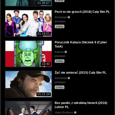
1080p
01:36:07
Pech to nie grzech (2018) Cały film PL
KinoSwiat
premium
1080p
01:19:01
Porucznik Kabura Odcinek 9 (Cyber
Tusk)
Kabura
premium
1080p
10:40
Żyć nie umierać (2015) Cały film PL
KinoSwiat
premium
1080p
01:21:14
Bez paniki, z odrobiną histerii (2016)
Lektor PL
Video Brothers