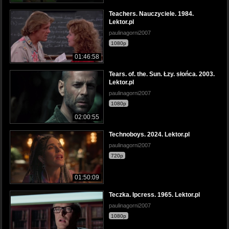
Teachers. Nauczyciele. 1984.
Lektor.pl
paulinagorni2007
1080p
01:46:58
Tears. of. the. Sun. Łzy. słońca. 2003.
Lektor.pl
paulinagorni2007
1080p
02:00:55
Technoboys. 2024. Lektor.pl
paulinagorni2007
720p
01:50:09
Teczka. Ipcress. 1965. Lektor.pl
paulinagorni2007
1080p