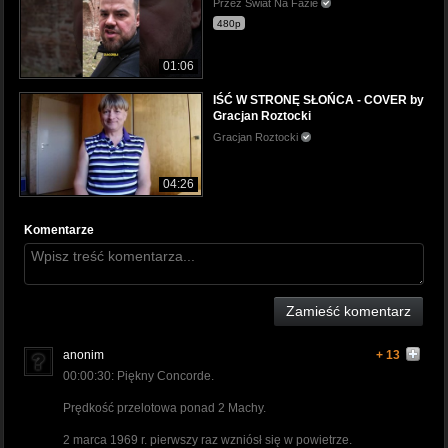
Przez Świat Na Fazie
480p
01:06
IŚĆ W STRONĘ SŁOŃCA - COVER by
Gracjan Roztocki
Gracjan Roztocki
04:26
Komentarze
Zamieść komentarz
anonim
+ 13
00:00:30: Piękny Concorde.
Prędkość przelotowa ponad 2 Machy.
2 marca 1969 r. pierwszy raz wzniósł się w powietrze.