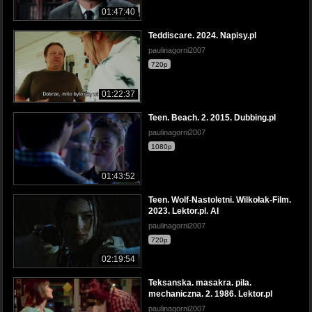
01:47:40
Teddiscare. 2024. Napisy.pl
paulinagorni2007
720p
01:22:37
Teen. Beach. 2. 2015. Dubbing.pl
paulinagorni2007
1080p
01:43:52
Teen. Wolf-Nastoletni. Wilkołak-Film.
2023. Lektor.pl. AI
paulinagorni2007
720p
02:19:54
Teksanska. masakra. pila.
mechaniczna. 2. 1986. Lektor.pl
paulinagorni2007