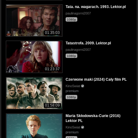
Tata. na. wagarach. 1993. Lektor.pl
paulinagorni2007
1080p
01:35:03
Tatastrofa. 2009. Lektor.pl
paulinagorni2007
1080p
01:23:37
Czerwone maki (2024) Cały film PL
KinoSwiat
premium
1080p
01:58:09
Maria Skłodowska-Curie (2016)
Lektor PL
KinoSwiat
premium