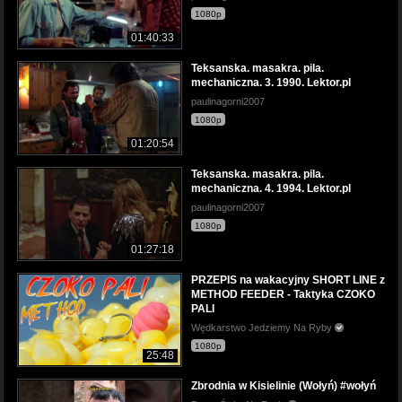
1080p
01:40:33
Teksanska. masakra. pila.
mechaniczna. 3. 1990. Lektor.pl
paulinagorni2007
1080p
01:20:54
Teksanska. masakra. pila.
mechaniczna. 4. 1994. Lektor.pl
paulinagorni2007
1080p
01:27:18
PRZEPIS na wakacyjny SHORT LINE z
METHOD FEEDER - Taktyka CZOKO
PALI
Wędkarstwo Jedziemy Na Ryby
1080p
25:48
Zbrodnia w Kisielinie (Wołyń) #wołyń