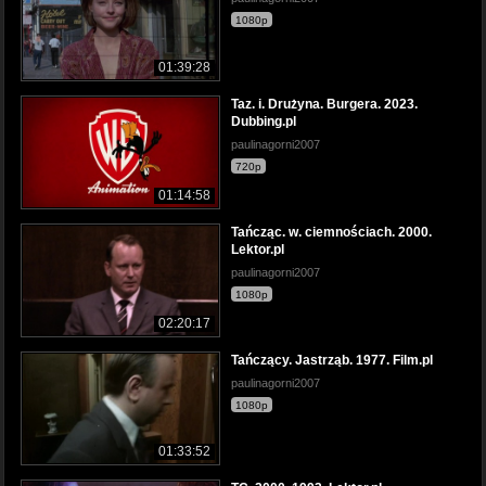
1080p
01:39:28
Taz. i. Drużyna. Burgera. 2023.
Dubbing.pl
paulinagorni2007
720p
01:14:58
Tańcząc. w. ciemnościach. 2000.
Lektor.pl
paulinagorni2007
1080p
02:20:17
Tańczący. Jastrząb. 1977. Film.pl
paulinagorni2007
1080p
01:33:52