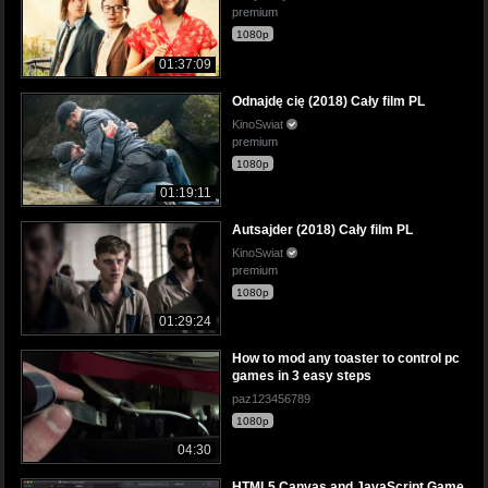
premium
1080p
01:37:09
Odnajdę cię (2018) Cały film PL
KinoSwiat
premium
1080p
01:19:11
Autsajder (2018) Cały film PL
KinoSwiat
premium
1080p
01:29:24
How to mod any toaster to control pc
games in 3 easy steps
paz123456789
1080p
04:30
HTML5 Canvas and JavaScript Game