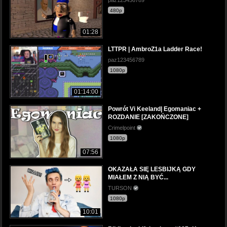
paz123456789
480p
01:28
LTTPR | AmbroZ1a Ladder Race!
paz123456789
1080p
01:14:00
Powrót Vi Keeland| Egomaniac +
ROZDANIE [ZAKOŃCZONE]
Crimelpoint
1080p
07:56
OKAZAŁA SIĘ LESBIJKĄ GDY
MIAŁEM Z NIĄ BYĆ...
TURSON
1080p
10:01