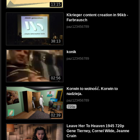
13:15
Kkrieger content creation in 96kb -
Farbrausch
paz123456789
38:13
konik
paz123456789
02:56
Korwin to wolność. Korwin to
nadzieja.
paz123456789
720p
02:39
Leave Her To Heaven 1945 720p
Gene Tierney, Cornel Wilde, Jeanne
Crain