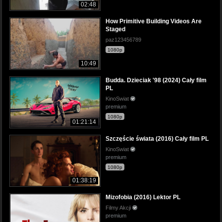
02:48
How Primitive Building Videos Are
Staged
paz123456789
1080p
10:49
Budda. Dzieciak '98 (2024) Cały film
PL
KinoSwiat
premium
1080p
01:21:14
Szczęście świata (2016) Cały film PL
KinoSwiat
premium
1080p
01:38:19
Mizofobia (2016) Lektor PL
Filmy Akcji
premium