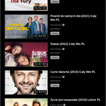
1080p
01:52:15
Powrót do tamtych dni (2021) Cały
film PL
KinoSwiat
premium
1080p
01:44:55
Śubuk (2022) Cały film PL
KinoSwiat
premium
1080p
01:47:00
Carte blanche (2015) Cały film PL
KinoSwiat
premium
1080p
01:44:53
Życie jest wspaniałe (2018) Lektor PL
Filmy Akcji