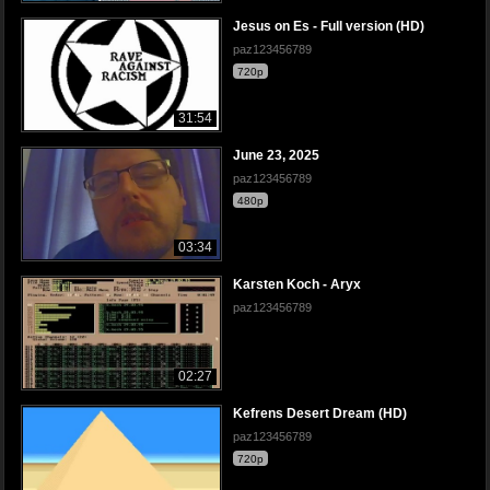
Jesus on Es - Full version (HD)
paz123456789
720p
31:54
June 23, 2025
paz123456789
480p
03:34
Karsten Koch - Aryx
paz123456789
02:27
Kefrens Desert Dream (HD)
paz123456789
720p