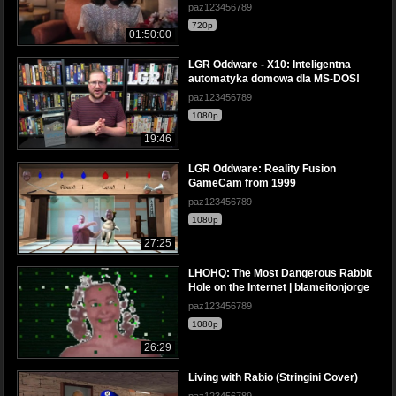
paz123456789
720p
01:50:00
LGR Oddware - X10: Inteligentna
automatyka domowa dla MS-DOS!
paz123456789
1080p
19:46
LGR Oddware: Reality Fusion
GameCam from 1999
paz123456789
1080p
27:25
LHOHQ: The Most Dangerous Rabbit
Hole on the Internet | blameitonjorge
paz123456789
1080p
26:29
Living with Rabio (Stringini Cover)