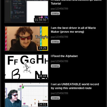
Tutorial
paz123456789
1080p
01:56:50
I am the best driver in all of Mario
Maker (prove me wrong)
paz123456789
1080p
24:26
I Fixed the Alphabet
paz123456789
1080p
06:44
I set an UNBEATABLE world record
by using this unintended route
paz123456789
1080p
34:51