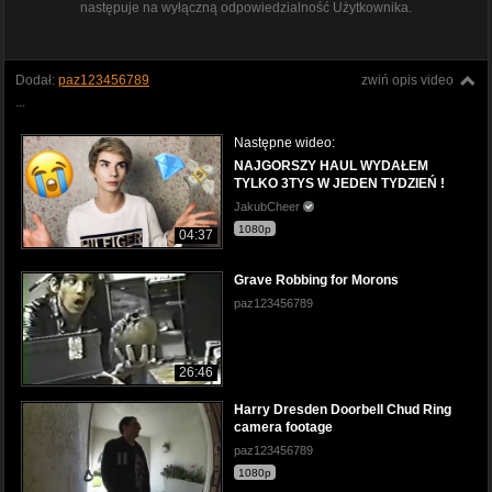
następuje na wyłączną odpowiedzialność Użytkownika.
Dodał:
paz123456789
zwiń opis video
...
Następne wideo:
NAJGORSZY HAUL WYDAŁEM
TYLKO 3TYS W JEDEN TYDZIEŃ !
JakubCheer
1080p
04:37
Grave Robbing for Morons
paz123456789
26:46
Harry Dresden Doorbell Chud Ring
camera footage
paz123456789
1080p