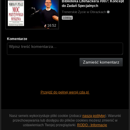
Biblioteka Lifehackera #007: Koncept
do Zadań Specjalnych
Trenerskie Życie w Obrazkach
1080p
16:52
Komentarze
Zamieść komentarz
Przejdź do pełnej wersji cda.pl
Nasz serwis wykorzystuje pliki cookie (zobacz
naszą politykę
). Warunki
przechowywania lub dostępu do plików cookies możesz zmienić w
ustawieniach Twojej przeglądarki.
RODO - Informacje