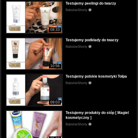
Testujemy peelingi do twarzy
BabskieShorty
08:33
Testujemy podkłady do twarzy
BabskieShorty
10:56
Testujemy polskie kosmetyki Tołpa
BabskieShorty
09:03
Testujemy produkty do stóp [ Magiel
kosmetyczny ]
BabskieShorty