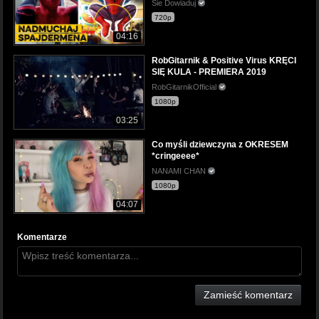
Sie Dowiaduj
720p
04:16
RobGitarnik & Positive Virus KRĘCI
SIĘ KULA - PREMIERA 2019
RobGitarnikOfficial
1080p
03:25
Co myśli dziewczyna z OKRESEM
*cringeeee*
NANAMI CHAN
1080p
04:07
Komentarze
Zamieść komentarz