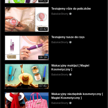
05:22
Testujemy róże do policzków
BabskieShorty
10:42
Testujemy tusze do rzęs
BabskieShorty
06:18
Wakacyjny makijaż [ Magiel
Kosmetyczny ]
BabskieShorty
07:41
Wakacyjny niezbędnik kosmetyczny [
Magiel Kosmetyczny ]
BabskieShorty