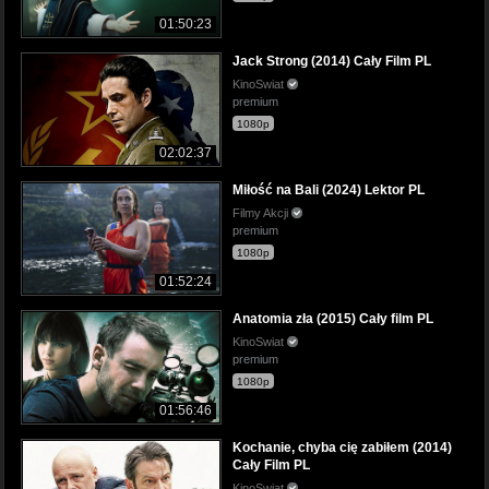
01:50:23
Jack Strong (2014) Cały Film PL
KinoSwiat
premium
1080p
02:02:37
Miłość na Bali (2024) Lektor PL
Filmy Akcji
premium
1080p
01:52:24
Anatomia zła (2015) Cały film PL
KinoSwiat
premium
1080p
01:56:46
Kochanie, chyba cię zabiłem (2014)
Cały Film PL
KinoSwiat