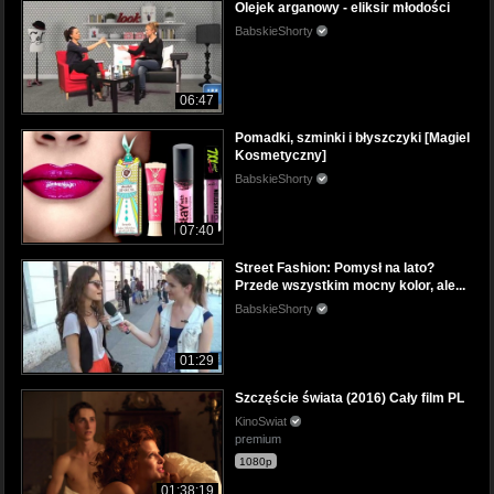
Olejek arganowy - eliksir młodości
BabskieShorty
06:47
Pomadki, szminki i błyszczyki [Magiel
Kosmetyczny]
BabskieShorty
07:40
Street Fashion: Pomysł na lato?
Przede wszystkim mocny kolor, ale...
BabskieShorty
01:29
Szczęście świata (2016) Cały film PL
KinoSwiat
premium
1080p
01:38:19