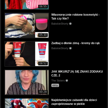
06:55
Własnoręcznie robione kosmetyki -
Tak czy Nie?
BabskieShorty
05:30
Zadbaj o dłonie zimą - kremy do rąk
BabskieShorty
08:52
JAK WKURZ*JĄ SIĘ ZNAKI ZODIAKU
CZE. 2
The Sisters
480p
00:28
Najdziwniejsze zabawki dla dzieci
zaprojektowane w piekle