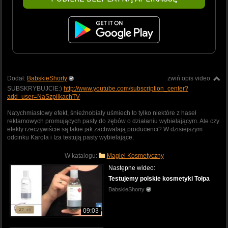
Dodał:
BabskieShorty
zwiń opis video
SUBSKRYBUJCIE:)
http://www.youtube.com/subscription_center?
add_user=NaSzpilkachTV
Natychmiastowy efekt, śnieżnobiały uśmiech to tylko niektóre z haseł
reklamowych promujących pasty do zębów o działaniu wybielającym. Ale czy
efekty rzeczywiście są takie jak zachwalają producenci? W dzisiejszym
odcinku Karola i Iza testują pasty wybielające.
W katalogu:
Magiel Kosmetyczny
Następne wideo:
Testujemy polskie kosmetyki Tołpa
BabskieShorty
09:03