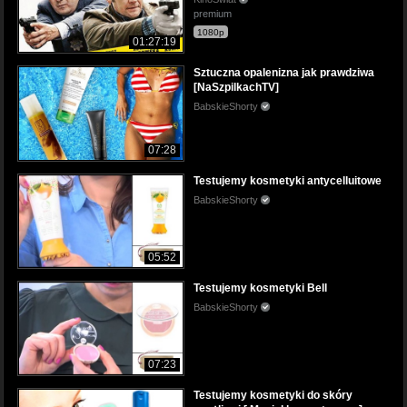
premium
1080p
01:27:19
Sztuczna opalenizna jak prawdziwa
[NaSzpilkachTV]
BabskieShorty
07:28
Testujemy kosmetyki antycelluitowe
BabskieShorty
05:52
Testujemy kosmetyki Bell
BabskieShorty
07:23
Testujemy kosmetyki do skóry