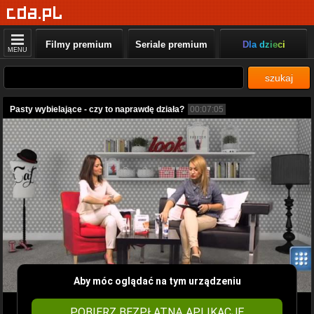
Filmy premium
Seriale premium
Dla dzieci
MENU
szukaj
Pasty wybielające - czy to naprawdę działa?
00:07:05
Aby móc oglądać na tym urządzeniu
POBIERZ BEZPŁATNĄ APLIKACJĘ