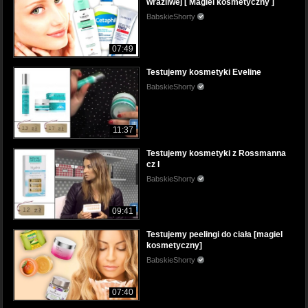
wrażliwej [ Magiel kosmetyczny ]
BabskieShorty
07:49
Testujemy kosmetyki Eveline
BabskieShorty
11:37
Testujemy kosmetyki z Rossmanna
cz I
BabskieShorty
09:41
Testujemy peelingi do ciała [magiel
kosmetyczny]
BabskieShorty
07:40