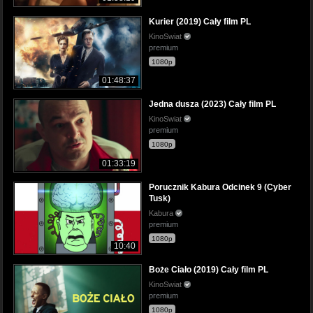
Kurier (2019) Cały film PL
KinoSwiat
premium
1080p
01:48:37
Jedna dusza (2023) Cały film PL
KinoSwiat
premium
1080p
01:33:19
Porucznik Kabura Odcinek 9 (Cyber
Tusk)
Kabura
premium
1080p
10:40
Boże Ciało (2019) Cały film PL
KinoSwiat
premium
1080p