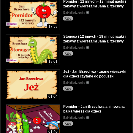
Pomidor i 12 innych - 18 minut nauki i
zabawy z wierszami Jana Brzechwy
Bajkidladziecitv
720p
17:58
Stonoga i 12 innych - 18 minut nauki i
zabawy z wierszami Jana Brzechwy
Bajkidladziecitv
720p
18:01
Jeż - Jan Brzechwa - znane wierszyki
dla dzieci czytane do poduszki
Bajkidladziecitv
720p
01:04
Pomidor - Jan Brzechwa animowana
bajka wiersz dla dzieci
Bajkidladziecitv
720p
01:40