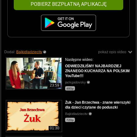
POBIERZ BEZPŁATNĄ APLIKACJĘ
Dodał:
Bajkidladziecitv
pokaż opis video
Następne wideo:
ODWIEDZILIŚMY NAJBARDZIEJ
ZNANEGO KUCHARZA NA POLSKIM
YouTube!!!
jackgadovsky
23:59
480p
Żuk - Jan Brzechwa - znane wierszyki
dla dzieci czytane do poduszki
Bajkidladziecitv
720p
01:30