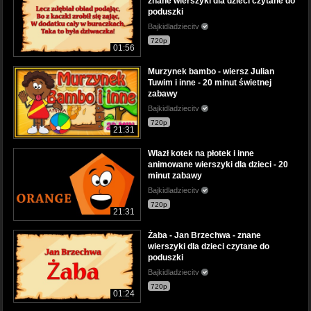
znane wierszyki dla dzieci czytane do
poduszki
Bajkidladziecitv
720p
01:56
Murzynek bambo - wiersz Julian
Tuwim i inne - 20 minut świetnej
zabawy
Bajkidladziecitv
720p
21:31
Wlazł kotek na płotek i inne
animowane wierszyki dla dzieci - 20
minut zabawy
Bajkidladziecitv
720p
21:31
Żaba - Jan Brzechwa - znane
wierszyki dla dzieci czytane do
poduszki
Bajkidladziecitv
720p
01:24