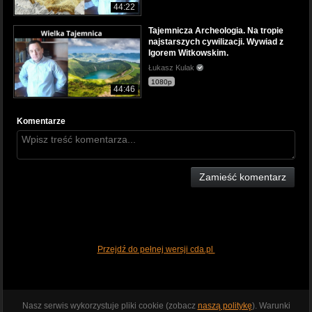
44:22
Tajemnicza Archeologia. Na tropie
najstarszych cywilizacji. Wywiad z
Igorem Witkowskim.
Łukasz Kulak
1080p
44:46
Komentarze
Zamieść komentarz
Przejdź do pełnej wersji cda.pl
Nasz serwis wykorzystuje pliki cookie (zobacz
naszą politykę
). Warunki