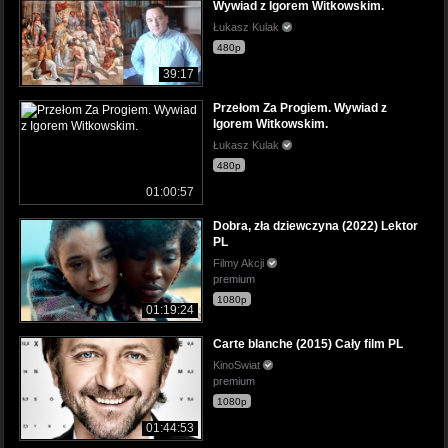
Wywiad z Igorem Witkowskim.
Łukasz Kulak
480p
39:17
Przełom Za Progiem. Wywiad z
Igorem Witkowskim.
Łukasz Kulak
480p
01:00:57
Dobra, zła dziewczyna (2022) Lektor
PL
Filmy Akcji
premium
1080p
01:19:24
Carte blanche (2015) Cały film PL
KinoSwiat
premium
1080p
01:44:53