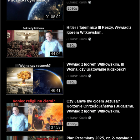
Łukasz Kulak
1080p
01:08:02
Hitler i Tajemnica III Reszy. Wywiad z
Igorem Witkowskim.
Łukasz Kulak
480p
44:06
Wywiad z Igorem Witkowskim. III
Wojna, czy uratowanie ludzkości?
Łukasz Kulak
480p
46:41
Czy Jahwe był ojcem Jezusa?
Korzenie Chrześcijaństwa i Judaizmu.
Wywiad z Igorem Witkowskim.
Łukasz Kulak
1080p
37:59
Plan Przemiany 2025, cz. 2- wywiad z