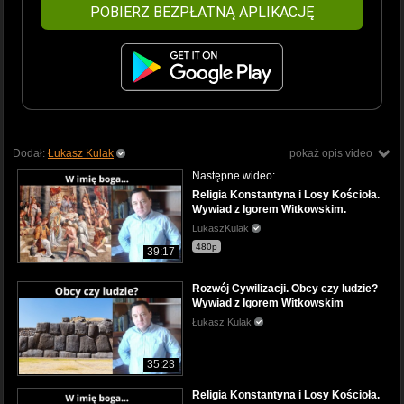
POBIERZ BEZPŁATNĄ APLIKACJĘ
Dodał:
Łukasz Kulak
pokaż opis video
Następne wideo:
Religia Konstantyna i Losy Kościoła.
Wywiad z Igorem Witkowskim.
LukaszKulak
480p
39:17
Rozwój Cywilizacji. Obcy czy ludzie?
Wywiad z Igorem Witkowskim
Łukasz Kulak
35:23
Religia Konstantyna i Losy Kościoła.