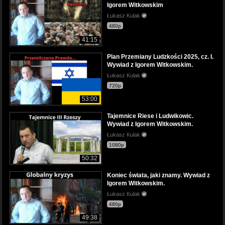
Igorem Witkowskim
Łukasz Kulak
480p
41:15
Plan Przemiany Ludzkości 2025, cz. I.
Wywiad z Igorem Witkowskim.
Łukasz Kulak
720p
53:00
Tajemnice Riese i Ludwikowic.
Wywiad z Igorem Witkowskim.
Łukasz Kulak
1080p
50:32
Koniec świata, jaki znamy. Wywiad z
Igorem Witkowskim.
Łukasz Kulak
480p
49:38