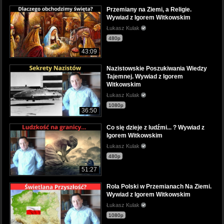
Przemiany na Ziemi, a Religie.
Wywiad z Igorem Witkowskim
Łukasz Kulak
480p
43:09
Nazistowskie Poszukiwania Wiedzy
Tajemnej. Wywiad z Igorem
Witkowskim
Łukasz Kulak
1080p
36:50
Co się dzieje z ludźmi... ? Wywiad z
Igorem Witkowskim
Łukasz Kulak
480p
51:27
Rola Polski w Przemianach Na Ziemi.
Wywiad z Igorem Witkowskim
Łukasz Kulak
1080p