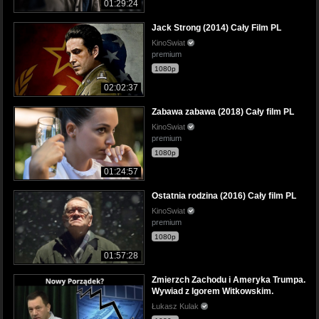
01:29:24
Jack Strong (2014) Cały Film PL
KinoSwiat
premium
1080p
02:02:37
Zabawa zabawa (2018) Cały film PL
KinoSwiat
premium
1080p
01:24:57
Ostatnia rodzina (2016) Cały film PL
KinoSwiat
premium
1080p
01:57:28
Zmierzch Zachodu i Ameryka Trumpa.
Wywiad z Igorem Witkowskim.
Łukasz Kulak