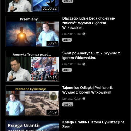
1080p
01:06:22
Dlaczego ludzie będą chcieli się
zmienić? Wywiad z Igorem
Witkowskim.
Łukasz Kulak
480p
53:24
Świat po Ameryce. Cz. 2. Wywiad z
Igorem Witkowskim.
Łukasz Kulak
480p
59:13
Tajemnice Odległej Prehistorii.
Wywiad z Igorem Witkowskim
Łukasz Kulak
1080p
54:39
Księga Urantii- Historia Cywilizacji na
Ziemi.