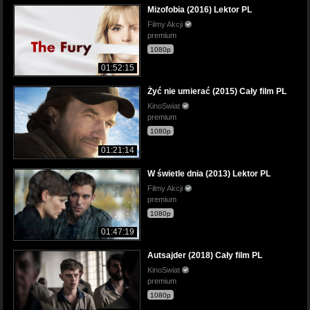
Mizofobia (2016) Lektor PL
Filmy Akcji
premium
1080p
01:52:15
Żyć nie umierać (2015) Cały film PL
KinoSwiat
premium
1080p
01:21:14
W świetle dnia (2013) Lektor PL
Filmy Akcji
premium
1080p
01:47:19
Autsajder (2018) Cały film PL
KinoSwiat
premium
1080p